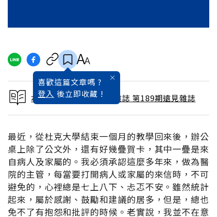
喜歡這篇文章嗎 ?
登入
後立即收藏 !
本文出自 2002 / 3月號雜誌 第189期遠見雜誌
最近，從杜克大學結束一個月的教學回來後，辦公
桌上除了公文外，還有好幾疊賀卡，其中一疊是來
自病人及家屬的。我必須承認這麼多年來，做為醫
院的主管，每當要打開病人或家屬的來信時，不可
避免的，心裡總是七上八下、忐忑不安。雖然統計
起來，屬於感謝、鼓勵和建議的居多，但是，總也
免不了有抱怨和批評的時候。老實說，我並不在意