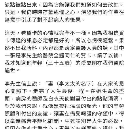
缺點被點出來，因為它能讓我們知道如何去改進。
只是，我仍時時存著戒懼之心，深恐我們的作業在
無意中引起了對不起病人的後果。
這天，看賀卡的心情就完全不一樣。因為我相信賀
卡傳達的訊息必定都是好的，所以心情很輕鬆。果
然不出我所料，內容都是肯定醫護人員的話。其中
一張是李先生給醫院全體同仁的賀卡，讀了以後，
我才知道他年輕（三十五歲）的愛妻剛在我們醫院
過世。
李先生信上說：「妻（李太太的名字）在大家的悉
心關照下，走完了人生最後一程。在她生命的盡
頭，病房的醫師及白衣天使對妻付出的點點滴滴，
對於我們來說，就像黑夜裡溫暖的燭光，你的辛勞
照顧和付出的友誼，讓妻在備受呵護的守望中，得
以毫無痛苦平靜地離開，生死訣別是人生的必然，
但因有你的大愛之心，妻得以安詳而終。謹此，我