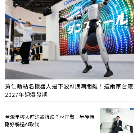
黃仁勳點名機器人是下波AI浪潮關鍵！這兩家台廠
2027年迎爆發期
台灣年輕人前途較抗跌？林宜敬：半導體
剛好躲過AI取代