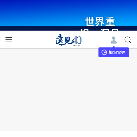
世界重
組・洞見
未來 與
世界領袖
職場雷達
同行