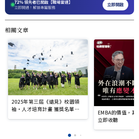
72%
領先者已開啟【職場雷達】
立即開啟
立即開通！解鎖專屬服務
相關文章
2025年第三屆《遠見》校園領
袖‧人才培育計畫 獲獎名單揭
EMBA的價值，
曉！「哪間豆漿店曾被人懸賞5
立即收聽
萬元？」新生代這樣看《遠見》
啟發前瞻思維