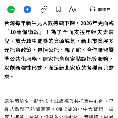
聽遠見
台灣每年新生兒人數持續下探，2026年更面臨
「10萬保衛戰」！為了全面支援年輕夫妻育
兒、放大敢生能養的資源底氣，新北市發展多
元托育政策，包括公托、親子館、合作聯盟暨
準公共化服務、居家托育與定點臨托等服務，
以創新彈性形式，滿足新北家庭的各種育兒需
求。
端午節前夕，新北市土城廣福公共托育中心內，早
晨八點就已熱鬧滾滾。0到2歲的小中大寶們，被
家人抱著、牽著，沿著戶外活動區、音樂牆，經過