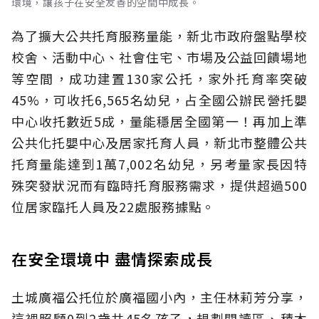
環境，讓孩子在安全友善的空間中成長。
為了擴大公共托育服務量能，新北市政府盤點學校
校舍、活動中心、社會住宅、市場及公益回饋場地
等空間，成功建置130家公托，家外托育率突破
45%，可收托6,565名幼兒，占全國公辦民營托嬰
中心收托數近5成，量能穩居全國第一！再加上準
公共化托嬰中心及居家托育人員，新北市整體公共
托育量能達到1萬7,002名幼兒，另考量家長因特
殊突發狀況而有臨時托育服務需求，提供超過500
位居家臨托人員及22處服務據點。
在安全環境中 盡情探索成長
土城廣福公托位於廣福國小內，主任林莉芳分享，
這裡照顧0到2歲共45名孩子，規劃閱讀區、積木