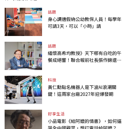
話題
身心調適假納公幼教保人員！每學年
可請3天，可以「小時」請
話題
緬懷高希均教授》天下哪有白吃的午
餐成絕響！聯合報前社長張作錦還原
「經典名言」由來
科技
黃仁勳點名機器人是下波AI浪潮關
鍵！這兩家台廠2027年迎爆發期
好享生活
小品電影《給阿嬤的情書》，如何逼
哭全中國觀眾，想打電話給阿嬤？