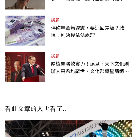
話題
停砍年金若違憲，要追回差額？政
院：判決後依法處理
話題
厚植臺灣軟實力！遠見‧天下文化創
辦人高希均辭世，文化部將呈請總統
明令褒揚
看此文章的人也看了..