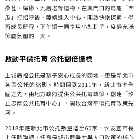
桑葚、檸檬、九層塔等植物，在與門口的烏龜「西
瓜」打招呼後，陸續進入中心，開啟快樂探索、學
習成長歷程，下午還一同享用小型粽子，度過充滿
節慶氛圍的一天。
啟動平價托育 公托翻倍達標
土城廣福公托是孩子安心成長的園地，更是新北市
各區公托的縮影。時間回到2011年，新北市率全
國之先，由地方政府提供公共托育政策，創建「汐
止忠厚公共托育中心」，開啟台灣平價托育政策先
河。
2018年底新北市公托數量增至60家，侯友宜市長
上任時強調，托育是城市競爭力與人口政策的核心