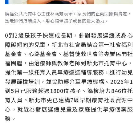
廣福公共托育中心主任林莉芳表示，家長們的正向回饋與肯定，
是老師們持續投入、用心陪伴孩子成長的最大動力。
0到2歲是孩子快速成長期，針對發展遲緩或身心
障礙傾向的兒童，新北市社會局結合第一社會福利
基金會、心路基金會、基督徒救世會等專業民間社
福團體，由治療師與教保老師到新北市托育中心，
提供第一線托育人員早療巡迴輔導服務，進行幼兒
發展篩檢培訓，並協助轉介至早療機構。2026年1
到5月已服務超過1800位孩子、篩檢培力846位托
育人員。新北市更已建構7區早期療育社區資源中
心，就近為發展遲緩兒童及家庭提供早療個案服
務。