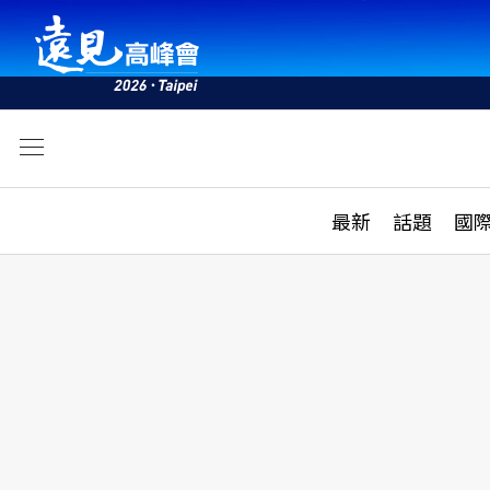
文
最新
最新
話題
國
雜誌目錄
活動
話題
AI
學堂
專題報導
科技
教育
遠見ON AIR
影音
合作