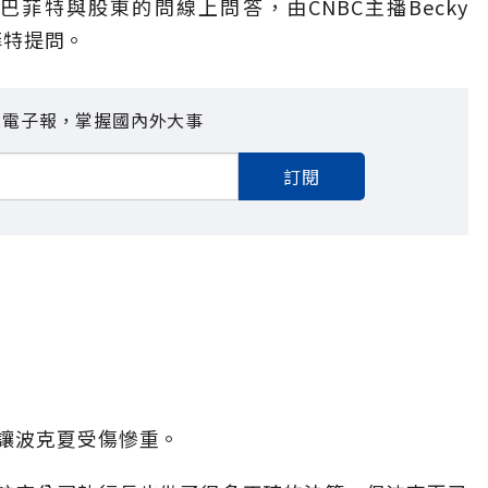
菲特與股東的問線上問答，由CNBC主播Becky
巴菲特提問。
見電子報，掌握國內外大事
訂閱
讓波克夏受傷慘重。