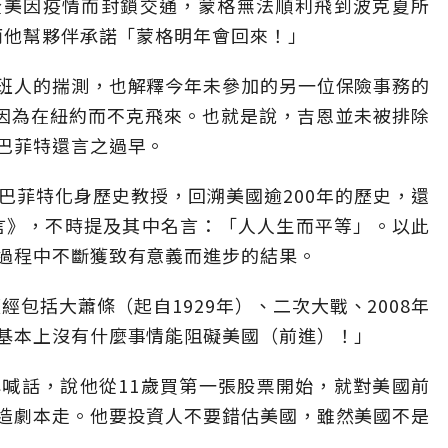
全美因疫情而封鎖交通，蒙格無法順利飛到波克夏所
而他幫夥伴承諾「蒙格明年會回來！」
班人的揣測，也解釋今年未參加的另一位保險事務的
n）是因為在紐約而不克飛來。也就是說，吉恩並未被排除
巴菲特還言之過早。
巴菲特化身歷史教授，回溯美國逾200年的歷史，還
宣言》，不時提及其中名言：「人人生而平等」。以此
過程中不斷獲致有意義而進步的結果。
經包括大蕭條（起自1929年）、二次大戰、2008年
基本上沒有什麼事情能阻礙美國（前進）！」
喊話，說他從11歲買第一張股票開始，就對美國前
造劇本走。他要投資人不要錯估美國，雖然美國不是