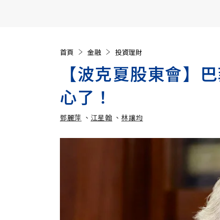
【遠見40週年慶】訂《遠見》贈實用家電3選1+暢銷好
首頁
金融
投資理財
【波克夏股東會】巴
心了！
鄧麗萍
、
江星翰
、
林讓均
加入追蹤
加入追蹤
加
鄧麗萍
江星翰
林讓均