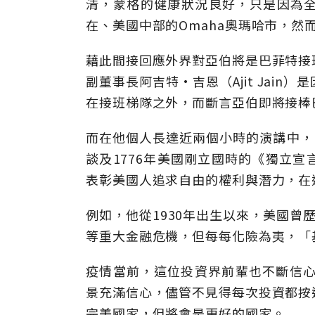
清，蒙格的健康狀況良好，只是因為
在、美國中部的Omaha奧瑪哈市，然
藉此間接回應外界對亞伯將是巴菲特接
副董事長阿吉特·吉恩（Ajit Jai
在接班梯隊之外，而斷言亞伯即將接棒
而在他個人長達近兩個小時的演講中，
談及1776年美國剛立國時的《獨立
表彰美國人追求自由的權利與潛力，在
例如，他從1930年出生以來，美國曾歷
等重大金融危機，但每每化險為夷，「
疫情當前，這位投資界前輩也不斷信心
景充滿信心，儘管不見得每次投資都按
完美國家，但將會是更好的國家。