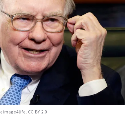
age4life, CC BY 2.0