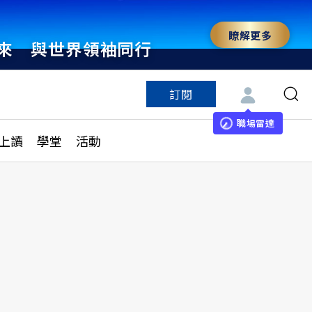
瞭解更多
來 與世界領袖同行
訂閱
特色頻道
訂閱
見線上讀
ESG遠見
職場雷達
上讀
學堂
活動
多訂閱方案
城市學
刊購買
健康遠見
子報訂閱
華人精英論壇
享知識包
領導影響力學院