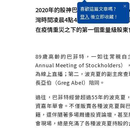
喜歡這篇文章嗎 ?
2020年的股神巴菲特（Warren B
登入
後立即收藏 !
灣時間凌晨4點45分，全球投資人
在疫情重災之下的第一個重量級股東
89歲高齡的巴菲特，一如往常親自主持波
Annual Meeting of Stock
為線上直播；第二，波克夏的副主席查
長亞伯（Greg Abel）陪同。
過往，巴菲特經營超過55年的波克夏
資嘉年華會。不僅販賣各種波克夏與
籍，還伴隨著多場周邊投資論壇，甚至
會現場，總是充滿了各種波克夏持股的