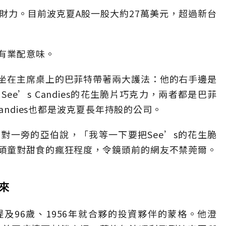
財力。目前波克夏A股一股大約27萬美元，超過新台
有業配意味。
坐在主席桌上的巴菲特帶著兩大護法：他的右手邊是
e’s Candies的花生脆片巧克力，兩者都是巴菲
andies也都是波克夏長年持股的公司。
對一旁的亞伯說，「我等一下要把See’s的花生脆
頑童對甜食的瘋狂程度，令鏡頭前的網友不禁莞爾。
回來
及96歲、1956年就合夥的投資夥伴的蒙格。他澄