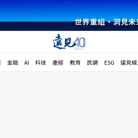
世界重組・洞見未
章
特輯
文章
大學升學、職涯攻略
遠
際
金融
AI
科技
產經
教育
民調
ESG
遠見線
國際
更
縣市施政調查全解析
金融
單
民調
產經
電
好享生活
獨
專欄