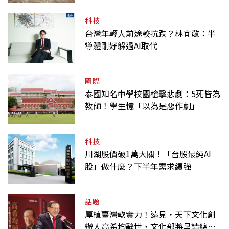
科技
台灣年輕人前途較抗跌？林宜敬：半
導體剛好躲過AI取代
國際
泰國知名中學校園槍擊悲劇：5死皆為
教師！學生憶「以為是惡作劇」
科技
川湖股價破1萬大關！「台股最純AI
股」做什麼？下半年需求續強
話題
厚植臺灣軟實力！遠見‧天下文化創
辦人高希均辭世，文化部將呈請總統