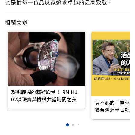
也是對每一位品味家追求卓越的最高致敬。
相關文章
凝視腕間的藝術殿堂！ RM HJ-
02以珠寶與機械共譜時間之美
買不起的「單程機
響台灣近半世紀思