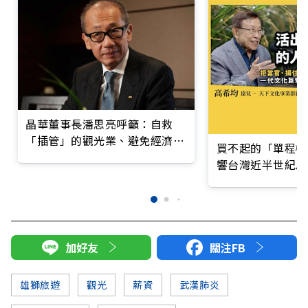
晶華董事長潘思亮呼籲：自救
「插管」的觀光業、避免經濟
買不起的「單程機
「社區感染」
響台灣近半世紀思
加好友
關注FB
雄獅旅遊
觀光
薪資
武漢肺炎