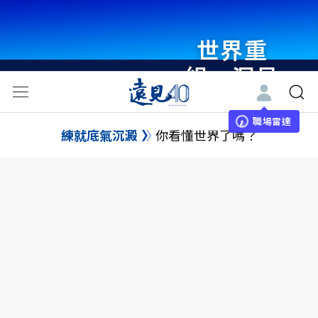
世界重
組・洞見
未來 與
世界領袖
職場雷達
練就底氣沉澱
你看懂世界了嗎？
同行