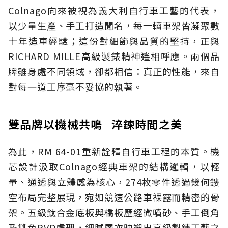
Colnago向來被視為義大利自行車工藝的代表，
以少量生產、手工打造聞名，每一輛車架皆凝聚數
十年造車經驗；這份對細節與品質的堅持，正與
RICHARD MILLE高級製錶精神遙相呼應。兩個品
牌雖身處不同領域，卻都相信：真正的性能，來自
對每一道工序毫不妥協的執著。
雙品牌以機械共鳴 淬鍊時間之美
為此，RM 64-01重新詮釋自行車工程的本質。機
芯設計汲取Colnago經典車架的結構邏輯，以輕
量、通透與立體感為核心，274枚零件透過幾何鏤
空布局完整展現，宛如競速公路車裸露而精密的骨
架。五級鈦合金底板與橋板歷經微噴砂、手工倒角
及雙色PVD處理，細膩層次映襯出高級製錶工藝之