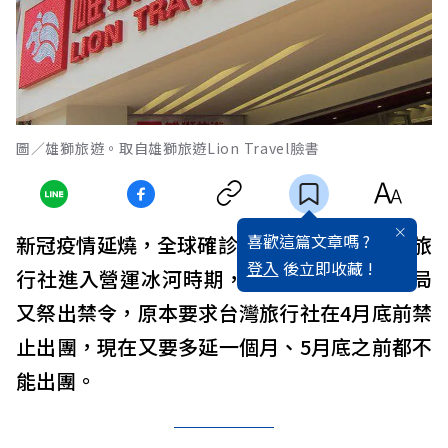
圖／雄獅旅遊。取自雄獅旅遊Lion Travel臉書
喜歡這篇文章嗎 ?
新冠疫情延燒，全球確診人數破200萬大關！旅
登入
後立即收藏 !
行社進入營運冰河時期，前幾天交通部觀光局
又祭出禁令，原本要求台灣旅行社在4月底前禁
止出團，現在又要多延一個月、5月底之前都不
能出團。