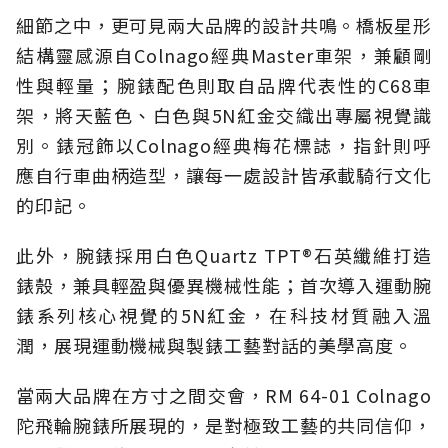
細節之中，更可見兩大品牌的設計共鳴。橋板星形
結構靈感源自Colnago經典Master車架，兼顧剛
性與輕量；腕錶配色則取自品牌代表性的C68車
架，將天藍色、白色與5N紅金交織出專屬視覺識
別。錶冠飾以Colnago經典梅花標誌，指針則呼
應自行車曲柄造型，讓每一處設計皆承載騎行文化
的印記。
此外，腕錶採用白色Quartz TPT®石英纖維打造
錶殼，兼具輕盈與優異機械性能；首次導入運動腕
錶系列核心視覺的5N紅金，在科技材質融入溫
潤，展現運動機械與製錶工藝對話的美學高度。
當兩大品牌在方寸之間交會，RM 64-01 Colnago
陀飛輪腕錶所展現的，是對極致工藝的共同信仰，