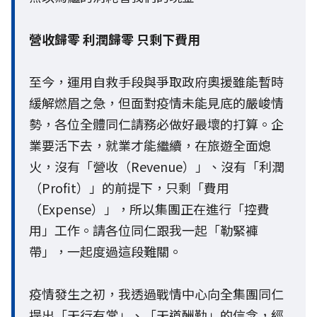
營收歸零 利潤歸零 只剩下費用
至今，運用自救手段與爭取政府奧援雖能暫時
緩解燃眉之急，但面對疫情未能見底的嚴峻情
勢，各位全體同仁請務必做好最壞的打算。企
業要活下去，就業才能繼續，在旅遊全面熄
火，沒有「營收（Revenue）」、沒有「利潤
（Profit）」的前提下，只剩「費用
（Expense）」，所以集團正在進行「控費
用」工作。請各位同仁跟我一起「勒緊褲
帶」，一起度過這段難關。
疫情發生之初，我透過戰情中心向全集團同仁
提出「天行有常」、「天道酬勤」的信念，經