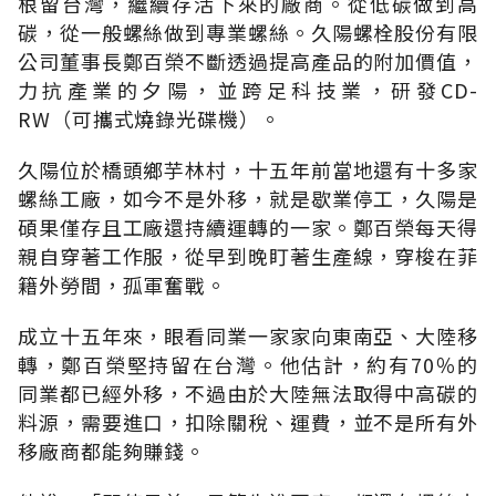
根留台灣，繼續存活下來的廠商。從低碳做到高
碳，從一般螺絲做到專業螺絲。久陽螺栓股份有限
公司董事長鄭百榮不斷透過提高產品的附加價值，
力抗產業的夕陽，並跨足科技業，研發CD-
RW（可攜式燒錄光碟機）。
久陽位於橋頭鄉芋林村，十五年前當地還有十多家
螺絲工廠，如今不是外移，就是歇業停工，久陽是
碩果僅存且工廠還持續運轉的一家。鄭百榮每天得
親自穿著工作服，從早到晚盯著生產線，穿梭在菲
籍外勞間，孤軍奮戰。
成立十五年來，眼看同業一家家向東南亞、大陸移
轉，鄭百榮堅持留在台灣。他估計，約有70％的
同業都已經外移，不過由於大陸無法取得中高碳的
料源，需要進口，扣除關稅、運費，並不是所有外
移廠商都能夠賺錢。