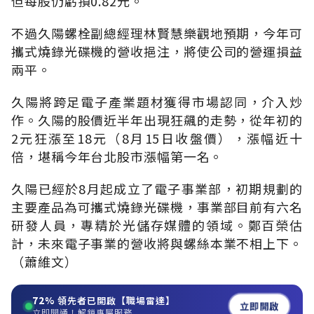
但每股仍虧損0.82元。
不過久陽螺栓副總經理林賢慧樂觀地預期，今年可
攜式燒錄光碟機的營收挹注，將使公司的營運損益
兩平。
久陽將跨足電子產業題材獲得市場認同，介入炒
作。久陽的股價近半年出現狂飆的走勢，從年初的
2元狂漲至18元（8月15日收盤價），漲幅近十
倍，堪稱今年台北股市漲幅第一名。
久陽已經於8月起成立了電子事業部，初期規劃的
主要產品為可攜式燒錄光碟機，事業部目前有六名
研發人員，專精於光儲存媒體的領域。鄭百榮估
計，未來電子事業的營收將與螺絲本業不相上下。
（蕭維文）
72%
領先者已開啟【職場雷達】
立即開啟
立即開通！解鎖專屬服務