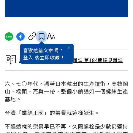
喜歡這篇文章嗎 ?
登入
後立即收藏 !
本文出自 2001 / 10月號雜誌 第184期遠見雜誌
六、七○年代，憑著日本釋出的生產技術，高雄岡
山、橋頭、燕巢一帶，整個小鎮猶如一個螺絲生產
基地。
台灣「螺絲王國」的美譽就這樣誕生。
不過這樣的榮景早已不再，久陽螺栓是少數仍堅持