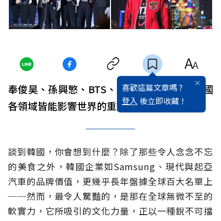
喜歡這篇文章嗎 ?
奉俊昊、孫興慜、BTS、Faker，被譽為是韓國
登入
後立即收藏 !
各領域皆能影響世界的重要人物。
談到韓國，你會想到什麼？除了那些令人念念不忘
的美食之外，韓國企業如Samsung、現代與起亞
汽車的品牌價值，更幾乎長年盤據全球百大名單上
──然而，最令人驚豔的，是那在全球無微不至的
軟實力，它所吸引的文化力量，正以一種銳不可擋