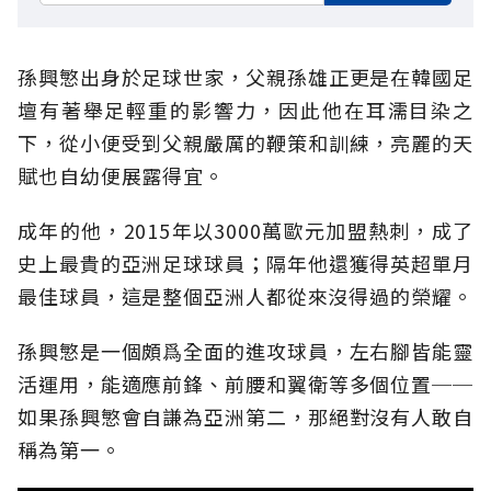
孫興慜出身於足球世家，父親孫雄正更是在韓國足
壇有著舉足輕重的影響力，因此他在耳濡目染之
下，從小便受到父親嚴厲的鞭策和訓練，亮麗的天
賦也自幼便展露得宜。
成年的他，2015年以3000萬歐元加盟熱刺，成了
史上最貴的亞洲足球球員；隔年他還獲得英超單月
最佳球員，這是整個亞洲人都從來沒得過的榮耀。
孫興慜是一個頗爲全面的進攻球員，左右腳皆能靈
活運用，能適應前鋒、前腰和翼衛等多個位置──
如果孫興慜會自謙為亞洲第二，那絕對沒有人敢自
稱為第一。