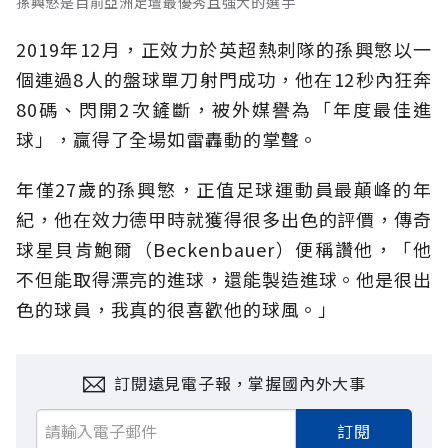
孫興慜是目前亞洲足壇最優秀且強大的選手
2019年12月，正效力於英超熱刺隊的孫興慜以一
個連過8人的盤球單刀射門成功，他在12秒內狂奔
80碼、閃開2次鏟斷，被外媒譽為「年度最佳進
球」，贏得了全場如雷轟動的掌聲。
年僅27歲的孫興慜，正值足球運動員最顛峰的年
紀，他在效力德甲時就獲得很多出色的評價，傳奇
球星貝肯鮑爾（Beckenbauer）便稱讚他，「他
不但能取得漂亮的進球，還能製造進球。他是很出
色的球員，我真的很喜歡他的球風。」
訂閱遠見電子報，掌握國內外大事
訂閱