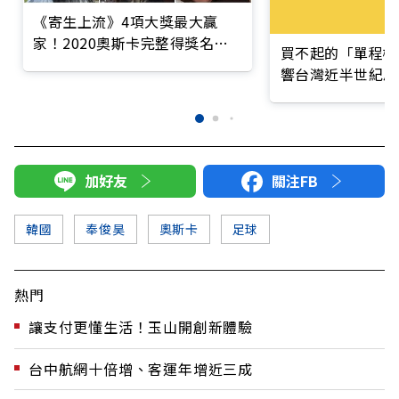
《寄生上流》4項大獎最大贏
家！2020奧斯卡完整得獎名單
買不起的「單程機
看這裡
響台灣近半世紀思
加好友
關注FB
韓國
奉俊昊
奧斯卡
足球
熱門
讓支付更懂生活！玉山開創新體驗
台中航網十倍增、客運年增近三成