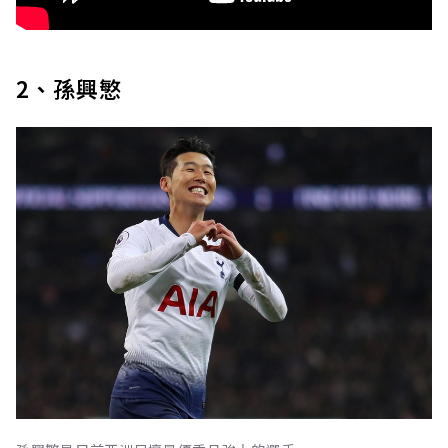
2、孫興慜