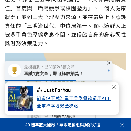
任」首度與「職場競爭或校園壓力」、「個人健康
狀況」並列三大心理壓力來源，並在肩負上下照護
責任的「三明治世代」中位居第一。顯示這群人正
被多重角色壓縮喘息空間，並侵蝕自身的身心韌性
與財務決策能力。
×
最後衝刺：已閱讀2/3篇文章
再讀1篇文章，即可解鎖抽獎！
Just For You
知識包下載》重工業到餐飲都用AI！
產業降本增效全攻略
40 週年盛大開啟！享限定優惠與獨家好禮