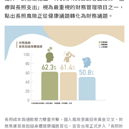
療與長照支出」視為最重視的財務管理項目之一，
點出長照風險正從健康議題轉化為財務議題。
長照成本與通膨壓力雙重夾擊，國人風險意識迎來黃金交叉。財
務焦慮首度超越身體健康躍居首位，宣告台灣正式步入「長照財