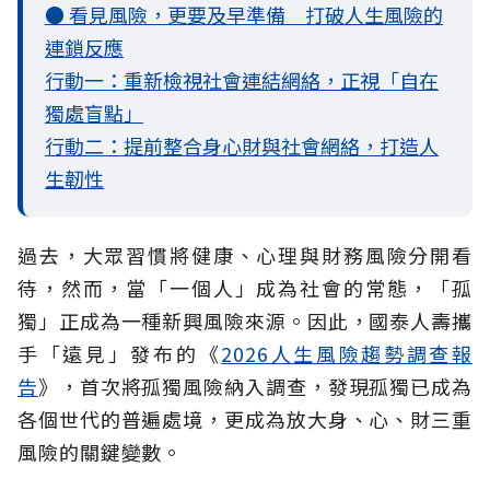
● 看見風險，更要及早準備 打破人生風險的
連鎖反應
行動一：重新檢視社會連結網絡，正視「自在
獨處盲點」
行動二：提前整合身心財與社會網絡，打造人
生韌性
過去，大眾習慣將健康、心理與財務風險分開看
待，然而，當「一個人」成為社會的常態，「孤
獨」正成為一種新興風險來源。因此，國泰人壽攜
手「遠見」發布的《
2026人生風險趨勢調查報
告
》，首次將孤獨風險納入調查，發現孤獨已成為
各個世代的普遍處境，更成為放大身、心、財三重
風險的關鍵變數。