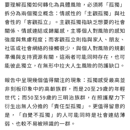
要理解孤獨如何轉化為具體風險，必須將「孤獨」
拆分為兩個獨立概念：情感性的「主觀孤獨」與社
會性的「客觀孤立」。主觀孤獨指缺乏想要的社會
關係、情感連結或歸屬感，主導個人對風險的感知
強度與焦慮程度；而客觀孤立則指與家人、朋友、
社區或社會網絡的接觸很少，與個人對風險的規劃
準備與支持資源有關，這兩者可能同時存在，也可
能彼此獨立，在無形中拉大人生風險的防護缺口。
報告中呈現幾個值得關注的現象：孤獨感受最高並
非刻板印象中的高齡族群，而是20至29歲的年輕
世代；而50至59歲的三明治族群，在照護壓力下
衍生出無人分擔的「責任型孤獨」。更值得留意的
是，「自覺不孤獨」的人可能同時是社會連結薄
弱、也較不易被辨識的一群。