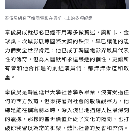
奉俊昊締造了韓國電影在奧斯卡上的多項紀錄
奉俊昊成就想必已經不用再多做贅述，奧斯卡、金
球獎、坎城影展等國際大獎的殊榮，早已讓他的能
力備受全世界肯定，他已成了韓國電影界最具代表
性的傳奇，但為人幽默和永遠謙遜的個性，更讓所
有曾和他合作過的劇組演員們，都津津樂道和敬
重。
奉俊昊是韓國延世大學社會學系畢業，沒有受過任
何的西方教育，但秉持著對社會的敏銳觀察力，他
總是能在撰寫劇本時，深入淺出地描繪人性最深刻
的震撼，那樣的普世價值針砭了文化的隔閡，也打
破你我習以為常的框架，體悟社會的反省和弊病。