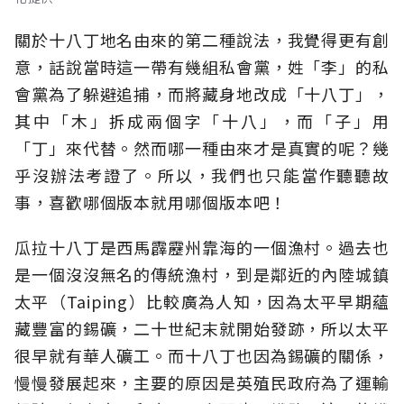
關於十八丁地名由來的第二種說法，我覺得更有創
意，話說當時這一帶有幾組私會黨，姓「李」的私
會黨為了躲避追捕，而將藏身地改成「十八丁」，
其中「木」拆成兩個字「十八」，而「子」用
「丁」來代替。然而哪一種由來才是真實的呢？幾
乎沒辦法考證了。所以，我們也只能當作聽聽故
事，喜歡哪個版本就用哪個版本吧！
瓜拉十八丁是西馬霹靂州靠海的一個漁村。過去也
是一個沒沒無名的傳統漁村，到是鄰近的內陸城鎮
太平（Taiping）比較廣為人知，因為太平早期蘊
藏豐富的錫礦，二十世紀末就開始發跡，所以太平
很早就有華人礦工。而十八丁也因為錫礦的關係，
慢慢發展起來，主要的原因是英殖民政府為了運輸