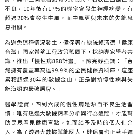
不良，10年後有17%的機率會發生神經病變，有
超過20%會發生中風，而中風更與未來的失能息
息相關。
為避免這種情況發生，健保署在總統賴清德「健康
台灣」國家希望工程政策藍圖下，採納專家學者共
識，推出「慢性病888計畫」，陳亮妤強調：「台
灣擁有覆蓋率高達99.9％的全民健保資料庫，這座
累積超過30年的數據金山，正是對抗慢性病與失
能海嘯的最強盾牌。」
醫學證實，四到六成的慢性病是源自不良生活習
慣，唯有透過大數據精準分析與行為追蹤，才能幫
助民眾看見健康盲點，進而給予及時的個人化介
入。為了透過大數據賦能國人，健保署也正著手進