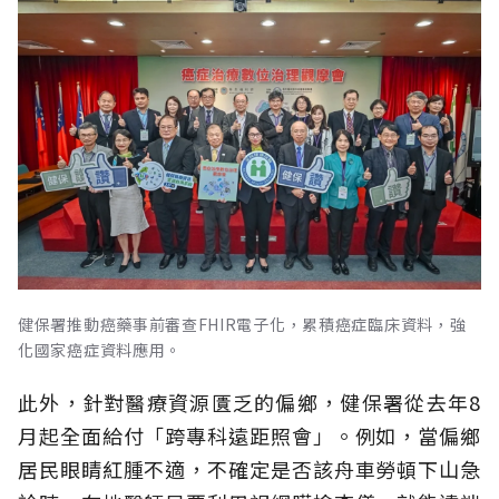
健保署推動癌藥事前審查FHIR電子化，累積癌症臨床資料，強
化國家癌症資料應用。
此外，針對醫療資源匱乏的偏鄉，健保署從去年8
月起全面給付「跨專科遠距照會」。例如，當偏鄉
居民眼睛紅腫不適，不確定是否該舟車勞頓下山急