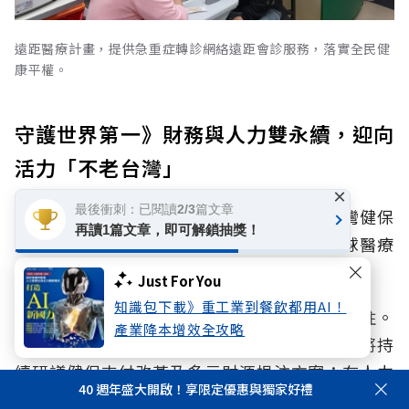
遠距醫療計畫，提供急重症轉診網絡遠距會診服務，落實全民健
康平權。
守護世界第一》財務與人力雙永續，迎向
活力「不老台灣」
×
最後衝刺：已閱讀2/3篇文章
如此優質且平權的醫療與照護體系，正是台灣健保
再讀1篇文章，即可解鎖抽獎！
能連續8年蟬聯生活數據庫平台Numbeo全球醫療
保健指數冠軍的關鍵。
Just For You
知識包下載》重工業到餐飲都用AI！
陳亮妤表示，財務與人力是健保永續的雙重支柱。
產業降本增效全攻略
在財務端，除了維持健保安全準備金，未來也將持
續研議健保支付改革及多元財源挹注方案；在人力
40 週年盛大開啟！享限定優惠與獨家好禮
端，健保署在今年也陸續調整急重難罕支付，截至