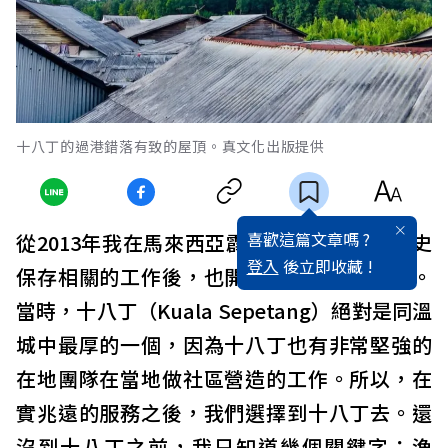
十八丁的過港錯落有致的屋頂。真文化出版提供
喜歡這篇文章嗎 ?
從2013年我在馬來西亞霹靂州務邊做文化歷史
登入
後立即收藏 !
保存相關的工作後，也開始留意「同溫城」。
當時，十八丁（Kuala Sepetang）絕對是同溫
城中最厚的一個，因為十八丁也有非常堅強的
在地團隊在當地做社區營造的工作。所以，在
實兆遠的服務之後，我們選擇到十八丁去。還
沒到十八丁之前，我只知道幾個關鍵字：漁