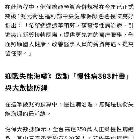
在此過程中，健保總額預算合併規模在今年已正式
突破1兆元衛生福利部中央健康保險署署長陳亮妤
指出：「希望透過這筆預算，落實慢性病治療、引
進癌症新藥接軌國際，提供更先進的醫療服務，全
面照顧國人健康，改善醫事人員的薪資待遇、提高
留任率。」
迎戰失能海嘯》啟動「慢性病888計畫」
與大數據防線
在這筆破兆的預算中，慢性病治理，無疑是抗衡失
能海嘯的最前線。
健保大數據顯示，全台高達850萬人正受慢性病纏
身，其中三高患者約有530萬人，若放任血糖控制