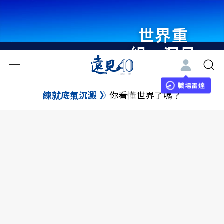
世界重
組・洞見
未來 與
世界領袖
職場雷達
練就底氣沉澱
你看懂世界了嗎？
同行