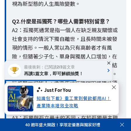
視為新型態的人生風險變數。
Q2.什麼是孤獨死？哪些人需要特別留意？
A2：孤獨死通常是指一個人在缺乏親友關懷或
社會支持的情況下獨自離世，且長時間未被發
現的情形。一般人常以為只有高齡者才有風
險，但隨著少子化、單身與獨居人口增加，在
×
超高齡社會中，長期處於客觀孤立、社會連結
最後衝刺：已閱讀2/3篇文章
薄弱或缺乏支持網絡的人，都面臨較高風險。
再讀1篇文章，即可解鎖抽獎！
這也警示現代人，老後生活防護網的建構必須
Just For You
提早啟動。
知識包下載》重工業到餐飲都用AI！
產業降本增效全攻略
Q3. 孤獨與孤立有什麼不同？
A3：孤獨與孤立最大的不同，在於孤獨是主觀
40 週年盛大開啟！享限定優惠與獨家好禮
的心理感受，孤立則是客觀的社會連結狀態。