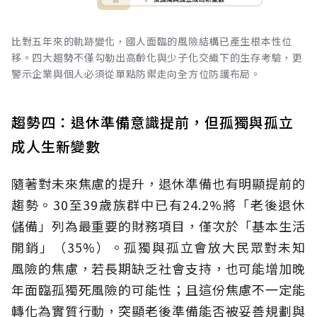
比對五年來的軌跡變化，國人面臨的風險結構已產生根本性位
移。四大趨勢不僅勾勒出高齡化與少子化交織下的生存考驗，更
警示企業與個人必須從單點防禦走向全方位防護布局。
趨勢四：退休準備意識提前，但孤獨與孤立
成人生新變數
隨著對未來焦慮的提升，退休準備也有明顯提前的
趨勢。30至39歲族群中已有24.2%將「老後退休
儲備」列為最重要的財務項目，僅次於「基本生活
開銷」（35%）。孤獨與孤立會放大民眾對未知
風險的焦慮，若長期缺乏社會支持，也可能增加晚
年面臨孤獨死風險的可能性；且這份焦慮不一定能
轉化為實質行動，突顯老後準備能否被妥善規劃與