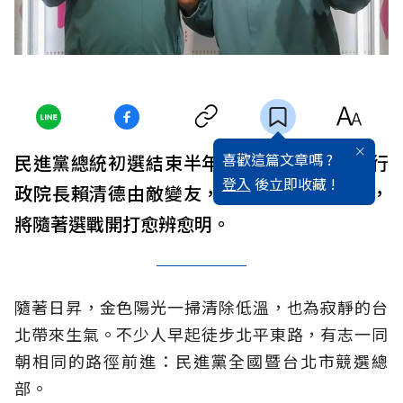
喜歡這篇文章嗎 ?
民進黨總統初選結束半年，總統蔡英文、前行
登入
後立即收藏 !
政院長賴清德由敵變友，檯面上的搭檔關係，
將隨著選戰開打愈辨愈明。
隨著日昇，金色陽光一掃清除低溫，也為寂靜的台
北帶來生氣。不少人早起徒步北平東路，有志一同
朝相同的路徑前進：民進黨全國暨台北市競選總
部。