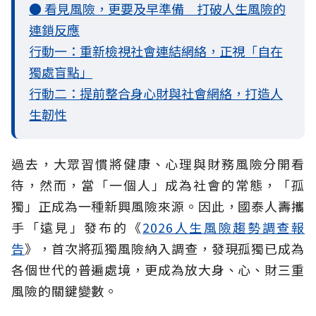
● 看見風險，更要及早準備 打破人生風險的
連鎖反應
行動一：重新檢視社會連結網絡，正視「自在
獨處盲點」
行動二：提前整合身心財與社會網絡，打造人
生韌性
過去，大眾習慣將健康、心理與財務風險分開看
待，然而，當「一個人」成為社會的常態，「孤
獨」正成為一種新興風險來源。因此，國泰人壽攜
手「遠見」發布的《
2026人生風險趨勢調查報
告
》，首次將孤獨風險納入調查，發現孤獨已成為
各個世代的普遍處境，更成為放大身、心、財三重
風險的關鍵變數。