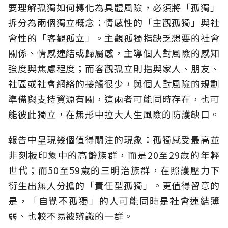
要理解孤獨如何轉化為具體風險，必須將「孤獨」
拆分為兩個獨立概念：情感性的「主觀孤獨」與社
會性的「客觀孤立」。主觀孤獨指缺乏想要的社會
關係、情感連結或歸屬感，主導個人對風險的感知
強度與焦慮程度；而客觀孤立則指與家人、朋友、
社區或社會網絡的接觸很少，與個人對風險的規劃
準備與支持資源有關，這兩者可能同時存在，也可
能彼此獨立，在無形中拉大人生風險的防護缺口。
報告中呈現幾個值得關注的現象：孤獨感受最高並
非刻板印象中的高齡族群，而是20至29歲的年輕
世代；而50至59歲的三明治族群，在照護壓力下
衍生出無人分擔的「責任型孤獨」。更值得留意的
是，「自覺不孤獨」的人可能同時是社會連結薄
弱、也較不易被辨識的一群。