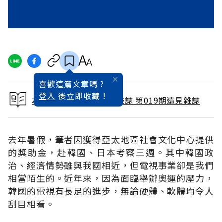
喜歡這篇文章嗎 ?
登入
後立即收藏 !
本文出自 1988 / 1月號雜誌 第019期遠見雜誌
去年暑假，筆者因獲得亞太地區社會文化中心提供
的獎助金，赴韓國、日本考察三週。其中韓國政
治、經濟情勢雖與我國相近，但電視事業卻是我們
相當陌生的。近年來，因為面臨舉辦奧運的壓力，
韓國的電視有長足的進步，無論硬體、軟體均令人
刮目相看。