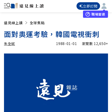
立即訂閱
職場雷達
遠見線上讀
全球焦點
面對奧運考驗，韓國電視衝刺
朱全斌
1988-01-01
瀏覽數
12,650+
加入追蹤
朱全斌