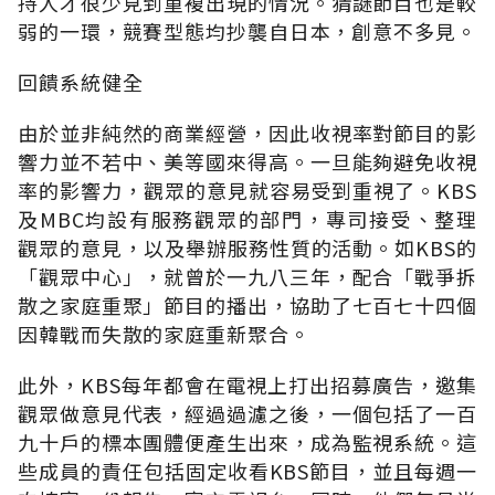
持人才很少見到重複出現的情況。猜謎節目也是較
弱的一環，競賽型態均抄襲自日本，創意不多見。
回饋系統健全
由於並非純然的商業經營，因此收視率對節目的影
響力並不若中、美等國來得高。一旦能夠避免收視
率的影響力，觀眾的意見就容易受到重視了。KBS
及MBC均設有服務觀眾的部門，專司接受、整理
觀眾的意見，以及舉辦服務性質的活動。如KBS的
「觀眾中心」，就曾於一九八三年，配合「戰爭拆
散之家庭重聚」節目的播出，協助了七百七十四個
因韓戰而失散的家庭重新聚合。
此外，KBS每年都會在電視上打出招募廣告，邀集
觀眾做意見代表，經過過濾之後，一個包括了一百
九十戶的標本團體便產生出來，成為監視系統。這
些成員的責任包括固定收看KBS節目，並且每週一