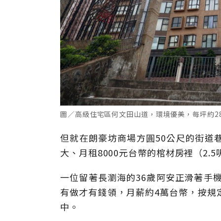
圖／高級住宅區何文田山道，環境優美，每坪約28
但就在朗豪坊商場方圓50公尺的街道
大、月租8000元台幣的棺材房裡（2.5
一位留著長瀏海的36歲阿安正滑著手機
有做才有錢領，月薪約4萬台幣，按規
中。