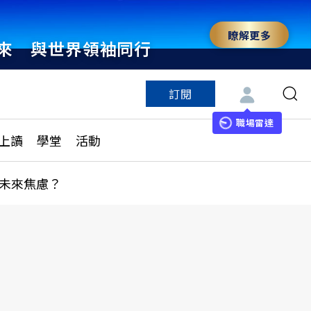
瞭解更多
來 與世界領袖同行
訂閱
特色頻道
訂閱
見線上讀
ESG遠見
職場雷達
上讀
學堂
活動
多訂閱方案
城市學
刊購買
健康遠見
未來焦慮？
子報訂閱
華人精英論壇
享知識包
領導影響力學院