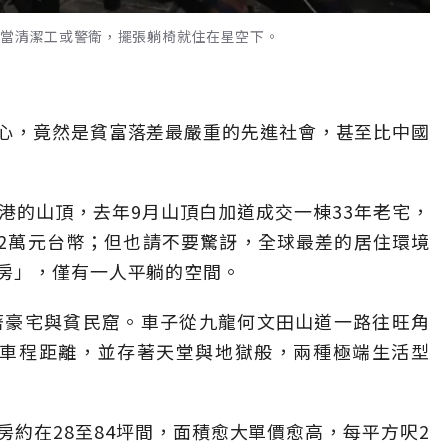
天當清潔工或警衛，擺張躺椅就住在星空下。
心，竟然是貧富落差最嚴重的先進社會，甚至比中國
港的山頂，去年9月山頂白加道成交一棟33年老宅，
72萬元台幣；但也請不要驚訝，全球最差的居住環境
房」，僅有一人平躺的空間。
著豪宅與貧民窟。車子從九龍何文田山道一路往旺角
鐘車程距離，並存著天堂與地獄般，兩種極端生活型
約在28至84坪間，面積愈大單價愈高，每平方呎2