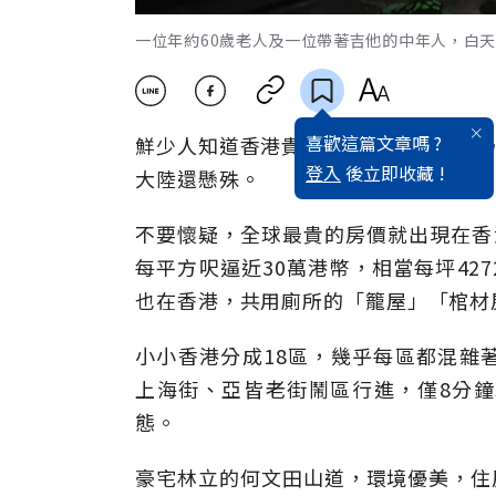
一位年約60歲老人及一位帶著吉他的中年人，白
喜歡這篇文章嗎 ?
鮮少人知道香港貴為全球第三大金融中
登入
後立即收藏 !
大陸還懸殊。
不要懷疑，全球最貴的房價就出現在香
每平方呎逼近30萬港幣，相當每坪42
也在香港，共用廁所的「籠屋」「棺材
小小香港分成18區，幾乎每區都混雜
上海街、亞皆老街鬧區行進，僅8分
態。
豪宅林立的何文田山道，環境優美，住房