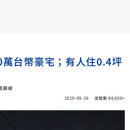
書6選3 特價 3,980 元
0萬台幣豪宅；有人住0.4坪
還嚴峻
2019-09-26
瀏覽數
84,600+