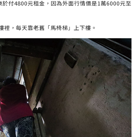
於付4800元租金，因為外面行情價是1萬6000元至
樓裡，每天靠老舊「馬椅梯」上下樓。