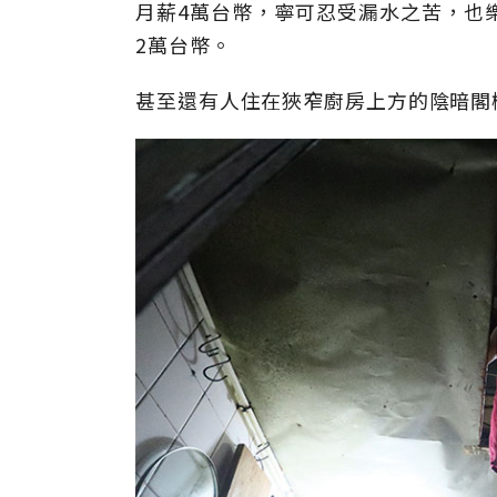
月薪4萬台幣，寧可忍受漏水之苦，也樂
2萬台幣。
甚至還有人住在狹窄廚房上方的陰暗閣