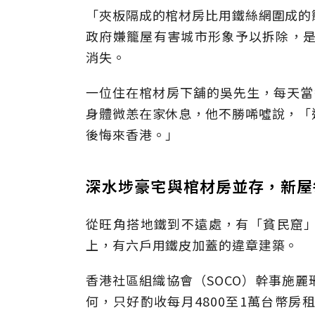
「夾板隔成的棺材房比用鐵絲網圍成的
政府嫌籠屋有害城市形象予以拆除，是
消失。
一位住在棺材房下舖的吳先生，每天當警
身體微恙在家休息，他不勝唏噓說，「
後悔來香港。」
深水埗豪宅與棺材房並存，新屋
從旺角搭地鐵到不遠處，有「貧民窟
上，有六戶用鐵皮加蓋的違章建築。
香港社區組織協會（SOCO）幹事施
何，只好酌收每月4800至1萬台幣房