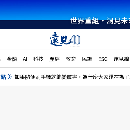
世界重組・洞見未
章
特輯
文章
大學升學、職涯攻略
遠
際
金融
AI
科技
產經
教育
民調
ESG
遠見線
國際
更
縣市施政調查全解析
金融
單
民調
盲點
如果隨便刷手機就能變厲害，為什麼大家還在為了
產經
電
好享生活
獨
專欄