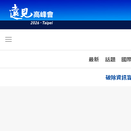
文
最新
最新
話題
國
雜誌目錄
活動
話題
AI
破除資訊
學堂
專題報導
科技
教育
遠見ON AIR
影音
合作