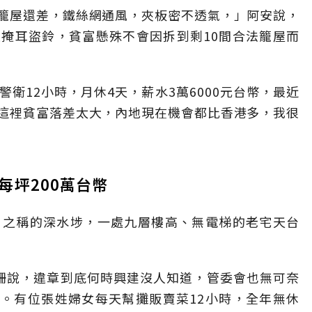
籠屋還差，鐵絲網通風，夾板密不透氣，」阿安說，
掩耳盜鈴，貧富懸殊不會因拆到剩10間合法籠屋而
衛12小時，月休4天，薪水3萬6000元台幣，最近
這裡貧富落差太大，內地現在機會都比香港多，我很
每坪200萬台幣
」之稱的深水埗，一處九層樓高、無電梯的老宅天台
麗珊說，違章到底何時興建沒人知道，管委會也無可奈
租。有位張姓婦女每天幫攤販賣菜12小時，全年無休