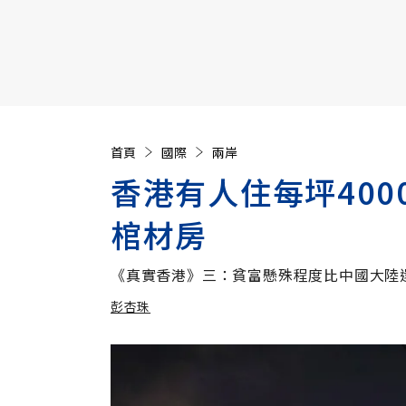
【遠見40週年慶】訂《遠見》贈實用家電3選1+暢銷好
首頁
國際
兩岸
香港有人住每坪400
棺材房
《真實香港》三：貧富懸殊程度比中國大陸
彭杏珠
加入追蹤
彭杏珠