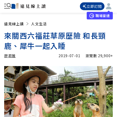
立即訂閱
職場雷達
遠見線上讀
人文生活
來關西六福莊草原歷險 和長頸
鹿、犀牛一起入睡
廖君雅
2019-07-01
瀏覽數
29,900+
加入追蹤
廖君雅