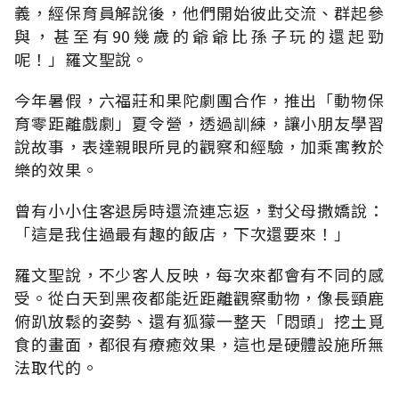
義，經保育員解說後，他們開始彼此交流、群起參
與，甚至有90幾歲的爺爺比孫子玩的還起勁
呢！」羅文聖說。
今年暑假，六福莊和果陀劇團合作，推出「動物保
育零距離戲劇」夏令營，透過訓練，讓小朋友學習
說故事，表達親眼所見的觀察和經驗，加乘寓教於
樂的效果。
曾有小小住客退房時還流連忘返，對父母撒嬌說：
「這是我住過最有趣的飯店，下次還要來！」
羅文聖說，不少客人反映，每次來都會有不同的感
受。從白天到黑夜都能近距離觀察動物，像長頸鹿
俯趴放鬆的姿勢、還有狐獴一整天「悶頭」挖土覓
食的畫面，都很有療癒效果，這也是硬體設施所無
法取代的。