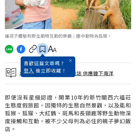
讓孩子體驗和野生動物互動的樂趣；圖中動物為狐獴。
喜歡這篇文章嗎 ?
登入
後立即收藏 !
本文出自 2019 / 7月號雜誌 供應鏈下南洋
即便沒有星級認證，開業10年的新竹關西六福莊
生態度假旅館，因獨特的生態自然景觀，以及能和
狐猴、狐獴、大紅鶴、斑馬和長頸鹿等野生動物深
度接觸和互動，被不少父母列為必住的親子夢幻飯
店。