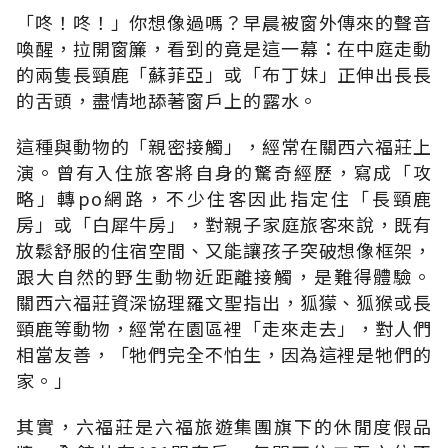
「咚！咚！」你想像過嗎？早晨被窗外傳來的聲音
喚醒，拉開窗簾，看到的竟是這一幕：在中庭走動
的兩隻長頸鹿「蘇菲亞」或「布丁妹」正伸出長長
的舌頭，盡情地舔著窗戶上的露水。
這種與動物的「親密接觸」，經常在關西六福莊上
演。曾有入住旅客將自身的驚奇經歷，寫成「攻
略」轉po網路，不少住客因此指定住「長頸鹿
房」或「白犀牛房」，對親子家庭旅客來說，既有
放鬆舒服的住宿空間、又能讓孩子突破想像框架，
跟大自然的野生動物近距離接觸，是難得體驗。
關西六福莊資深協理羅文聖指出，狐獴、狐猴或長
頸鹿等動物，經常在園區裡「走來走去」，對人們
相當友善，「牠們完全不怕生，因為這裡是牠們的
家。」
其實，六福莊是六福旅遊集團旗下的休閒度假品