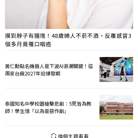
摸到脖子有腫塊！48歲婦人不菸不酒，反覆感冒3
個多月竟罹口咽癌
黃仁勳點名機器人是下波AI浪潮關鍵！這
兩家台廠2027年迎爆發期
泰國知名中學校園槍擊悲劇：5死皆為教
師！學生憶「以為是惡作劇」
換個主題看看