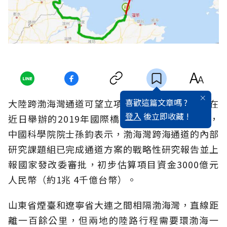
喜歡這篇文章嗎 ?
大陸跨渤海灣通道可望立項。據澎湃新聞報導，在
登入
後立即收藏 !
近日舉辦的2019年國際橋樑與隧道技術大會上，
中國科學院院士孫鈞表示，渤海灣跨海通道的內部
研究課題組已完成通道方案的戰略性研究報告並上
報國家發改委審批，初步估算項目資金3000億元
人民幣（約1兆 4千億台幣）。
山東省煙臺和遼寧省大連之間相隔渤海灣，直線距
離一百餘公里，但兩地的陸路行程需要環渤海一