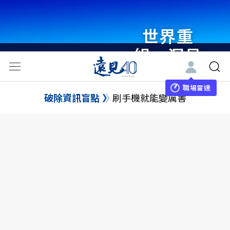
世界重
組・洞見
未來 與
世界領袖
職場雷達
破除資訊盲點
刷手機就能變厲害
同行