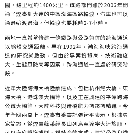
圈，總里程約1400公里。鐵路部門雖於2006年開
通了煙臺到大連的中鐵渤海鐵路輪渡，汽車也可以
通過輪渡過海，但輪渡也要耗時6-7小時。
兩地一直希望修建一條鐵路與公路兼併的跨海通道
以縮短交通距離。早在1992年，渤海海峽跨海通
道的研究就啟動，但由於專案投資高、技術難度
大、生態風險高等因素，跨海通道一直處於研究階
段。
近年大陸跨海大橋陸續建成，包括杭州灣大橋、東
海大橋、港珠澳大橋等，以及正在興建的平潭跨海
公鐵大橋等，大陸科技與造橋能力愈來愈精進。今
年全國兩會上，煙臺市委書記張術平表示，根據專
家論證，從煙臺蓬萊經長山列島至遼寧大連旅順，
可以海底隧道或隧、橋結合的方式，建設公路和鐵