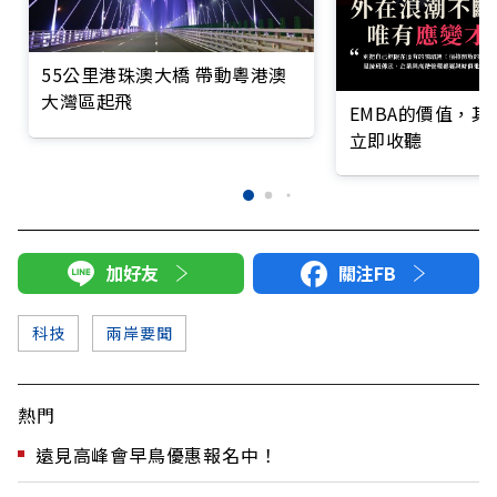
55公里港珠澳大橋 帶動粵港澳
大灣區起飛
EMBA的價值，
立即收聽
加好友
關注FB
科技
兩岸要聞
熱門
遠見高峰會早鳥優惠報名中！