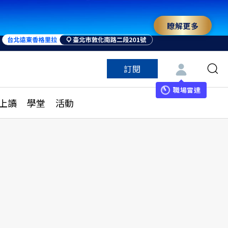
瞭解更多
來 與世界領袖同行
訂閱
特色頻道
訂閱
見線上讀
ESG遠見
職場雷達
上讀
學堂
活動
多訂閱方案
城市學
刊購買
健康遠見
子報訂閱
華人精英論壇
享知識包
領導影響力學院