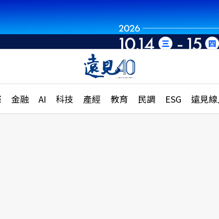
世界重組・洞見未
章
特輯
文章
大學升學、職涯攻略
遠
際
金融
AI
科技
產經
教育
民調
ESG
遠見線
國際
更
縣市施政調查全解析
金融
單
民調
產經
電
好享生活
獨
專欄