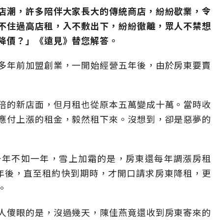
店潮，許多陪伴大家長大的傳統商店，紛紛歇業，令
不住過高店租，入不敷出下，紛紛徹離，眾人不禁想
降價？」《遠見》替您解答。
多年前加盟創業，一開始經營五年後，由於房東要賣
倍的新店面，但月租也從原本五萬變成十萬。當時收
應付上漲的租金，毅然租下來。沒想到，卻是惡夢的
一年不如一年，雪上加霜的是，房東還每年調漲房租
年後，直至租約快到期時，才開口請求房東降租，更
。
人傻眼的是，沒過幾天，陳佳燕竟還收到房東寄來的