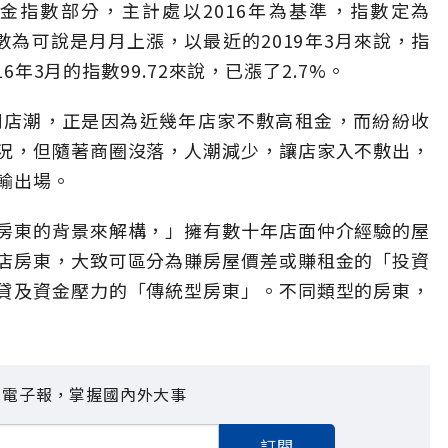
金指數部分，主計處以2016年為基準，指數定為
數為可說是月月上漲，以最近的2019年3月來說，指
16年3月的指數99.72來說，已漲了2.7%。
倒店潮，正是因為近幾年店家不敷高租金，而紛紛收
況，但隨著商圈沒落，人潮減少，讓店家入不敷出，
輸出場。
房東的背景來解構，」擁有數十年店面仲介經驗的屋
店房東，大致可區分為賺房屋價差或賺租金的「投資
貸及資金壓力的「傳統型房東」。不同類型的房東，
見電子報，掌握國內外大事
訂閱