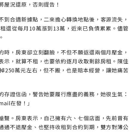
將屋況還原，否則提告！
不到合適新據點，二來擔心轉換地點後，客源流失，
租還從每月10萬漲到13萬，近來已負債累累。儘管
。
約時，房東卻立刻翻臉，不但不願返還兩個月壓金，
表示，就算不租，也要依約逐月收取剩餘房租。陳佳
掉250萬元左右，但不搬，也是賠本經營，讓她痛苦
的存證信函，警告她要履行應盡的義務，她很生氣：
ail在發！」
嗆聲。房東表示，自己擁有六、七個店面，先前曾有
通通不退壓金、也堅持收租到合約到期，雙方對薄公