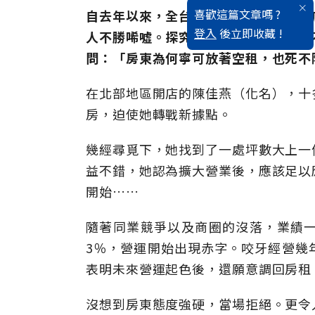
喜歡這篇文章嗎 ?
自去年以來，全台各大商圈紛紛傳出倒
登入
後立即收藏 !
人不勝唏噓。探究原因，多半是店家捱
問：「房東為何寧可放著空租，也死不
在北部地區開店的陳佳燕（化名），十
房，迫使她轉戰新據點。
幾經尋覓下，她找到了一處坪數大上一
益不錯，她認為擴大營業後，應該足以
開始……
隨著同業競爭以及商圈的沒落，業績
3％，營運開始出現赤字。咬牙經營幾
表明未來營運起色後，還願意調回房租
沒想到房東態度強硬，當場拒絕。更令