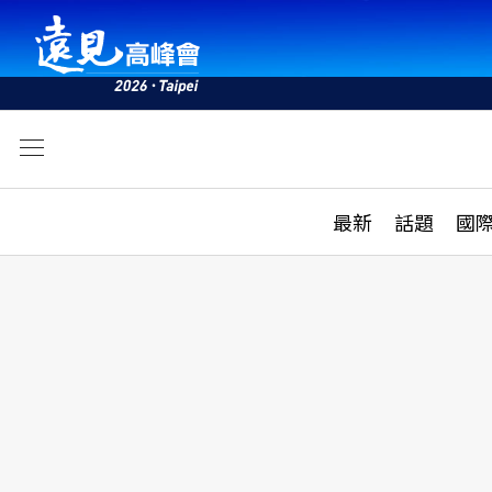
文
最新
最新
話題
國
雜誌目錄
活動
話題
AI
學堂
專題報導
科技
教育
遠見ON AIR
影音
合作