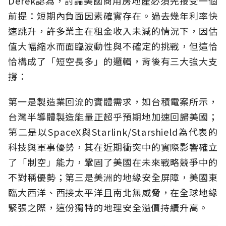
Derek認為，討論美國商用房地產必須先接受一個
前提：短期內負面因素確實存在。過去幾年利率快
速跳升，許多業主在租金收入未減的情況下，因估
值大幅縮水而面臨波動性與不確定的挑戰，但這恰
恰構成了「短空長多」的邏輯，背後有三大強大支
撐：
第一是製造業回流的實體需求，如台積電案所示，
台灣半導體製造能量正超乎預期地加速回歸美國；
第二是以SpaceX與Starlink/Starshield為代表的
科技與軍事優勢，其在近期衝突中的實際影響確立
了「制空」能力，鞏固了美國在未來戰略競爭中的
不對稱優勢；第三是美洲的地緣安全屏障，美國東
臨大西洋、西接太平洋且南北無威脅，在全球地緣
緊張之際，這份獨特的地理安全溢價持續升高。