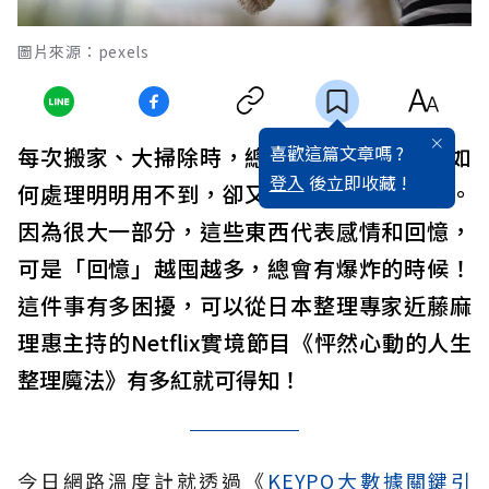
圖片來源：pexels
喜歡這篇文章嗎 ?
每次搬家、大掃除時，總是有很多人不知該如
登入
後立即收藏 !
何處理明明用不到，卻又捨不得丟掉的物品。
因為很大一部分，這些東西代表感情和回憶，
可是「回憶」越囤越多，總會有爆炸的時候！
這件事有多困擾，可以從日本整理專家近藤麻
理惠主持的Netflix實境節目《怦然心動的人生
整理魔法》有多紅就可得知！
今日網路溫度計就透過《
KEYPO大數據關鍵引