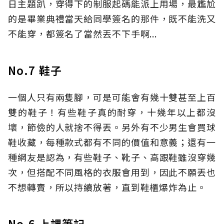
日主題趴，穿得下的制服起碼能派上用場，最尷尬
的是畢業典禮當天給同學簽名的那件，既不能洗又
不能穿，都簽名了當然丟不下手啊...
No.7 鞋子
一個人只有兩隻腳，可是可能會有幾十雙甚至上百
雙的鞋子！有些鞋子真的耐穿，十幾年以上都沒
壞，節儉的人就捨不得丟。另外有不少男生會買球
鞋收藏，每種款式都有不同的價值和意義；還有一
種網友是認為，有些鞋子、靴子、高跟鞋雖沒穿幾
次，但搭配不同風格的衣服會用到，因此不願丟也
不想轉賣，所以持續放著，直到鞋櫃爆炸為止。
No.6 上課筆記