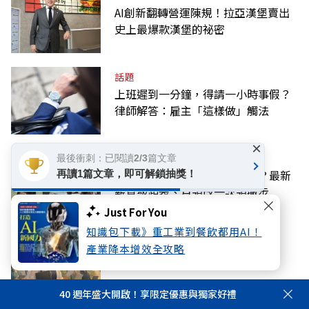
AI創新翻轉營運陳規！拉亞漢堡賣出
史上最爆款漢堡的祕密
話題
上班遲到一分鐘，得請一小時事假？
律師解答：雇主「這樣做」觸法
×
金融
最後衝刺：已閱讀2/3篇文章
想規劃退休，勞退試算怎麼做？最新
再讀1篇文章，即可解鎖抽獎！
薪資級距表、月領改一次領撇步
Just For You
知識包下載》重工業到餐飲都用AI！
產經
產業降本增效全攻略
走吧，一起去創業
40 週年盛大開啟！享限定優惠與獨家好禮