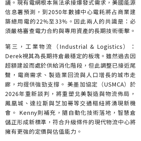
議。現有電網根本無法承接爆發式需求，美國能源
信息署預測，到2050年數據中心電耗將占商業建
築總用電的22%至33%。因此兩人的共識是：必
須嚴格審查電力合約與專用資產的長期技術衝擊。
第三，工業物流（Industrial & Logistics）：
Derek視其為長期持倉最穩定的板塊。雖然過去因
超額建設而處於供給消化階段，但此調整已接近尾
聲，電商需求、製造業回流與人口增長的城市走
廊，均提供強勁支撐。 美墨加協定（USMCA）於
2026年重新談判，將重塑北美製造與物流佈局，
鳳凰城、達拉斯與芝加哥等交通樞紐將湧現新機
會。 Kenny則補充，隨自動化技術落地，智慧倉
儲正形成新標準，符合升級條件的現代物流中心將
擁有更強的定價與估值能力。