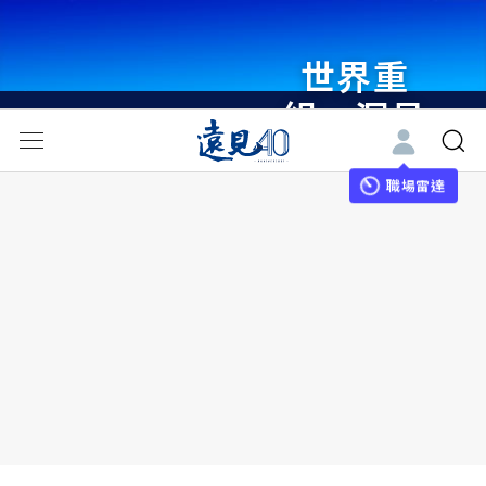
世界重
組・洞見
未來 與
世界領袖
職場雷達
同行