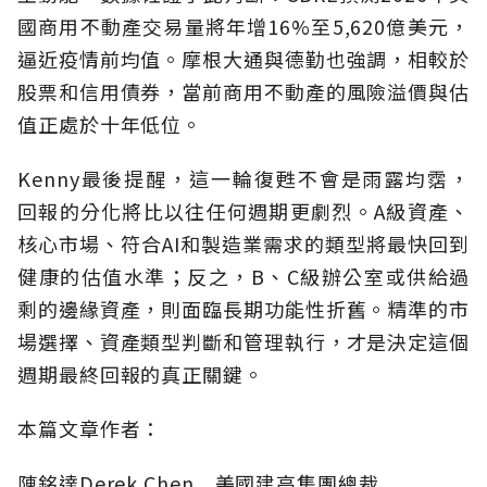
國商用不動產交易量將年增16%至5,620億美元，
逼近疫情前均值。摩根大通與德勤也強調，相較於
股票和信用債券，當前商用不動產的風險溢價與估
值正處於十年低位。
Kenny最後提醒，這一輪復甦不會是雨露均霑，
回報的分化將比以往任何週期更劇烈。A級資產、
核心市場、符合AI和製造業需求的類型將最快回到
健康的估值水準；反之，B、C級辦公室或供給過
剩的邊緣資產，則面臨長期功能性折舊。精準的市
場選擇、資產類型判斷和管理執行，才是決定這個
週期最終回報的真正關鍵。
本篇文章作者：
陳銘達Derek Chen 美國建高集團總裁