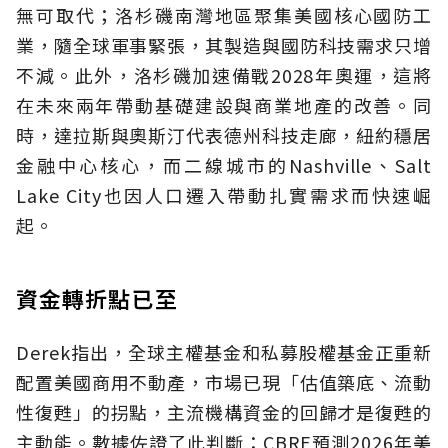
無可取代；洛杉磯南灣地區聚集美國核心國防工
業，隨全球軍事緊張，其製造與國防科技需求只增
不減。此外，洛杉磯加速備戰2028年奧運，這將
在未來兩年帶動基礎建設與商業地產的改善。同
時，達拉斯與奧斯汀代表德州科技走廊，紐約穩居
金融中心核心，而二線城市的Nashville、Salt
Lake City也因人口遷入帶動扎實需求而快速崛
起。
資金轉折點已至
Derek指出，全球主權基金和私募股權基金正重新
配置美國商用不動產，市場已現「估值築底、流動
性復甦」的拐點，主流機構資金的回歸才是復甦的
主動能。數據佐證了此判斷：CBRE預測2026年美