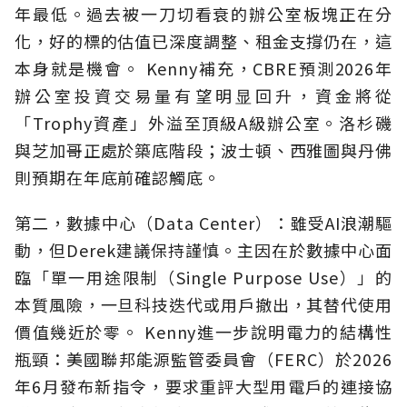
年最低。過去被一刀切看衰的辦公室板塊正在分
化，好的標的估值已深度調整、租金支撐仍在，這
本身就是機會。 Kenny補充，CBRE預測2026年
辦公室投資交易量有望明显回升，資金將從
「Trophy資產」外溢至頂級A級辦公室。洛杉磯
與芝加哥正處於築底階段；波士頓、西雅圖與丹佛
則預期在年底前確認觸底。
第二，數據中心（Data Center）：雖受AI浪潮驅
動，但Derek建議保持謹慎。主因在於數據中心面
臨「單一用途限制（Single Purpose Use）」的
本質風險，一旦科技迭代或用戶撤出，其替代使用
價值幾近於零。 Kenny進一步說明電力的結構性
瓶頸：美國聯邦能源監管委員會（FERC）於2026
年6月發布新指令，要求重評大型用電戶的連接協