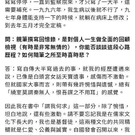
寫寫停停，一直到監察院來，才只寫了一大半，還
需要補充。一九九六年，我生病以後就不行了，九
七年身體能支持一下的時候，就躺在病床上修改；
到去年五月才完全定稿。
問：親筆撰寫回憶錄，是對個人一生做全面的回顧
檢視（有時是非常無情的），你能否談談這段心路
歷程？如何隨筆之所至時喜時悲？
答：寫自傳大半寫過去的事，就我的經歷遭遇來
說，已像是白頭宮女話天寶遺事，感傷而不激動。
但就國家大事而言，則帶有幾許惋惜與遺憾，總有
「繞室莫謂秦無人，恨吾謀之不用耳」的感覺。
因此我在書中「謂我何求」這一部分，除了惋惜，
坦白地說，還有些激動。請不要忘記我是在儒家文
化下長大的，我也是基督徒，這兩種文化的共同精
髓就是仁愛、公義與誠實。自國發會召開以來，我