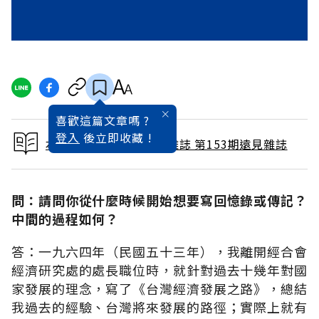
喜歡這篇文章嗎 ?
登入
後立即收藏 !
本文出自 1999 / 3月號雜誌 第153期遠見雜誌
問：請問你從什麼時候開始想要寫回憶錄或傳記？
中間的過程如何？
答：一九六四年（民國五十三年），我離開經合會
經濟研究處的處長職位時，就針對過去十幾年對國
家發展的理念，寫了《台灣經濟發展之路》，總結
我過去的經驗、台灣將來發展的路徑；實際上就有