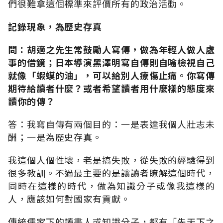
們很難拿這個標準來評價所有的政治活動。
記錄現象，為歷史存真
問：胡適之先生常鼓勵人寫傳，做為年輕人做人處
事的借鏡；日本導演黑澤明寫自傳則自喻檢視自己
就像「蝦蟆的油」，可以給別人療傷止痛。你寫傳
期待給讀者什麼？或者希望讀者用什麼樣的態度來
讀你的傳？
答：我寫自傳有兩個目的：一是表達我個人壯志未
酬；一是為歷史存真。
我這個人個性壞，老是搞失敗，從失敗的經驗得到
很多教訓。不過最主要的是讓讀者瞭解這個時代，
同時在這樣的時代，做為知識分子或像我這樣的
人，應該如何對國家有貢獻。
傳統儒家下的讀書人或知識分子，都有「先天下之