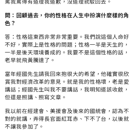
罵我罵得有道理我道歉，沒道理就駁回去。
問：回顧過去，你的性格在人生中扮演什麼樣的角
色？
答：性格這東西非常非常重要。我們說這個人命好
不好，實際上是性格的問題；性格一半是天生的，
一半是後天環境養成的。我要不是這個性格的話，
老早就飛黃騰達了。
當年經國先生請我回來抱很大的希望，他確實很欣
賞我對經濟改革的意見。就是我的性格壞，老是愛
講話；經國先生叫我不要講話，我明知道該收斂，
但還是照講、照寫文章。
我以前在經建會、美援會及後來的國統會，認為不
對的就講，弄得長官面紅耳赤、下不了台，以後就
不讓我參加了。