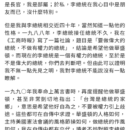
是長官，我是部屬；於私，李總統在我心目中是朋
友而已，沒什麼特別。
但是我與李總統相交近四十年，當然知道一點他的
性格。一九八八年，李總統接任總統不久，我在
《工商時報》寫了一篇社論，題目是「要做偉大的
總統，不做有權力的總統」，結論是希望他做華盛
頓。而現在的李總統是一個有權力的總統，至於是
不是偉大的總統，你們去判斷吧。但由此可以證明
我不無一點先見之明，我對李總統不能說沒有一點
瞭解。
一九九○年我奉命上萬言書時，再度提醒他做華盛
頓，甚至非常剴切地指出：「台灣是總統的家
鄉」，意思是希望他好自為之，不要被權力引上歧
途。這些都可在自傳中求證。華盛頓的人格如何，
主持美國憲法會議的風格節操如何，做總統的作風
如何，我在自傳中都有交代，讀者不妨對照李總統