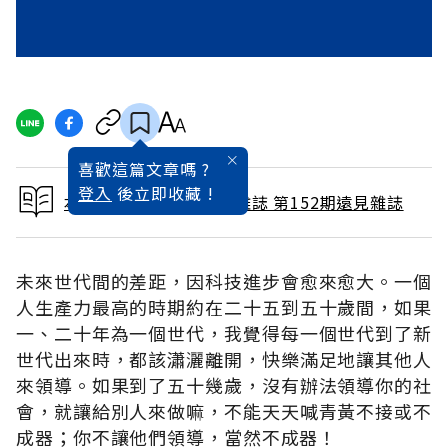
喜歡這篇文章嗎 ?
登入
後立即收藏 !
本文出自 1999 / 2月號雜誌 第152期遠見雜誌
未來世代間的差距，因科技進步會愈來愈大。一個
人生產力最高的時期約在二十五到五十歲間，如果
一、二十年為一個世代，我覺得每一個世代到了新
世代出來時，都該瀟灑離開，快樂滿足地讓其他人
來領導。如果到了五十幾歲，沒有辦法領導你的社
會，就讓給別人來做嘛，不能天天喊青黃不接或不
成器；你不讓他們領導，當然不成器！