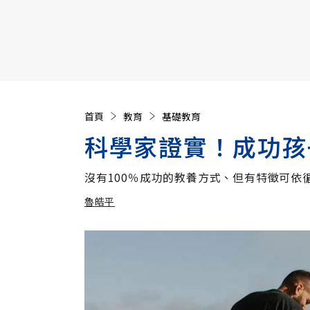
【遠見40週年慶】訂《遠見》贈實用家電3選1+暢銷好
首頁
教育
基礎教育
科學家證實！成功孩
沒有100％成功的教養方式、但有特徵可依
魯皓平
加入追蹤
魯皓平