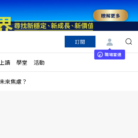
瞭解更多
訂閱
特色頻道
訂閱
見線上讀
ESG遠見
職場雷達
上讀
學堂
活動
多訂閱方案
城市學
刊購買
健康遠見
未來焦慮？
子報訂閱
華人精英論壇
享知識包
領導影響力學院