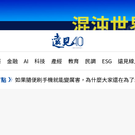
章
特輯
文章
大學升學、職涯攻略
遠
際
金融
AI
科技
產經
教育
民調
ESG
遠見線
國際
更
縣市施政調查全解析
金融
單
民調
盲點
如果隨便刷手機就能變厲害，為什麼大家還在為了
產經
電
好享生活
獨
專欄