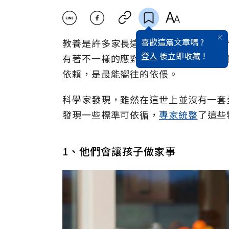
喜歡這篇文章嗎 ?
教養是許多家長這一生中必然會面對的
登入
後立即收藏 !
有著不一樣的應對和陪伴──家庭就像
依賴，是最能嚮往的依偎。
科學家發現，雖然在這世上並沒有一套
發現一些標準可依循，
專家統整
了這些
1、他們會讓孩子做家事