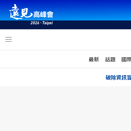
文
最新
最新
話題
國
雜誌目錄
活動
話題
AI
破除資訊
學堂
專題報導
科技
教育
遠見ON AIR
影音
合作