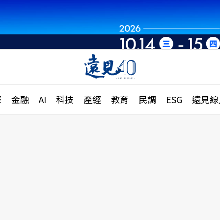
世界重組・洞見未
章
特輯
文章
大學升學、職涯攻略
遠
際
金融
AI
科技
產經
教育
民調
ESG
遠見線
國際
更
縣市施政調查全解析
金融
單
民調
產經
電
好享生活
獨
專欄