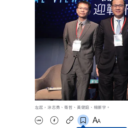
左起，涂志勇、衛哲、黃健庭、楊振宇。