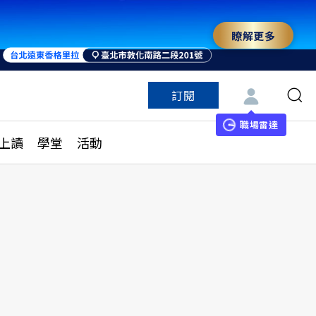
瞭解更多
來 與世界領袖同行
訂閱
特色頻道
訂閱
見線上讀
ESG遠見
職場雷達
上讀
學堂
活動
多訂閱方案
城市學
刊購買
健康遠見
子報訂閱
華人精英論壇
享知識包
領導影響力學院