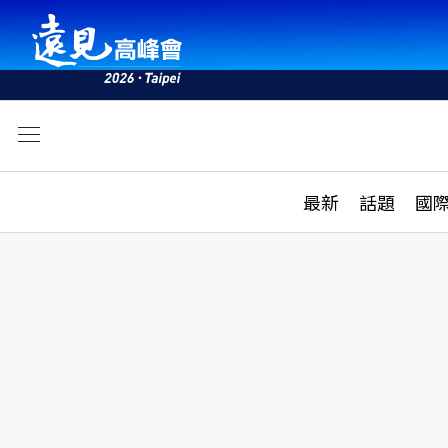
文
最新
最新
話題
國
雜誌目錄
活動
話題
AI
學堂
專題報導
科技
教育
遠見ON AIR
影音
合作