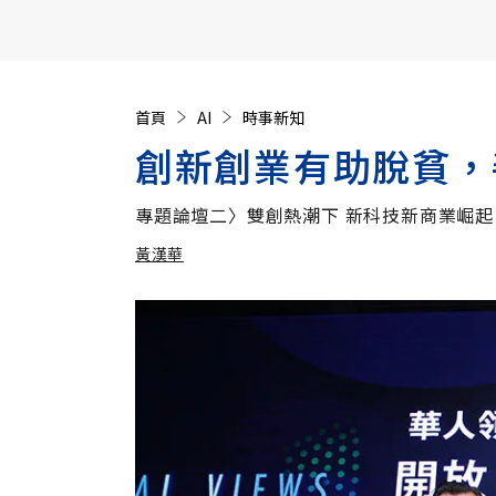
【遠見40週年慶】訂《遠見》贈實用家電3選1+暢銷好
首頁
AI
時事新知
創新創業有助脫貧，
專題論壇二〉雙創熱潮下 新科技新商業崛起
黃漢華
加入追蹤
黃漢華