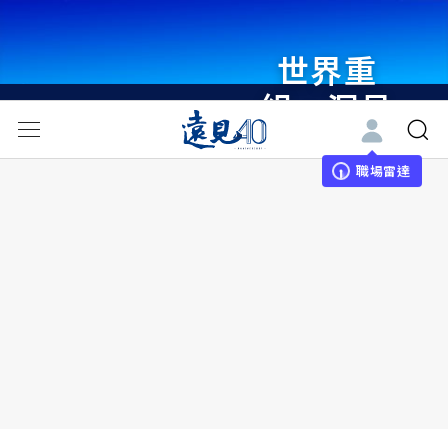
世界重
組・洞見
未來 與
世界領袖
職場雷達
同行