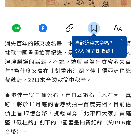
喜歡這篇文章嗎 ?
消失百年的蘇東坡名畫「木石圖」重出江湖，並將
登入
後立即收藏 !
挑戰中國書畫拍賣紀錄，是華人收藏界近期最令人
津津樂道的話題。不過，這幅畫為什麼會消失百
年?為什麼又會在此刻重出江湖？佳士得亞洲區總
裁魏蔚，22日來台透露箇中秘辛。
香港佳士得日前公布，自日本取得「木石圖」真
跡，將於11月底的香港秋拍中首度亮相。目前估
價上看17億台幣，挑戰同為「北宋四大家」黃庭
堅「砥柱銘」創下的中國書畫拍賣紀錄（約19.6億
台幣）。