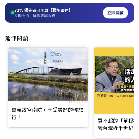
72%
領先者已開啟【職場雷達】
立即開啟
立即開通！解鎖專屬服務
延伸閱讀
嘉義故宮南院，享受美好的輕旅
行！
買不起的「單程機
響台灣近半世紀思