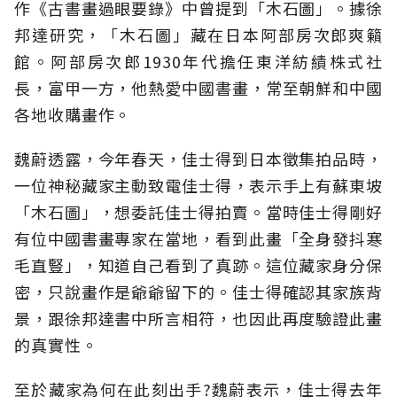
作《古書畫過眼要錄》中曾提到「木石圖」。據徐
邦達研究，「木石圖」藏在日本阿部房次郎爽籟
館。阿部房次郎1930年代擔任東洋紡績株式社
長，富甲一方，他熱愛中國書畫，常至朝鮮和中國
各地收購畫作。
魏蔚透露，今年春天，佳士得到日本徵集拍品時，
一位神秘藏家主動致電佳士得，表示手上有蘇東坡
「木石圖」，想委託佳士得拍賣。當時佳士得剛好
有位中國書畫專家在當地，看到此畫「全身發抖寒
毛直豎」，知道自己看到了真跡。這位藏家身分保
密，只說畫作是爺爺留下的。佳士得確認其家族背
景，跟徐邦達書中所言相符，也因此再度驗證此畫
的真實性。
至於藏家為何在此刻出手?魏蔚表示，佳士得去年