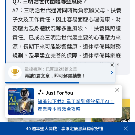
Q7. 三明治世代面臨哪些風險？
A7：三明治世代通常同時肩負照顧父母、扶養
子女及工作責任，因此容易面臨心理健康、財
務壓力及身體狀況等多重風險。「扶養與照護
責任」已成為三明治世代最主要的心理壓力來
源，長期下來可能影響健康、退休準備與財務
規劃。及早建立完善的保障、退休準備與家庭
支持網絡，有助於提升面對人生風險的韌性。
×
最後衝刺：已閱讀2/3篇文章
再讀1篇文章，即可解鎖抽獎！
相關文章
Just For You
知識包下載》重工業到餐飲都用AI！
產業降本增效全攻略
40 週年盛大開啟！享限定優惠與獨家好禮