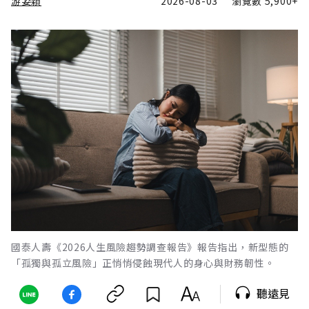
游姿穎
2026-08-03
瀏覽數
5,900+
國泰人壽《2026人生風險趨勢調查報告》報告指出，新型態的
「孤獨與孤立風險」正悄悄侵蝕現代人的身心與財務韌性。
聽遠見