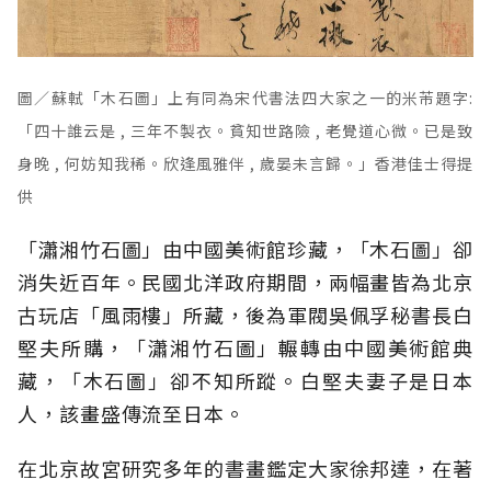
圖／蘇軾「木石圖」上有同為宋代書法四大家之一的米芾題字:
「四十誰云是 , 三年不製衣。貧知世路險 , 老覺道心微。已是致
身晚 , 何妨知我稀。欣逢風雅伴 , 歲晏未言歸。」香港佳士得提
供
「瀟湘竹石圖」由中國美術館珍藏，「木石圖」卻
消失近百年。民國北洋政府期間，兩幅畫皆為北京
古玩店「風雨樓」所藏，後為軍閥吳佩孚秘書長白
堅夫所購，「瀟湘竹石圖」輾轉由中國美術館典
藏，「木石圖」卻不知所蹤。白堅夫妻子是日本
人，該畫盛傳流至日本。
在北京故宮研究多年的書畫鑑定大家徐邦達，在著