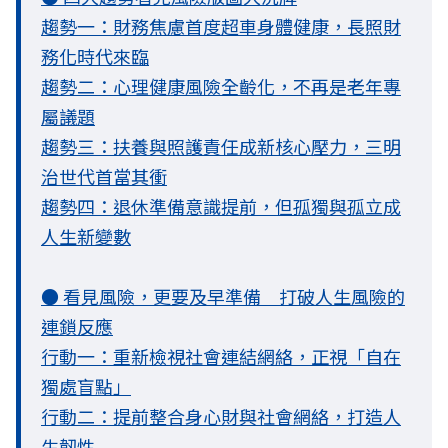
趨勢一：財務焦慮首度超車身體健康，長照財
務化時代來臨
趨勢二：心理健康風險全齡化，不再是老年專
屬議題
趨勢三：扶養與照護責任成新核心壓力，三明
治世代首當其衝
趨勢四：退休準備意識提前，但孤獨與孤立成
人生新變數
● 看見風險，更要及早準備 打破人生風險的
連鎖反應
行動一：重新檢視社會連結網絡，正視「自在
獨處盲點」
行動二：提前整合身心財與社會網絡，打造人
生韌性