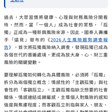
過去，大眾習慣將健康、心理與財務風險分開看
待，然而，當「一個人」成為社會的常態，「孤
獨」正成為一種新興風險來源。因此，國泰人壽攜
手「遠見」發布的《
2026人生風險趨勢調查報
告
》，首次將孤獨風險納入調查，發現孤獨已成為
各個世代的普遍處境，更成為放大身、心、財三重
風險的關鍵變數。
要理解孤獨如何轉化為具體風險，必須將「孤獨」
拆分為兩個獨立概念：情感性的「主觀孤獨」與社
會性的「客觀孤立」。主觀孤獨指缺乏想要的社會
關係、情感連結或歸屬感，主導個人對風險的感知
強度與焦慮程度；而客觀孤立則指與家人、朋友、
社區或社會網絡的接觸很少，與個人對風險的規劃