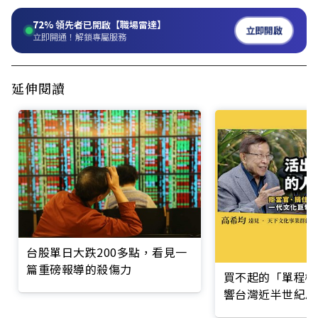
72%
領先者已開啟【職場雷達】
立即開啟
立即開通！解鎖專屬服務
延伸閱讀
台股單日大跌200多點，看見一
篇重磅報導的殺傷力
買不起的「單程機
響台灣近半世紀思