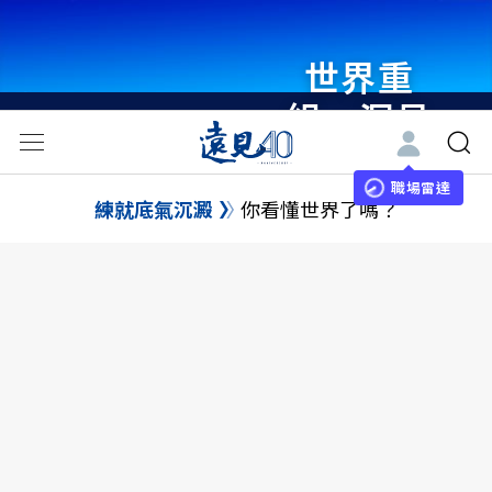
世界重
組・洞見
未來 與
世界領袖
職場雷達
練就底氣沉澱
你看懂世界了嗎？
同行