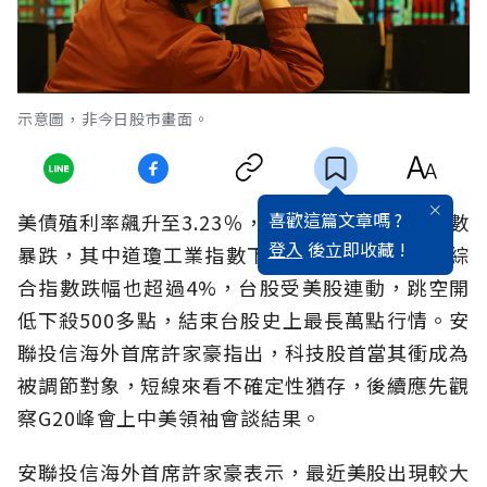
示意圖，非今日股市畫面。
喜歡這篇文章嗎 ?
美債殖利率飆升至3.23％，使得周三美股三大指數
登入
後立即收藏 !
暴跌，其中道瓊工業指數下殺831點、那斯達克綜
合指數跌幅也超過4%，台股受美股連動，跳空開
低下殺500多點，結束台股史上最長萬點行情。安
聯投信海外首席許家豪指出，科技股首當其衝成為
被調節對象，短線來看不確定性猶存，後續應先觀
察G20峰會上中美領袖會談結果。
安聯投信海外首席許家豪表示，最近美股出現較大