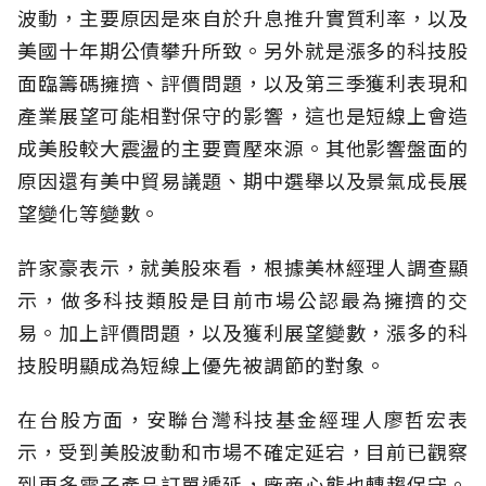
波動，主要原因是來自於升息推升實質利率，以及
美國十年期公債攀升所致。另外就是漲多的科技股
面臨籌碼擁擠、評價問題，以及第三季獲利表現和
產業展望可能相對保守的影響，這也是短線上會造
成美股較大震盪的主要賣壓來源。其他影響盤面的
原因還有美中貿易議題、期中選舉以及景氣成長展
望變化等變數。
許家豪表示，就美股來看，根據美林經理人調查顯
示，做多科技類股是目前市場公認最為擁擠的交
易。加上評價問題，以及獲利展望變數，漲多的科
技股明顯成為短線上優先被調節的對象。
在台股方面，安聯台灣科技基金經理人廖哲宏表
示，受到美股波動和市場不確定延宕，目前已觀察
到更多電子產品訂單遞延，廠商心態也轉趨保守。