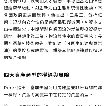
會持續作用。技術由人才驅動、半導體基地由供應
鏈經濟學驅動、AI創新則由生態系統慣性驅動，不
會因政府更迭而逆轉。他提出「三乘三」分析框
架：短期內安全性仍是美國最強護城河，AI資本支
出持續點火；中期隨製造業回流的就業與投資逐步
落地，將轉化為工業、物流與住宅的實質需求；長
期則憑藉AI技術領先、對能源（可再生能源與頁岩
油）的掌控及戰略縱深，構築其他經濟體難以追趕
的複合優勢。
四大資產類型的機遇與風險
Derek指出，當前美國商用房地產並非所有標的都
一樣好，資金將高度集中在特定的資產類型。