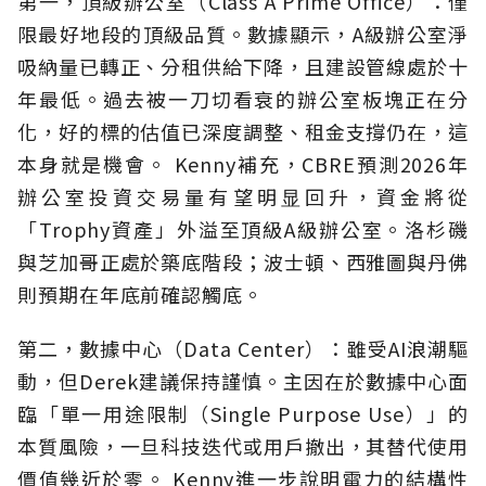
第一，頂級辦公室（Class A Prime Office）：僅
限最好地段的頂級品質。數據顯示，A級辦公室淨
吸納量已轉正、分租供給下降，且建設管線處於十
年最低。過去被一刀切看衰的辦公室板塊正在分
化，好的標的估值已深度調整、租金支撐仍在，這
本身就是機會。 Kenny補充，CBRE預測2026年
辦公室投資交易量有望明显回升，資金將從
「Trophy資產」外溢至頂級A級辦公室。洛杉磯
與芝加哥正處於築底階段；波士頓、西雅圖與丹佛
則預期在年底前確認觸底。
第二，數據中心（Data Center）：雖受AI浪潮驅
動，但Derek建議保持謹慎。主因在於數據中心面
臨「單一用途限制（Single Purpose Use）」的
本質風險，一旦科技迭代或用戶撤出，其替代使用
價值幾近於零。 Kenny進一步說明電力的結構性