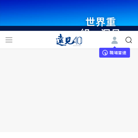
世界重
組・洞見
未來 與
世界領袖
職場雷達
同行