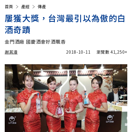
首頁
產經
傳產
屢獲大獎，台灣最引以為傲的白
酒奇蹟
金門酒廠 國慶酒會好酒飄香
謝其濬
2018-10-11
瀏覽數
41,250+