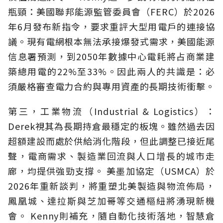
瓶頸：美國聯邦能源監管委員會（FERC）於2026
年6月發布新指令，要求重評大型用電戶的連接協
議。現有電網根本無法承接爆發式需求，美國能源
信息署預測，到2050年數據中心電耗將占商業建
築總用電的22%至33%。因此兩人的共識是：必
須嚴格審查電力合約與專用資產的長期技術衝擊。
第三，工業物流（Industrial & Logistics）：
Derek視其為長期持倉最穩定的板塊。雖然過去因
超額建設而處於供給消化階段，但此調整已接近尾
聲，電商需求、製造業回流與人口增長的城市走
廊，均提供強勁支撐。 美墨加協定（USMCA）於
2026年重新談判，將重塑北美製造與物流佈局，
鳳凰城、達拉斯與芝加哥等交通樞紐將湧現新機
會。 Kenny則補充，隨自動化技術落地，智慧倉