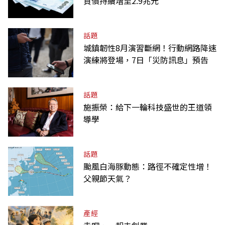
負債持續增至2.9兆元
話題
城鎮韌性8月演習斷網！行動網路降速
演練將登場，7日「災防訊息」預告
話題
施振榮：給下一輪科技盛世的王道領
導學
話題
颱風白海豚動態：路徑不確定性增！
父親節天氣？
產經