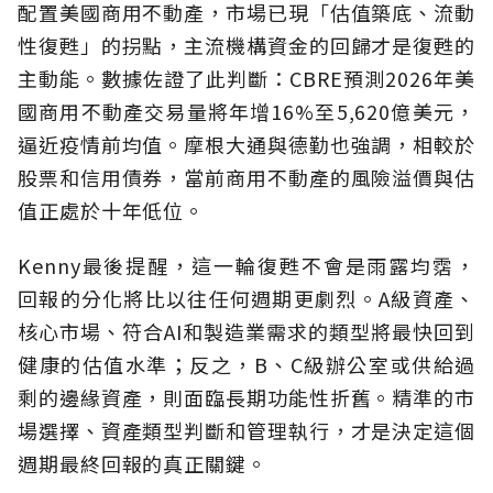
配置美國商用不動產，市場已現「估值築底、流動
性復甦」的拐點，主流機構資金的回歸才是復甦的
主動能。數據佐證了此判斷：CBRE預測2026年美
國商用不動產交易量將年增16%至5,620億美元，
逼近疫情前均值。摩根大通與德勤也強調，相較於
股票和信用債券，當前商用不動產的風險溢價與估
值正處於十年低位。
Kenny最後提醒，這一輪復甦不會是雨露均霑，
回報的分化將比以往任何週期更劇烈。A級資產、
核心市場、符合AI和製造業需求的類型將最快回到
健康的估值水準；反之，B、C級辦公室或供給過
剩的邊緣資產，則面臨長期功能性折舊。精準的市
場選擇、資產類型判斷和管理執行，才是決定這個
週期最終回報的真正關鍵。