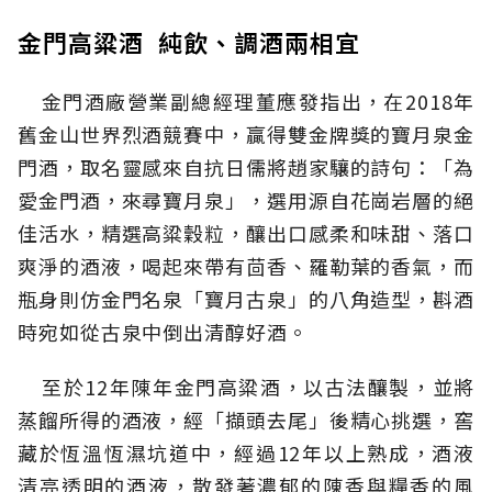
金門高粱酒 純飲、調酒兩相宜
金門酒廠營業副總經理董應發指出，在2018年
舊金山世界烈酒競賽中，贏得雙金牌獎的寶月泉金
門酒，取名靈感來自抗日儒將趙家驤的詩句：「為
愛金門酒，來尋寶月泉」，選用源自花崗岩層的絕
佳活水，精選高粱穀粒，釀出口感柔和味甜、落口
爽淨的酒液，喝起來帶有茴香、羅勒葉的香氣，而
瓶身則仿金門名泉「寶月古泉」的八角造型，斟酒
時宛如從古泉中倒出清醇好酒。
至於12年陳年金門高粱酒，以古法釀製，並將
蒸餾所得的酒液，經「擷頭去尾」後精心挑選，窖
藏於恆溫恆濕坑道中，經過12年以上熟成，酒液
清亮透明的酒液，散發著濃郁的陳香與糧香的風