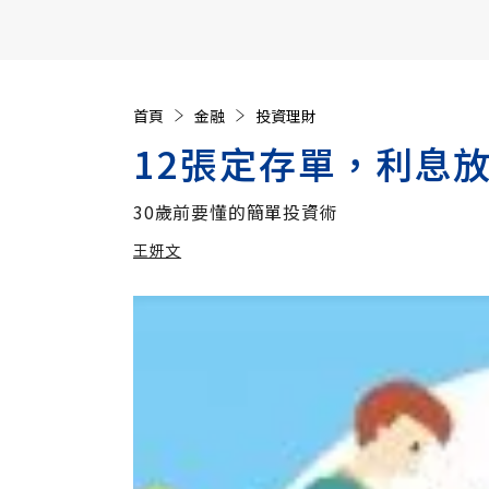
【遠見40週年慶】訂《遠見》贈實用家電3選1+暢銷好
首頁
金融
投資理財
12張定存單，利息放
30歲前要懂的簡單投資術
王妍文
加入追蹤
王妍文