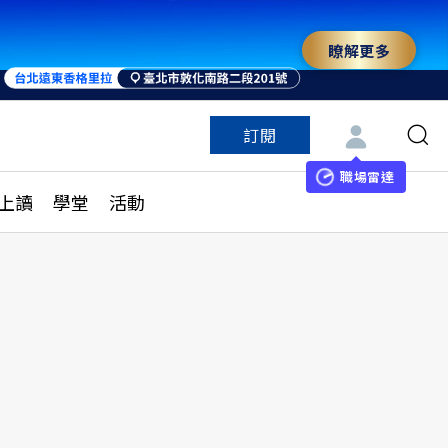
瞭解更多
訂閱
特色頻道
訂閱
見線上讀
ESG遠見
職場雷達
上讀
學堂
活動
多訂閱方案
城市學
刊購買
健康遠見
子報訂閱
華人精英論壇
享知識包
領導影響力學院