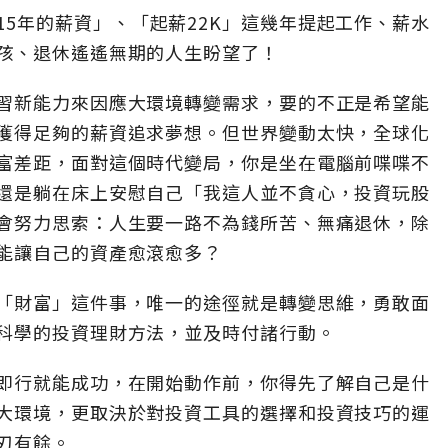
5年的薪資」、「起薪22K」這幾年提起工作、薪水
孩、退休遙遙無期的人生盼望了！
習新能力來因應大環境轉變需求，要的不正是希望能
獲得足夠的薪資追求夢想。但世界變動太快，全球化
富差距，面對這個時代變局，你是坐在電腦前喋喋不
還是躺在床上安慰自己「我這人並不貪心，投資玩股
會努力思索：人生要一路不為錢所苦、無痛退休，除
能讓自己的資產愈滾愈多？
「財富」這件事，唯一的途徑就是轉變思維，勇敢面
科學的投資理財方法，並及時付諸行動。
即行就能成功，在開始動作前，你得先了解自己是什
大環境，更取決於對投資工具的選擇和投資技巧的運
刃有餘。