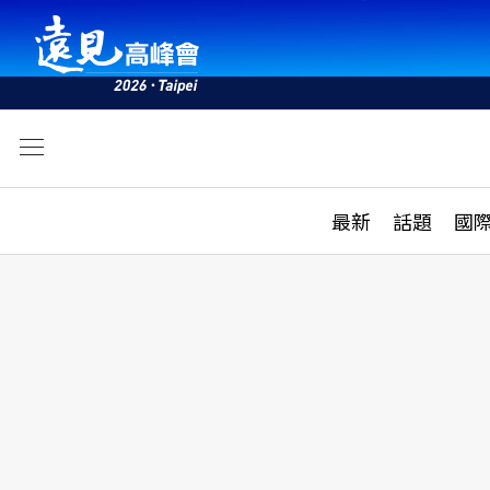
文
最新
最新
話題
國
雜誌目錄
活動
話題
AI
學堂
專題報導
科技
教育
遠見ON AIR
影音
合作