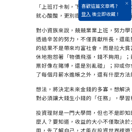
喜歡這篇文章嗎 ?
「上班打卡制，下班責任制」、「倒退1
登入
後立即收藏 !
就心酸酸，更別提買不起房、不敢生小
對小資族來說，兢兢業業上班，努力學
透過辛苦的努力，不僅貢獻所長，還能
的結果不是帶來均富社會，而是拉大貧
休地抱怨著「物價飛漲，錢不夠用」；
票好像在賭博，還是別亂碰」；抑或你
了每個月薪水進帳之外，還有什麼方法
想法，將決定未來金錢的多寡。想解決
對必須讓大錢生小錢的「任務」，學習
投資理財是一門大學問，但也不是即知
麼人？要知道，收益的大小不僅取決於
用，先了解自己，才能在投資世界裡遊