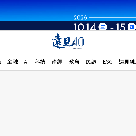
章
特輯
文章
大學升學、職涯攻略
遠
際
金融
AI
科技
產經
教育
民調
ESG
遠見線
國際
更
縣市施政調查全解析
金融
單
民調
產經
電
好享生活
獨
專欄