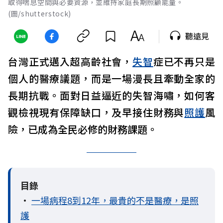
取得喘息空間與必要資源，並維持家庭長期照顧能量。
(圖/shutterstock)
聽遠見
台灣正式邁入超高齡社會，
失智
症已不再只是
個人的醫療議題，而是一場漫長且牽動全家的
長期抗戰。面對日益逼近的失智海嘯，如何客
觀檢視現有保障缺口，及早接住財務與
照護
風
險，已成為全民必修的財務課題。
目錄
•
一場病程8到12年，最貴的不是醫療，是照
護