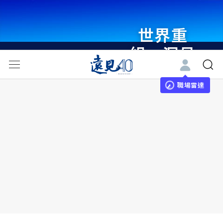
世界重
組・洞見
未來 與
世界領袖
職場雷達
同行