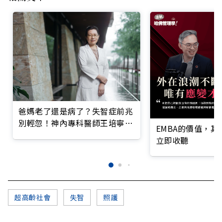
爸媽老了還是病了？失智症前兆
別輕忽！神內專科醫師王培寧呼
EMBA的價值，
籲把握大腦黃金期
立即收聽
超高齡社會
失智
照護