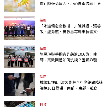
慣」降低免疫力，小心夏季流感上身
話題
「永遠懷念高教授！」陳其邁、張善
政、盧秀燕、黃敏惠等縣市長發文弔
唁高希均
話題
陳昱瑄聯手掮客詐慈濟10.6億！律
師、宗教團體如何洗錢？圖解詐騙關
係網
話題
城鎮韌性8月演習斷網？行動網路降速
演練10日登場，南部、東部、離島為
何不用？
科技