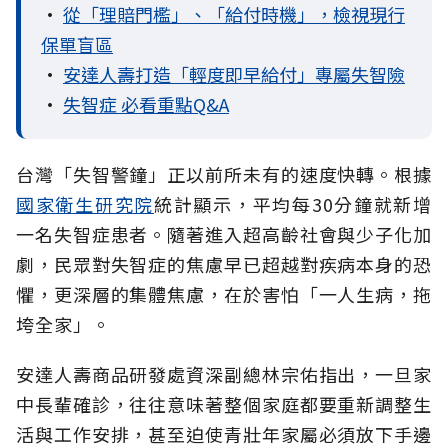
•
從「理賠門檻」、「給付時機」，檢視現行
保單盲區
•
安達人壽打造「輕度即早給付」專屬失智險
•
失智症 必看重點Q&A
台灣「失智警鐘」正以前所未有的速度快轉。根據
國家衛生研究院
統計顯示，平均每30分鐘就新增
一名失智症患者。隨著進入超高齡社會與少子化加
劇，民眾對失智症的焦慮早已超越對疾病本身的恐
懼，更深層的集體焦慮，在於害怕「一人生病，拖
垮全家」。
安達人壽商品研發處資深副總林宗佑指出，一旦家
中長輩確診，往往意味著整個家庭都要重新調整生
活與工作安排，甚至迫使青壯年家屬必須放下手邊