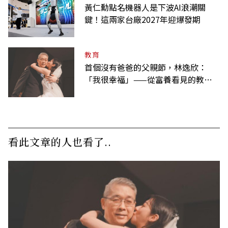
黃仁勳點名機器人是下波AI浪潮關
鍵！這兩家台廠2027年迎爆發期
教育
首個沒有爸爸的父親節，林逸欣：
「我很幸福」——從富養看見的教養
課
看此文章的人也看了..