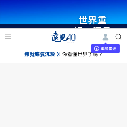
世界重
組・洞見
未來 與
世界領袖
職場雷達
練就底氣沉澱
你看懂世界了嗎？
同行