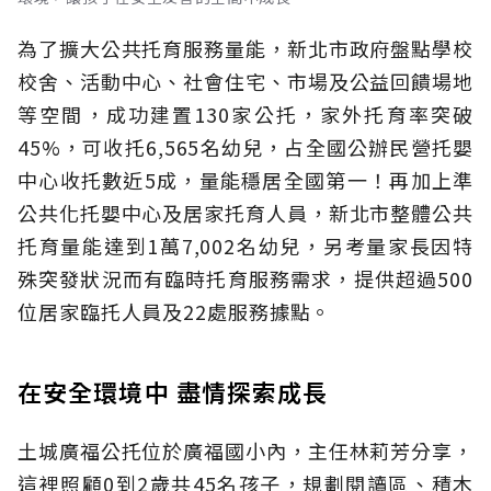
為了擴大公共托育服務量能，新北市政府盤點學校
校舍、活動中心、社會住宅、市場及公益回饋場地
等空間，成功建置130家公托，家外托育率突破
45%，可收托6,565名幼兒，占全國公辦民營托嬰
中心收托數近5成，量能穩居全國第一！再加上準
公共化托嬰中心及居家托育人員，新北市整體公共
托育量能達到1萬7,002名幼兒，另考量家長因特
殊突發狀況而有臨時托育服務需求，提供超過500
位居家臨托人員及22處服務據點。
在安全環境中 盡情探索成長
土城廣福公托位於廣福國小內，主任林莉芳分享，
這裡照顧0到2歲共45名孩子，規劃閱讀區、積木