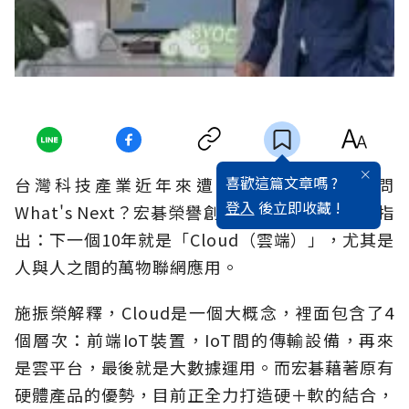
喜歡這篇文章嗎 ?
台灣科技產業近年來遭遇巨變，大家都在問
登入
後立即收藏 !
What's Next？宏碁榮譽創辦人施振榮斬釘截鐵指
出：下一個10年就是「Cloud（雲端）」，尤其是
人與人之間的萬物聯網應用。
施振榮解釋，Cloud是一個大概念，裡面包含了4
個層次：前端IoT裝置，IoT間的傳輸設備，再來
是雲平台，最後就是大數據運用。而宏碁藉著原有
硬體產品的優勢，目前正全力打造硬＋軟的結合，