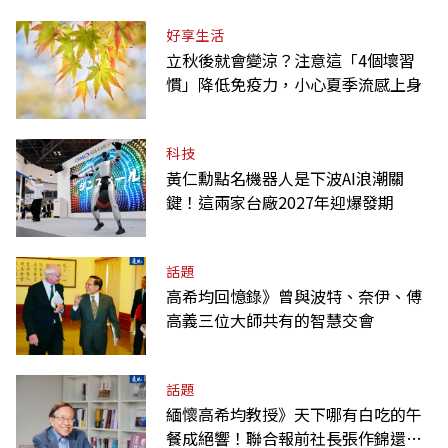
好享生活
立秋後就會變涼？注意這「4個壞習
慣」降低免疫力，小心夏季流感上身
科技
黃仁勳點名機器人是下波AI浪潮關
鍵！這兩家台廠2027年迎爆發期
話題
高希均回憶錄》曾與波特、奈伊、傅
高義三位大師共有的智慧交會
話題
緬懷高希均教授》天下哪有白吃的午
餐成絕響！聯合報前社長張作錦還原