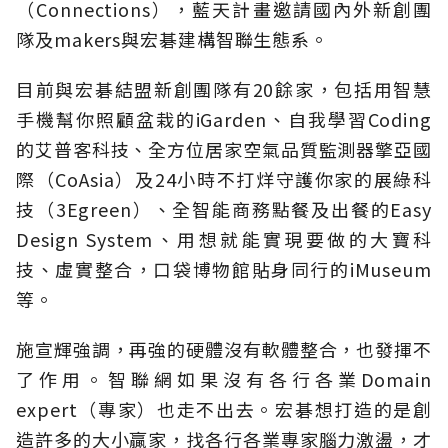
（Connections），藍天計畫邀請國內外新創團
隊及makers與宏碁建構智聯生態系。
目前與宏碁結盟新創團隊有20餘家，包括用智慧
手機幫你照顧盆栽的iGarden、自我學習Coding
的艾普客科技、全方位居家空氣品質監測器擎亞國
際（CoAsia）及24小時不打烊守護你家的展綠科
技（3Egreen）、全智能商務點餐及出餐的Easy
Design System、用想就能實現要做的大寶科
技、虛實整合，口袋博物館貼身同行的iMuseum
等。
施宣輝強調，再強的硬體沒有軟體整合，也發揮不
了作用。智聯網如果沒有各行各業Domain
expert（專家）也走不出去。宏碁想打造的是創
造許多的大小贏家，找各行各業專家腦力激盪，才