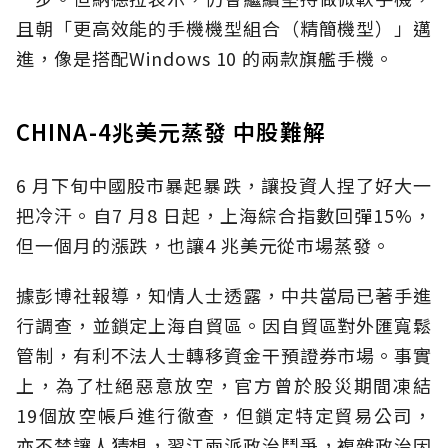
且朝「更高效能的手機機型組合（精簡機型）」邁
進，像是搭配Windows 10 的兩款旗艦手機。
CHINA-4兆美元蒸發 中股難解
6 月下旬中國股市暴起暴跌，讓投資人捏了好大一
把冷汗。自7 月8 日起，上海綜合指數回彈15%，
但一個月的漲跌，也讓4 兆美元從市場蒸發。
據彭博社報導，知情人士透露，中共當局已著手進
行調查，並鎖定上海自貿區。因自貿區對外匯寬鬆
管制，有利不法人士轉移資金干預證券市場。事實
上，為了杜絕惡意放空，官方曾於股災期間凍結
19個放空帳戶進行徹查，但鎖定特定貿易公司，
亦不禁讓人猜想，習江兩派政治鬥爭，複雜政治因