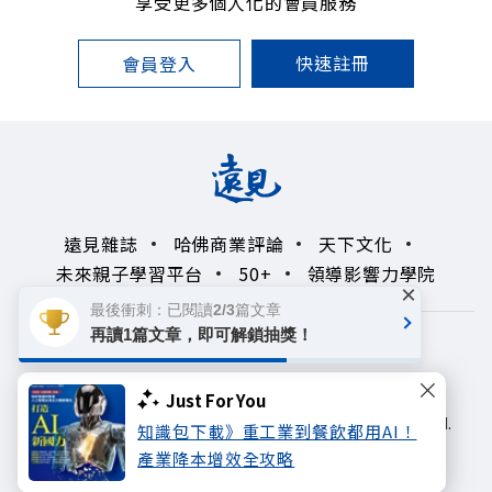
享受更多個人化的會員服務
快速註冊
會員登入
遠見雜誌
哈佛商業評論
天下文化
未來親子學習平台
50+
領導影響力學院
×
最後衝刺：已閱讀2/3篇文章
再讀1篇文章，即可解鎖抽獎！
著作權聲明
隱私權政策
Copyright© 1999~2026
Just For You
遠見天下文化出版股份有限公司. All rights reserved.
知識包下載》重工業到餐飲都用AI！
產業降本增效全攻略