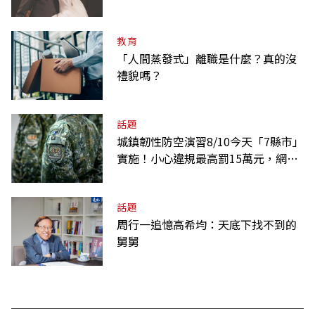
課
教育
「人間蒸發式」離職是什麼？真的沒
禮貌嗎？
話題
城鎮韌性防空演習8/10今天「7縣市」
實施！小心違規最高罰15萬元，網路
降速時間一覽
話題
周行一追憶高希均：天底下找不到的
舅舅