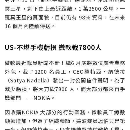
冥王星，創下史上最近距離，1 萬2500 公里，一
窺冥王星的真面貌，目前仍有 98% 資料，在未來
16 個月內陸續傳送。
US-不堪手機虧損 微軟裁7800人
微軟最近裁員新聞不斷！繼6 月底將數位廣告業務
外包，裁了1200 名員工，CEO薩特亞·納德拉
（Satya Nadella）發出一封公開信件聲明，為了
減少虧損，將大刀砍7800 人，而大部分都來自手
機部門── NOKIA。
因收購NOKIA 大部分的行動業務，微軟員工總數
顯著增加，但為了組織精簡，這波裁員恐怕只是第
一步。但納德拉表示，仍會繼續堅持做微軟手機，