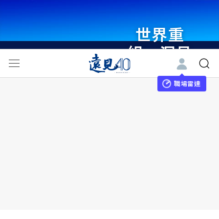
世界重
組・洞見
未來 與
世界領袖
職場雷達
同行