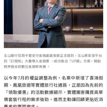
玉山銀行信用卡暨支付金融處處長張正志提到，玉山將影音平台
的「訂閱制」大膽導入金融業 ，成功推出「UP選」方案，開創
跨界融合的數位金融新商模 。
以今年7月的權益調整為例，名單中新增了喜鴻假
期、鳳凰旅遊等實體旅行社通路，正是因為先前的
「領取優惠」的活動數據顯示，實體團客購買高單
價套裝行程的需求強勁，進而主動讓回饋更貼近消
費者的實際需求。