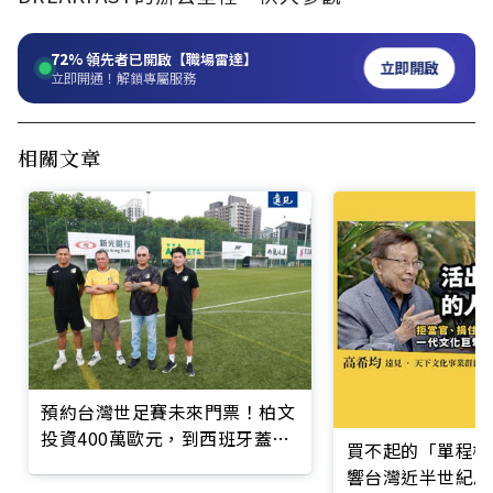
72%
領先者已開啟【職場雷達】
立即開啟
立即開通！解鎖專屬服務
相關文章
預約台灣世足賽未來門票！柏文
投資400萬歐元，到西班牙蓋足
買不起的「單程機
球場
響台灣近半世紀思