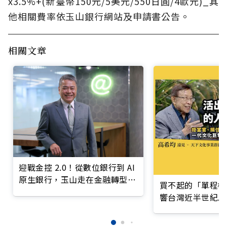
x3.5%+(新臺幣150元/5美元/550日圓/4歐元)_其
他相關費率依玉山銀行網站及申請書公告。
相關文章
迎戰金控 2.0！從數位銀行到 AI
原生銀行，玉山走在金融轉型最
買不起的「單程機
前線
響台灣近半世紀思