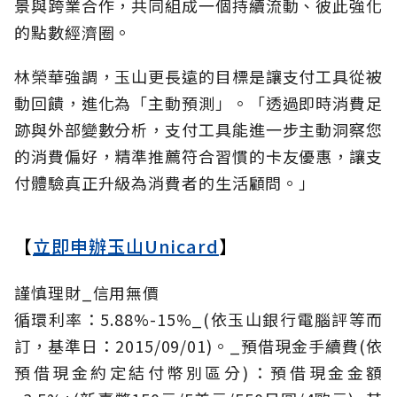
景與跨業合作，共同組成一個持續流動、彼此強化
的點數經濟圈。
林榮華強調，玉山更長遠的目標是讓支付工具從被
動回饋，進化為「主動預測」。「透過即時消費足
跡與外部變數分析，支付工具能進一步主動洞察您
的消費偏好，精準推薦符合習慣的卡友優惠，讓支
付體驗真正升級為消費者的生活顧問。」
【
立即申辦玉山Unicard
】
謹慎理財_信用無價
循環利率：5.88%-15%_(依玉山銀行電腦評等而
訂，基準日：2015/09/01)。_預借現金手續費(依
預借現金約定結付幣別區分)：預借現金金額