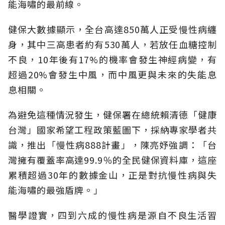
能海嘯的最前線。
健保大數據顯示，全台高達850萬人正受慢性病纏
身，其中三高患者約有530萬人，若放任血糖控制
不良，10年後有17%的機率會發生神經病變，有
超過20%會發生中風，而中風更與未來的失能息
息相關。
為避免這種情況發生，健保署在總統賴清德「健康
台灣」國家希望工程政策藍圖下，採納專家學者共
識，推出「慢性病888計畫」，陳亮妤強調：「台
灣擁有覆蓋率高達99.9％的全民健保資料庫，這座
累積超過30年的數據金山，正是對抗慢性病與失
能海嘯的最強盾牌。」
醫學證實，四到六成的慢性病是源自不良生活習