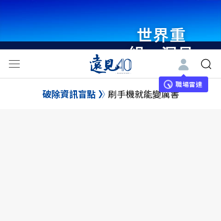
世界重
組・洞見
未來 與
世界領袖
職場雷達
破除資訊盲點
刷手機就能變厲害
同行