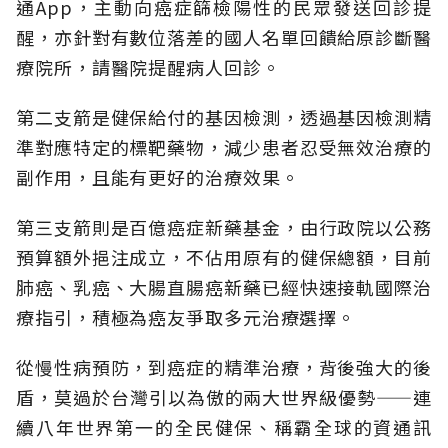
通App，主動向癌症篩檢陽性的民眾發送回診提
醒，亦針對有數位落差的國人名單回饋給原診斷醫
療院所，請醫院提醒病人回診。
第二支箭是健保給付的基因檢測，透過基因檢測精
準對應特定的標靶藥物，減少患者忍受無效治療的
副作用，且能有更好的治療效果。
第三支箭則是百億癌症新藥基金，由行政院以公務
預算額外挹注成立，不佔用原有的健保總額，目前
肺癌、乳癌、大腸直腸癌新藥已經快速接軌國際治
療指引，積極為癌友爭取多元治療選擇。
從慢性病預防，到癌症的精準治療，背後強大的後
盾，莫過於台灣引以為傲的兩大世界級優勢——連
續八年世界第一的全民健保、稱霸全球的資通訊