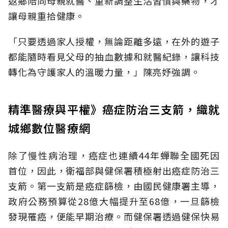
返鄉陪同母親就醫、重新調整生活習慣與藥物，才
讓母親重拾健康。
「只要透過家人授權，無論距離多遠，在外的遊子
都能隨時看見父母的抽血數據和就醫紀錄，讓科技
轉化為守護家人的溫暖力量，」陳亮妤強調。
精準醫療與平權》癌症防治三支箭，織就
城鄉數位醫療網
除了慢性病治理，癌症也連續44年蟬聯全國死因
首位，因此，衛福部與健保署積極射出癌症防治三
支箭。第一支箭是癌症篩檢，由國民健康署主導，
政府公務預算從28億大幅提升至68億，一旦篩檢
發現罹癌，便能早期治療。而健保署透過健保快易