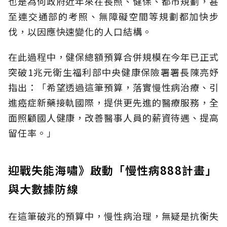
也是為何政府近年來在長照、健保、都市規劃，甚
至連交通部的考照、無障礙空間等規劃都加快步
伐，以因應快速變化的人口結構。
在此過程中，健保總額預算合併規模在今年已正式
突破1兆元衛生福利部中央健康保險署署長陳亮妤
指出：「希望透過這筆預算，落實慢性病治療、引
進癌症新藥接軌國際，提供更先進的醫療服務，全
面照顧國人健康，改善醫事人員的薪資待遇、提高
留任率。」
迎戰失能海嘯》啟動「慢性病888計畫」
與大數據防線
在這筆破兆的預算中，慢性病治理，無疑是抗衡失