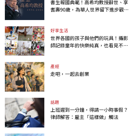
書生報國典範！高希均教授辭世、享
耆壽90歲，為華人世界留下進步觀念
的精神遺產
好享生活
世界各國的孩子與他們的玩具！攝影
師記錄童年的快樂純真，也看見不同
背景與文化
產經
走吧，一起去創業
話題
上班遲到一分鐘，得請一小時事假？
律師解答：雇主「這樣做」觸法