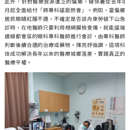
此外，針對醫療資源匱乏的偏鄉，健保署從去年8
月起全面給付「跨專科遠距照會」。例如，當偏鄉
居民眼睛紅腫不適，不確定是否該舟車勞頓下山急
診時，在地醫師只要利用視網膜檢查儀，就能遠端
連線都會區的眼科專科醫師進行會診，由專科醫師
判斷後續合適的治療或藥物。陳亮妤強調，這項科
技成功解決長年以來的醫療城鄉落差，實踐真正的
醫療平權。