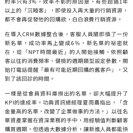
約率只有3%，效率不彰的原因是，有些超過1年
以上的「沉睡客」，即使投入再大量的行銷資源，
都不會再促發他的回購欲，白白浪費行銷資源。
在導入CRM數據整合後，客服人員隨即換了一份
新名單，成功率馬上變成6％，新名單的祕密就
在，從「NPT時間最近」的人開始接觸，依照顧
客以往的消費頻率、健檢的週期類型設定參數，開
始打電話提醒「最有可能近期回購的舊客戶」，又
到了該回診的時間。
一樣是從會員資料庫撈出的名單，卻大幅提升了
KPI的達成率。功典資訊總經理夏雨農指出，「含
金量高的名單，改變了企業做事的方法。」以往名
單資產掌握在資深業務的手中，用經驗值判斷顧客
購買週期，但透過大數據分析，讓新進人員都能快