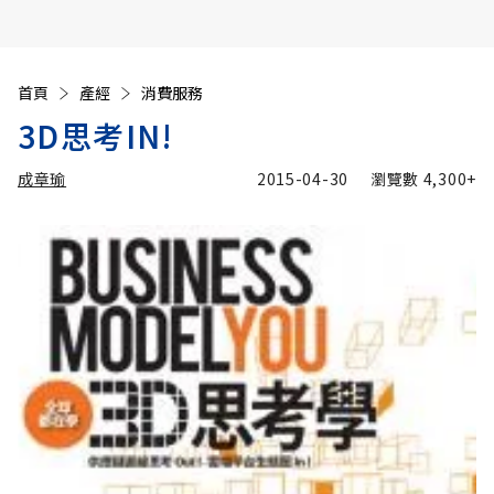
首頁
產經
消費服務
3D思考IN!
成章瑜
2015-04-30
瀏覽數
4,300+