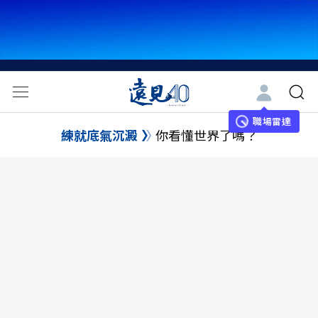
職場雷達
練就底氣沉澱
你看懂世界了嗎？