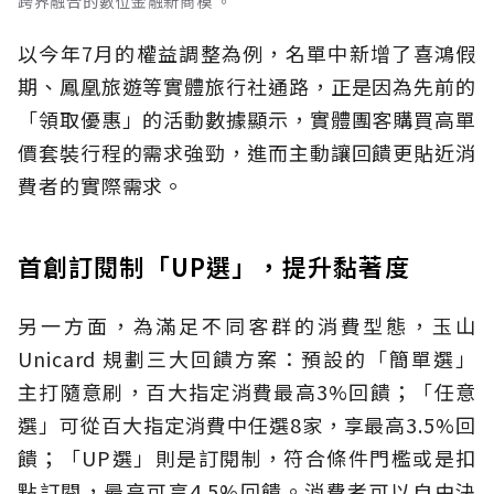
跨界融合的數位金融新商模 。
以今年7月的權益調整為例，名單中新增了喜鴻假
期、鳳凰旅遊等實體旅行社通路，正是因為先前的
「領取優惠」的活動數據顯示，實體團客購買高單
價套裝行程的需求強勁，進而主動讓回饋更貼近消
費者的實際需求。
首創訂閱制「UP選」，提升黏著度
另一方面，為滿足不同客群的消費型態，玉山
Unicard 規劃三大回饋方案：預設的「簡單選」
主打隨意刷，百大指定消費最高3%回饋；「任意
選」可從百大指定消費中任選8家，享最高3.5%回
饋；「UP選」則是訂閱制，符合條件門檻或是扣
點訂閱，最高可享4.5%回饋。消費者可以自由決