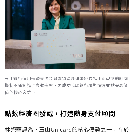
玉山銀行信用卡暨支付金融處資深經理張家菱指出新型態的訂閱
機制不僅創造了高動卡率，更成功協助銀行精準篩選並黏著高價
值的核心客群 。
點數經濟圈發威，打造隨身支付顧問
林榮華認為，玉山Unicard的核心優勢之一，在於