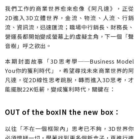
我們工作的商業世界愈來愈像《阿凡達》，正從
2D進入3D立體世界，金流、物流、人流、行銷
流、資訊流，迅速匯流；職場中行銷長、財務長、
營運長都開始變成螢幕上的虛擬主角，下一個「聲
音樹」呼之欲出。
本期封面故事「3D思考學──Business Model
You你的獲利時代」，希望尋找未來商業世界的阿
凡達，從2D線性思考跳脫，轉而進入3D思考，才
能擺脫22K低薪，變成獲利時代，關鍵在：
OUT of the boxIN the new box：
以往「不在一個框架內」思考已不夠，3D世界你
必須懷疑一切，學著找到更多個新盒子，再進行連