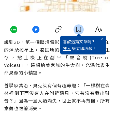
喜歡這篇文章嗎 ?
說到3D，第一個聯想電影《阿凡達》。在2154年
登入
後立即收藏 !
的潘朵拉星上，殖民地的擴張威脅到納美人的生
存，挖土機正在剷平「聲音樹(Tree of
Voices)」，這棵納美家族的生命樹，充滿代表生
命泉源的小精靈。
哲學家喬治．貝克萊有個有趣命題：「一棵樹在森
林裡倒下而沒有人在附近聽見，它有沒有發出聲
音？」因為一旦人類消失，世上就不再有樹，所有
意義也跟著消失。