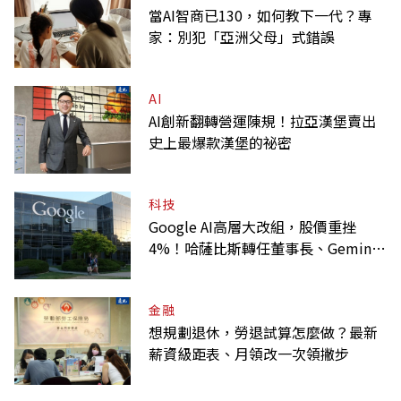
當AI智商已130，如何教下一代？專
家：別犯「亞洲父母」式錯誤
AI
AI創新翻轉營運陳規！拉亞漢堡賣出
史上最爆款漢堡的祕密
科技
Google AI高層大改組，股價重挫
4%！哈薩比斯轉任董事長、Gemini
大將離職
金融
想規劃退休，勞退試算怎麼做？最新
薪資級距表、月領改一次領撇步