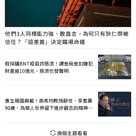
他們3人同樣能力強、敢直言，為何只有狄仁傑被
信任？「這差異」決定職場命運
假採購BNT疫苗詐慈濟！調查局查扣嫌犯
財產逾10億元，慈濟也發聲明
書生報國典範！高希均教授辭世、享耆壽
90歲，為華人世界留下進步觀念的精神遺
產
換個主題看看