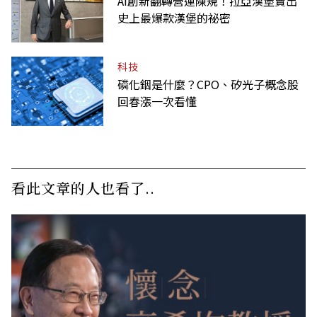
AI創新翻轉營運陳規！拉亞漢堡賣出
史上最爆款漢堡的祕密
科技
磷化銦是什麼？CPO、矽光子概念股
回春漲一次看懂
看此文章的人也看了..