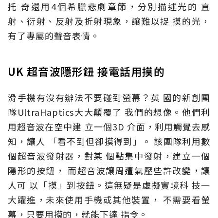
托 奇還用4個希臘悲劇章節，分別描述光的 直
射、衍射、反射及折射現象，讓難以捉 摸的光，
有了專屬的聲音表情。
UK 超音波隱形鈕 接電話用摸的
滑手機有沒有辦法不要碰到螢幕？英 國的新創團
隊UltraHaptics大大顛覆了 我們的想像。他們利
用超音波在空中建 立一個3D 介面，利用觸覺去感
知，讓人 「看不到但卻摸得到」。 該團隊利用數
個超音波發射器，對某 個點集中發射，建立一個
隱形的按鈕， 而超音波讓周遭氣壓些許改變，讓
人可 以「摸」到按鈕。這無疑是虛擬實境科 技一
大躍進，未來使用手機或其他裝置， 不需要看螢
幕，只要用摸的，就能下達 指令。