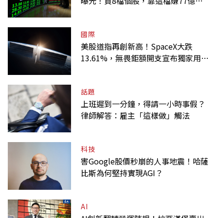
曝光！買8檔個股，靠這檔賺77億最
多
國際
美股道指再創新高！SpaceX大跌
13.61%，無畏鉅額開支宣布獨家用輝
達
話題
上班遲到一分鐘，得請一小時事假？
律師解答：雇主「這樣做」觸法
科技
害Google股價秒崩的人事地震！哈薩
比斯為何堅持實現AGI？
AI