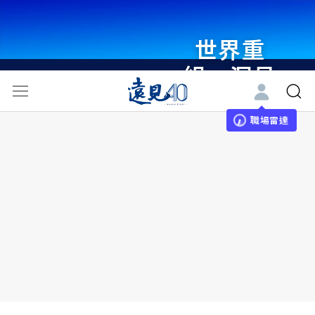
世界重
組・洞見
未來 與
世界領袖
職場雷達
同行