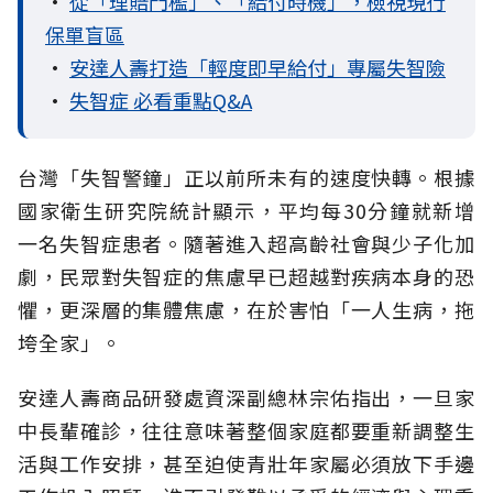
•
從「理賠門檻」、「給付時機」，檢視現行
保單盲區
•
安達人壽打造「輕度即早給付」專屬失智險
•
失智症 必看重點Q&A
台灣「失智警鐘」正以前所未有的速度快轉。根據
國家衛生研究院統計顯示，平均每30分鐘就新增
一名失智症患者。隨著進入超高齡社會與少子化加
劇，民眾對失智症的焦慮早已超越對疾病本身的恐
懼，更深層的集體焦慮，在於害怕「一人生病，拖
垮全家」。
安達人壽商品研發處資深副總林宗佑指出，一旦家
中長輩確診，往往意味著整個家庭都要重新調整生
活與工作安排，甚至迫使青壯年家屬必須放下手邊