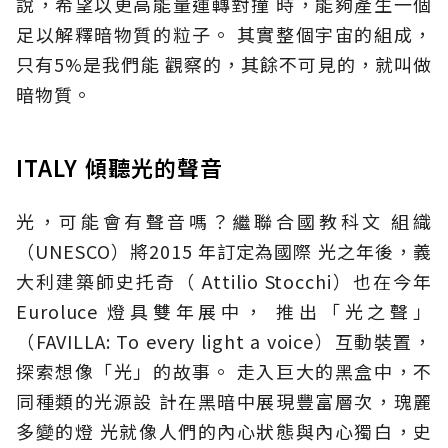
說，希望以更高能量運轉對撞 時，能夠產生一個
足以解釋暗物質的粒子。 其實整個宇宙的組成，
只有5%是我們能 觀察的，其餘不可見的，就叫做
暗物質。
ITALY 傾聽光的聲音
光，可能會有聲音嗎？繼聯合國教科文 組織
（UNESCO）將2015 年訂定為國際 光之年後，義
大利建築師史托奇（ Attilio Stocchi）也在今年
Euroluce 燈具雙年展中， 推出「光之聲」
（FAVILLA: To every light a voice）互動裝置，
探索想像「光」的故事。 走入巨大的黑盒中，不
同種類的光源設 計在黑暗中展現豐富層次，瑰麗
多變的燈 光就像人們的內心狀態與內心獨白，史