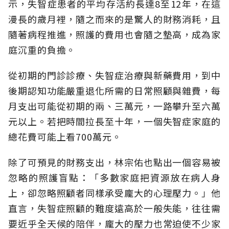
示，失智症患者的平均存活約長達8至12年，在這
漫長的歲月裡，隨之而來的是驚人的財務消耗，且
隨著病程推進，照護的費用也會隨之墊高，成為家
庭沉重的負擔。
從初期的門診診療、失智症治療與新藥費用，到中
後期認知功能嚴重退化所需的日常照顧與雜費，每
月支出可能從初期的兩、三萬元，一路攀升至六萬
元以上。若把時間拉長至十年，一個失智症家庭的
總花費可能上看700萬元。
除了可預見的財務支出，林宗佑也點出一個容易被
忽略的照護盲點：「多數家庭把資源放在病人身
上，卻忽略照顧者同樣承受龐大的心理壓力。」他
直言，失智症照顧的難度遠高於一般失能，往往需
要近乎全天候的陪伴，龐大的壓力也常迫使不少家