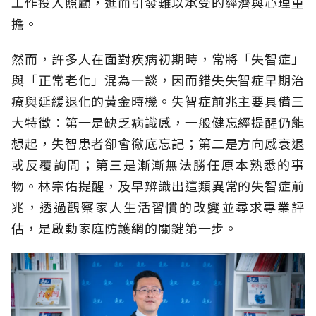
工作投入照顧，進而引發難以承受的經濟與心理重
擔。
然而，許多人在面對疾病初期時，常將「失智症」
與「正常老化」混為一談，因而錯失失智症早期治
療與延緩退化的黃金時機。失智症前兆主要具備三
大特徵：第一是缺乏病識感，一般健忘經提醒仍能
想起，失智患者卻會徹底忘記；第二是方向感衰退
或反覆詢問；第三是漸漸無法勝任原本熟悉的事
物。林宗佑提醒，及早辨識出這類異常的失智症前
兆，透過觀察家人生活習慣的改變並尋求專業評
估，是啟動家庭防護網的關鍵第一步。