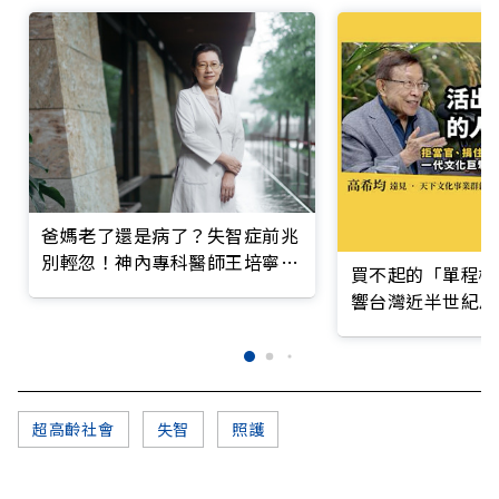
爸媽老了還是病了？失智症前兆
別輕忽！神內專科醫師王培寧呼
買不起的「單程機
籲把握大腦黃金期
響台灣近半世紀思
超高齡社會
失智
照護