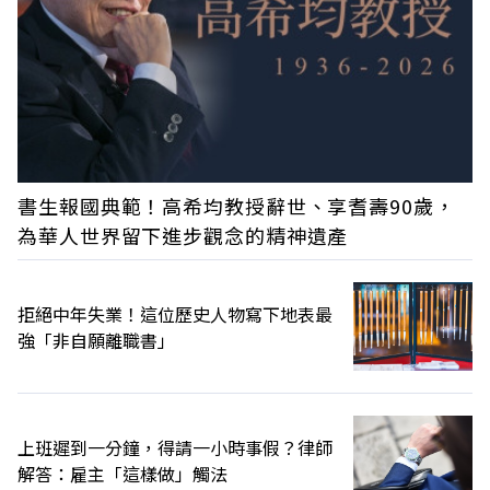
書生報國典範！高希均教授辭世、享耆壽90歲，
為華人世界留下進步觀念的精神遺產
拒絕中年失業！這位歷史人物寫下地表最
強「非自願離職書」
上班遲到一分鐘，得請一小時事假？律師
解答：雇主「這樣做」觸法