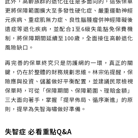
此外，高齡族群的退化往往是多面向的，這張保單
更將保障範圍擴大至多發性硬化症、嚴重運動神經
元疾病、重症肌無力症、良性腦腫瘤併神經障礙後
遺症等退化疾病，並配合1至6級失能豁免保費機
制，將保障期間延續至100歲，全面接住高齡退化
風險缺口。
再完善的保單終究只是防護網的一環，真正的關
鍵，仍在於整體的財務規劃思維。
林宗佑提醒，保
險應與投資、儲蓄做好平衡配置，並建議民眾檢視
保單時，可從「保障期間、保障範圍、理賠金額」
三大面向著手，掌握「提早佈局、循序漸進」的原
則，提早為失智海嘯做好準備。
失智症 必看重點Q&A