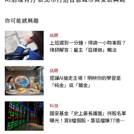
你可能感興趣
話題
上班遲到一分鐘，得請一小時事假？
律師解答：雇主「這樣做」觸法
話題
拒讓AI搶走主場！明辨你的學習是
「純金」或「鍍金」
科技
國安基金「史上最長護盤」持股名單
曝光！買8檔個股，靠這檔賺77億最
多