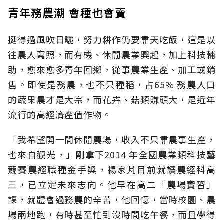
青年務農潮 會種也會賣
挺得過風吹日曬，努力耕作仍要靠天吃飯，這是以
往農人寫照，而有機、休閒農業興起，加上科技輔
助，愈來愈多青年回鄉，從事農業生產、加工或銷
售。即使是務農，也不只種稻，占65% 務農人口
的蔬果農才是大宗，而花卉、菇類賺頭大，是近年
流行的高經濟產值作物。
「我希望開一間休閒農場，收入不只靠農事生產，
也來自觀光，」剛拿下2014 年全國農業類科技藝
競賽農經職種金手獎，楊家芃目前就讀農經科高
三，已立定未來志向。他早在高二「農場實習」
課，就體會過務農的辛苦，他回憶，當時校園、農
場兩地跑，有時甚至忙到沒時間吃午餐，而且學得