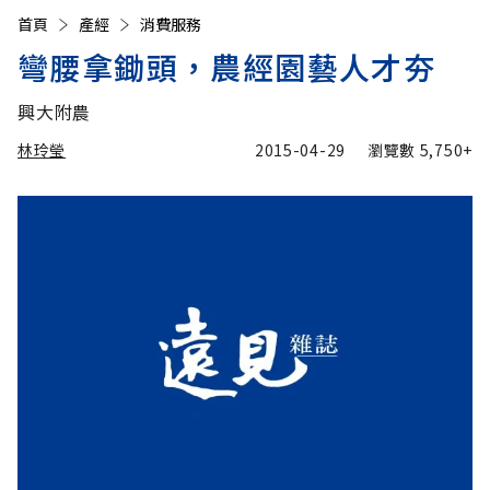
首頁
產經
消費服務
彎腰拿鋤頭，農經園藝人才夯
興大附農
林玲瑩
2015-04-29
瀏覽數
5,750+