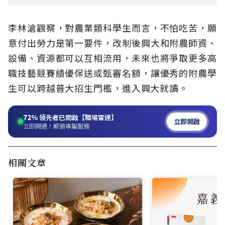
李林滄觀察，對農業類科學生而言，不怕吃苦，願
意付出勞力是第一要件，改制後興大和附農師資、
設備、資源都可以互相流用，未來也將爭取更多高
職技藝競賽績優保送或甄審名額，讓優秀的附農學
生可以跨越普大招生門檻，進入興大就讀。
72%
領先者已開啟【職場雷達】
立即開啟
立即開通！解鎖專屬服務
相關文章