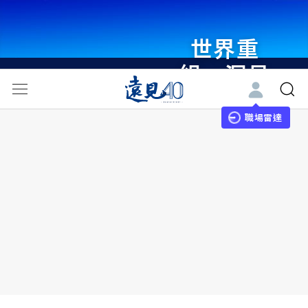
世界重
組・洞見
未來 與
世界領袖
職場雷達
同行