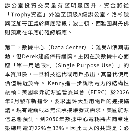
辦公室投資交易量有望明显回升，資金將從
「Trophy資產」外溢至頂級A級辦公室。洛杉磯
與芝加哥正處於築底階段；波士頓、西雅圖與丹佛
則預期在年底前確認觸底。
第二，數據中心（Data Center）：雖受AI浪潮驅
動，但Derek建議保持謹慎。主因在於數據中心面
臨「單一用途限制（Single Purpose Use）」的
本質風險，一旦科技迭代或用戶撤出，其替代使用
價值幾近於零。 Kenny進一步說明電力的結構性
瓶頸：美國聯邦能源監管委員會（FERC）於2026
年6月發布新指令，要求重評大型用電戶的連接協
議。現有電網根本無法承接爆發式需求，美國能源
信息署預測，到2050年數據中心電耗將占商業建
築總用電的22%至33%。因此兩人的共識是：必