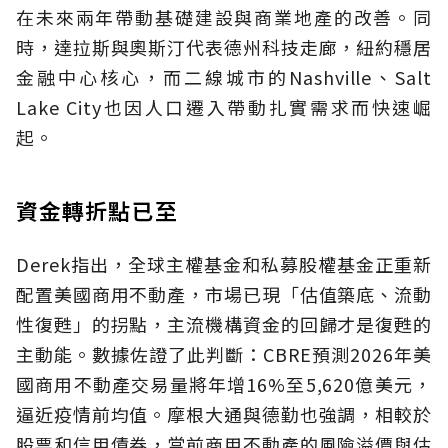
在未來兩年帶動基礎建設與商業地產的改善。同
時，達拉斯與奧斯汀代表德州科技走廊，紐約穩居
金融中心核心，而二線城市的Nashville、Salt
Lake City也因人口遷入帶動扎實需求而快速崛
起。
資金轉折點已至
Derek指出，全球主權基金和私募股權基金正重新
配置美國商用不動產，市場已現「估值築底、流動
性復甦」的拐點，主流機構資金的回歸才是復甦的
主動能。數據佐證了此判斷：CBRE預測2026年美
國商用不動產交易量將年增16%至5,620億美元，
逼近疫情前均值。摩根大通與德勤也強調，相較於
股票和信用債券，當前商用不動產的風險溢價與估