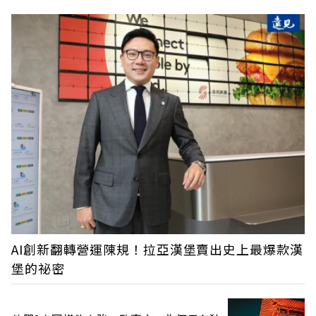
AI創新翻轉營運陳規！拉亞漢堡賣出史上最爆款漢
堡的祕密