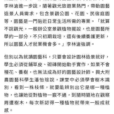
李林滄進一步說，隨著觀光旅遊業熱門，帶動園藝
造景人員需求，包含景觀公園、花園、民宿庭園
等，園藝是一門貼近日常生活所需的專業。「就算
不說觀光，一般辦公室景觀植物擺設，也是園藝所
學的一部分，不只初期栽培，還有後續養護更新，
所以園藝人才就業機會多。」李林滄強調。
但別以為就讀園藝科，只要會設計園林造景就好，
學生必須從鋪草皮、砌磚開始動手實作，如果不會
種花、養樹，也無法成為好的園藝設計師。興大附
農園藝科學生潘怡瑄說，課堂中必須學會樹木識
別，看到一株枝條，就要能辨別出它是哪一種植
物，也讓她從對植物一竅不通，到隨時隨地在觀察
周遭樹木，每次新認得一種植物就帶來一股成就
感。