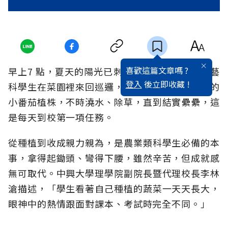
喜歡這篇文章嗎 ?
早上7 點，夏天的陽光已刺眼奪目，興大附農園藝
登入
後立即收藏 !
科學生在菜園裡來回巡邏，悉心檢查他們剛種下的
小番茄植株，不時澆水、除草，直到結實纍纍，這
是每天到校第一項任務。
從種植到收成親力親為，是農業類科學生必備的本
事，拿得起鋤頭、彎得下腰，雖然辛苦，但成就感
無可取代。中興大學理學院副院長暨代理校長李林
滄描述，「學生看著自己種植的蔬菜一天天長大，
眼神中的熱情跟面對課本、考試時完全不同。」