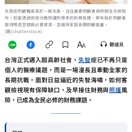
失智症照顧難度高於一般失能，往往需要照顧者長時間全天候陪
伴。若能透過保險分擔照護所帶來的財務負擔，將有助於照顧者
取得喘息空間與必要資源，並維持家庭長期照顧能量。
(圖/shutterstock)
聽遠見
台灣正式邁入超高齡社會，
失智
症已不再只是
個人的醫療議題，而是一場漫長且牽動全家的
長期抗戰。面對日益逼近的失智海嘯，如何客
觀檢視現有保障缺口，及早接住財務與
照護
風
險，已成為全民必修的財務課題。