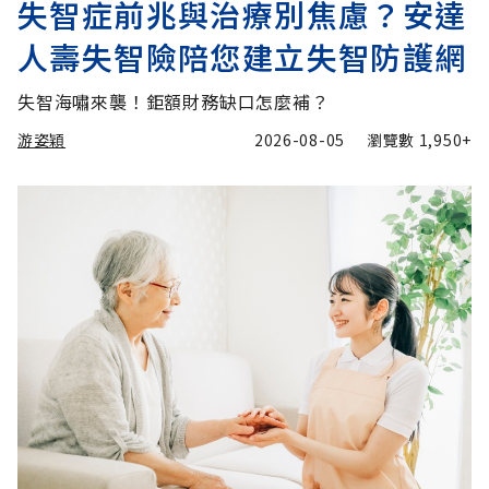
失智症前兆與治療別焦慮？安達
人壽失智險陪您建立失智防護網
失智海嘯來襲！鉅額財務缺口怎麼補？
游姿穎
2026-08-05
瀏覽數
1,950+