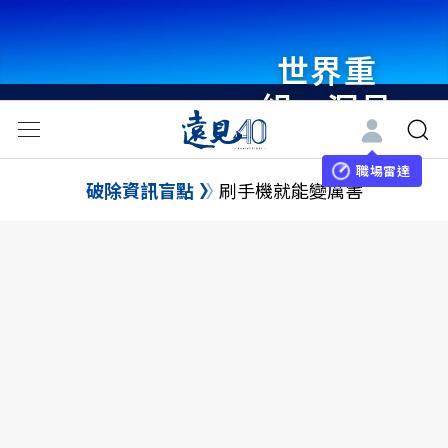
世界重
組・洞見
未來 與
世界領袖
職場雷達
破除資訊盲點
刷手機就能變厲害
同行