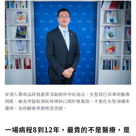
安達人壽商品研發處資深副總林宗佑指出，失智症已非單純醫療
問題，需及早盤點現有保障缺口與財務風險，才能在失智海嘯來
襲時，為照顧者爭取喘息空間。
一場病程8到12年，最貴的不是醫療，是