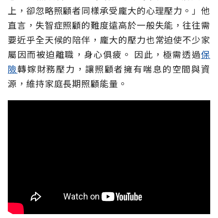
上，卻忽略照顧者同樣承受龐大的心理壓力。」他
直言，失智症照顧的難度遠高於一般失能，往往需
要近乎全天候的陪伴，龐大的壓力也常迫使不少家
屬因而被迫離職，身心俱疲。
因此，極需透過
保
險
轉嫁財務壓力，讓照顧者擁有喘息的空間與資
源，維持家庭長期照顧能量。