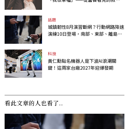
課
話題
城鎮韌性8月演習斷網？行動網路降速
演練10日登場，南部、東部、離島為
何不用？
科技
黃仁勳點名機器人是下波AI浪潮關
鍵！這兩家台廠2027年迎爆發期
看此文章的人也看了..