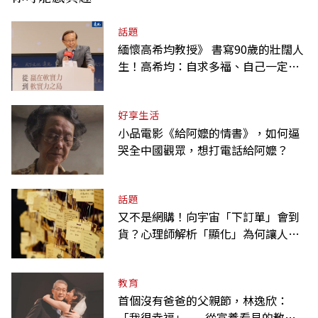
話題
緬懷高希均教授》 書寫90歲的壯闊人
生！高希均：自求多福、自己一定要
爭氣
好享生活
小品電影《給阿嬤的情書》，如何逼
哭全中國觀眾，想打電話給阿嬤？
話題
又不是網購！向宇宙「下訂單」會到
貨？心理師解析「顯化」為何讓人無
法自拔
教育
首個沒有爸爸的父親節，林逸欣：
「我很幸福」——從富養看見的教養