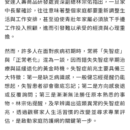
安達人壽商品研發處資深副總林宗佑指出，一旦家
中長輩確診，往往意味著整個家庭都要重新調整生
活與工作安排，甚至迫使青壯年家屬必須放下手邊
工作投入照顧，進而引發難以承受的經濟與心理重
擔。
然而，許多人在面對疾病初期時，常將「失智症」
與「正常老化」混為一談，因而錯失失智症早期治
療與延緩退化的黃金時機。失智症前兆主要具備三
大特徵：第一是缺乏病識感，一般健忘經提醒仍能
想起，失智患者卻會徹底忘記；第二是方向感衰退
或反覆詢問；第三是漸漸無法勝任原本熟悉的事
物。林宗佑提醒，及早辨識出這類異常的失智症前
兆，透過觀察家人生活習慣的改變並尋求專業評
估，是啟動家庭防護網的關鍵第一步。