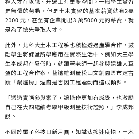
程人才在求職、升遷上有更多空間。一般學生實習
是無償的勞動，但是土木實習的基本薪資就有2萬
2000 元，甚至有企業開出3 萬5000 元的薪資，就
是為了搶先爭取人才。
此外，北科大土木工程系也積極透過產學合作，鼓
勵學生將課堂所學應用在實際生活中。例如大三學
生李成邦在暑假時，就跟著老師一起參與遠雄大巨
蛋的工程合作案，替遠雄測量松山文創園區市定古
蹟「鍋爐房」煙囪是否因工程震動而造成傾斜。
「透過實際參與案子，讓操作更加有感覺，也激勵
自己在大四繼續考取甲級測量技術證照，」李成邦
說。
不同於電子科技日新月異，知識汰換速度快，土木