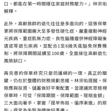
口，都能在第一時間穩住家庭財務壓力。」林宗佑
解釋。
此外，高齡族群的退化往往是多面向的，這張保單
更將保障範圍擴大至多發性硬化症、嚴重運動神經
元疾病、重症肌無力症、良性腦腫瘤併神經障礙後
遺症等退化疾病，並配合1至6級失能豁免保費機
制，將保障期間延續至100歲，全面接住高齡退化
風險缺口。
再完善的保單終究只是防護網的一環，真正的關
鍵，仍在於整體的財務規劃思維。
林宗佑提醒，保
險應與投資、儲蓄做好平衡配置，並建議民眾檢視
保單時，可從「保障期間、保障範圍、理賠金額」
三大面向著手，掌握「提早佈局、循序漸進」的原
則，提早為失智海嘯做好準備。