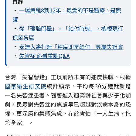
目錄
•
一場病程8到12年，最貴的不是醫療，是照
護
•
從「理賠門檻」、「給付時機」，檢視現行
保單盲區
•
安達人壽打造「輕度即早給付」專屬失智險
•
失智症 必看重點Q&A
台灣「失智警鐘」正以前所未有的速度快轉。根據
國家衛生研究院
統計顯示，平均每30分鐘就新增
一名失智症患者。隨著進入超高齡社會與少子化加
劇，民眾對失智症的焦慮早已超越對疾病本身的恐
懼，更深層的集體焦慮，在於害怕「一人生病，拖
垮全家」。