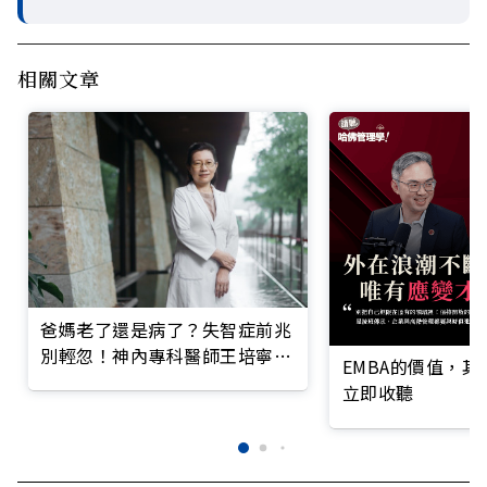
相關文章
爸媽老了還是病了？失智症前兆
別輕忽！神內專科醫師王培寧呼
EMBA的價值，
籲把握大腦黃金期
立即收聽