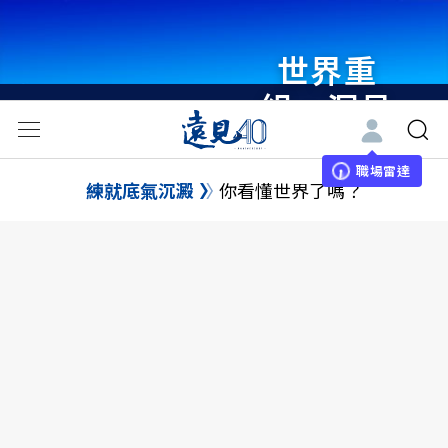
世界重
組・洞見
未來 與
世界領袖
職場雷達
練就底氣沉澱
你看懂世界了嗎？
同行