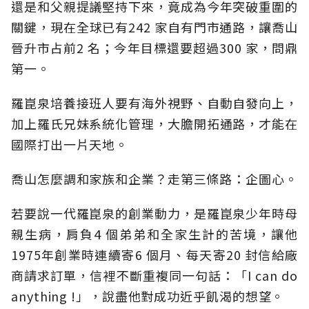
還是和父親提議堅持下來，竟成為今年突破重圍的
關鍵，現在全球已有242 家自有門市通路，讓喬山
晉升市占前2 名；今年目標還要超過300 家，問鼎
第一。
羅崑泉培養接班人要有海外視野、自動自發向上，
加上羅氏兄妹系統化管理，大膽開拓通路，才能在
國際打出一片天地。
喬山怎麼調和家族和企業？走第三條路：企圖心。
若要說一代羅崑泉的創業動力，是羅崑泉少年時母
親生病，肩負4 個弟弟和全家生計的苦境，讓他
1975年創業時連續寄6 個月、每天寄20 封信給廠
商請求訂單，信裡不斷重複同一句話：「I can do
anything !」，說盡他對成功近乎飢渴的想望。