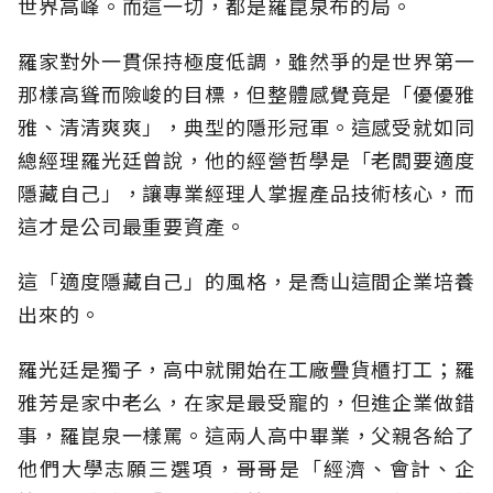
世界高峰。而這一切，都是羅崑泉布的局。
羅家對外一貫保持極度低調，雖然爭的是世界第一
那樣高聳而險峻的目標，但整體感覺竟是「優優雅
雅、清清爽爽」，典型的隱形冠軍。這感受就如同
總經理羅光廷曾說，他的經營哲學是「老闆要適度
隱藏自己」，讓專業經理人掌握產品技術核心，而
這才是公司最重要資產。
這「適度隱藏自己」的風格，是喬山這間企業培養
出來的。
羅光廷是獨子，高中就開始在工廠疊貨櫃打工；羅
雅芳是家中老么，在家是最受寵的，但進企業做錯
事，羅崑泉一樣罵。這兩人高中畢業，父親各給了
他們大學志願三選項，哥哥是「經濟、會計、企