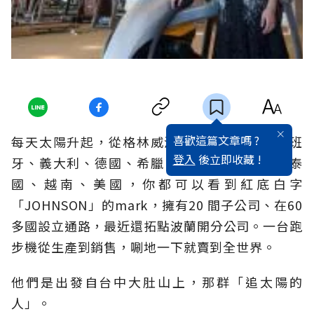
喜歡這篇文章嗎 ?
每天太陽升起，從格林威治線開始，英國、西班
登入
後立即收藏 !
牙、義大利、德國、希臘、中國、馬來西亞、泰
國、越南、美國，你都可以看到紅底白字
「JOHNSON」的mark，擁有20 間子公司、在60
多國設立通路，最近還拓點波蘭開分公司。一台跑
步機從生產到銷售，唰地一下就賣到全世界。
他們是出發自台中大肚山上，那群「追太陽的
人」。