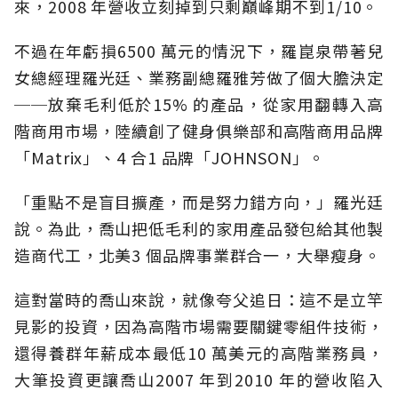
來，2008 年營收立刻掉到只剩巔峰期不到1/10。
不過在年虧損6500 萬元的情況下，羅崑泉帶著兒
女總經理羅光廷、業務副總羅雅芳做了個大膽決定
──放棄毛利低於15% 的產品，從家用翻轉入高
階商用市場，陸續創了健身俱樂部和高階商用品牌
「Matrix」、4 合1 品牌「JOHNSON」。
「重點不是盲目擴產，而是努力錯方向，」羅光廷
說。為此，喬山把低毛利的家用產品發包給其他製
造商代工，北美3 個品牌事業群合一，大舉瘦身。
這對當時的喬山來說，就像夸父追日：這不是立竿
見影的投資，因為高階市場需要關鍵零組件技術，
還得養群年薪成本最低10 萬美元的高階業務員，
大筆投資更讓喬山2007 年到2010 年的營收陷入