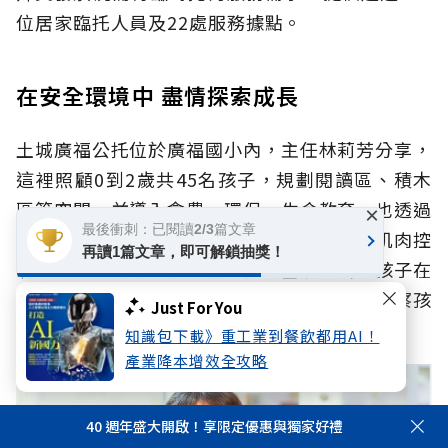
位居家臨托人員及22處服務據點。
在安全環境中 盡情探索成長
土城廣福公托位於廣福國小內，主任林莉芳分享，
這裡照顧0到2歲共45名孩子，規劃閱讀區、積木
區等空間，並導入食農、環保、生命教育，也透過
×
最後衝刺：已閱讀2/3篇文章
「投擲」等遊戲，訓練孩子的手眼協調、小肌肉控
再讀1篇文章，即可解鎖抽獎！
制，為未來的精細動作打下良好基礎，引導孩子在
安全的環境中盡情探索、快樂成長，也細心觀察孩
Just For You
子的發展，進行早療篩檢。
知識包下載》重工業到餐飲都用AI！
產業降本增效全攻略
40 週年盛大開啟！享限定優惠與獨家好禮