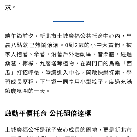
求。
端午節前夕，新北市土城廣福公共托育中心內，早
晨八點就已熱鬧滾滾。0到2歲的小中大寶們，被
家人抱著、牽著，沿著戶外活動區、音樂牆，經過
桑葚、檸檬、九層塔等植物，在與門口的烏龜「西
瓜」打招呼後，陸續進入中心，開啟快樂探索、學
習成長歷程，下午還一同享用小型粽子，度過充滿
節慶氛圍的一天。
啟動平價托育 公托翻倍達標
土城廣福公托是孩子安心成長的園地，更是新北市