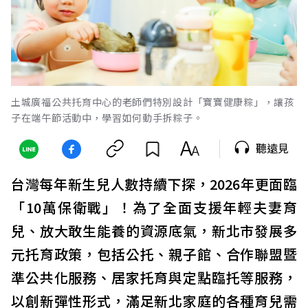
土城廣福公共托育中心的老師們特別設計「寶寶健康粽」，讓孩
子在端午節活動中，學習如何動手拆粽子。
聽遠見
台灣每年新生兒人數持續下探，2026年更面臨
「10萬保衛戰」！為了全面支援年輕夫妻育
兒、放大敢生能養的資源底氣，新北市發展多
元托育政策，包括公托、親子館、合作聯盟暨
準公共化服務、居家托育與定點臨托等服務，
以創新彈性形式，滿足新北家庭的各種育兒需