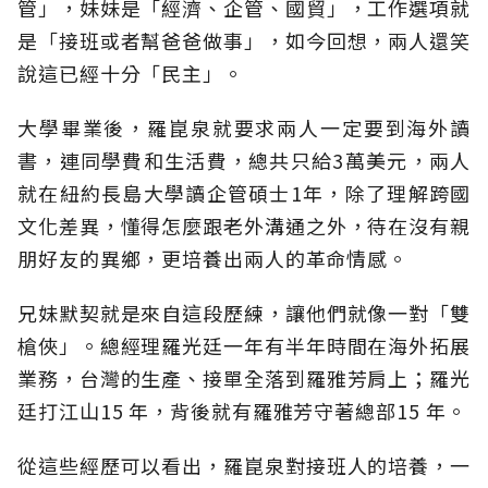
管」，妹妹是「經濟、企管、國貿」，工作選項就
是「接班或者幫爸爸做事」，如今回想，兩人還笑
說這已經十分「民主」。
大學畢業後，羅崑泉就要求兩人一定要到海外讀
書，連同學費和生活費，總共只給3萬美元，兩人
就在紐約長島大學讀企管碩士1年，除了理解跨國
文化差異，懂得怎麼跟老外溝通之外，待在沒有親
朋好友的異鄉，更培養出兩人的革命情感。
兄妹默契就是來自這段歷練，讓他們就像一對「雙
槍俠」。總經理羅光廷一年有半年時間在海外拓展
業務，台灣的生產、接單全落到羅雅芳肩上；羅光
廷打江山15 年，背後就有羅雅芳守著總部15 年。
從這些經歷可以看出，羅崑泉對接班人的培養，一