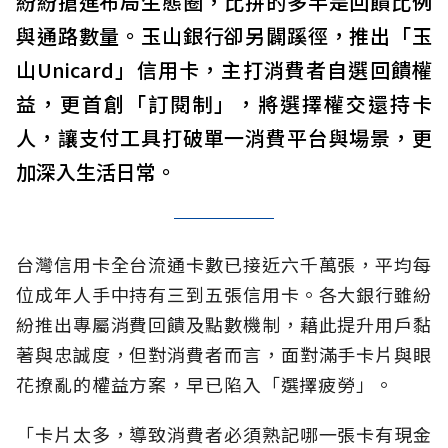
紛紛搶進布局生態圈，比拚的多半是回饋比例
與通路數量。玉山銀行卻另闢蹊徑，推出「玉
山Unicard」信用卡，主打消費者自選回饋權
益，更首創「訂閱制」，將選擇權交還持卡
人，讓支付工具打破單一消費平台與場景，更
加深入生活日常。
台灣信用卡全台流通卡數已接近六千萬張，平均每
位成年人手中持有三到五張信用卡。各大銀行雖紛
紛推出專屬消費回饋及點數機制，藉此提升用戶黏
著與忠誠度，但對消費者而言，面對滿手卡片與眼
花撩亂的權益方案，早已陷入「選擇疲勞」。
「卡片太多，導致消費者必須熟記哪一張卡有現金