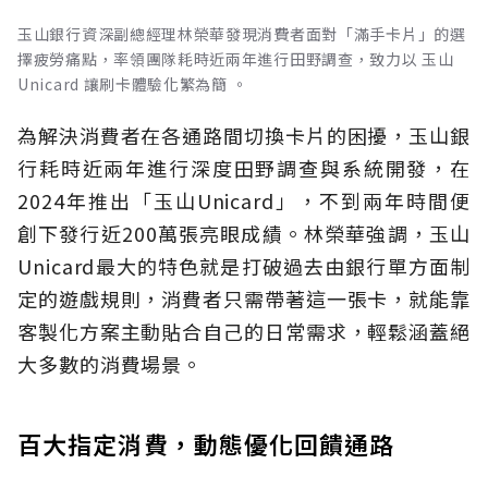
玉山銀行資深副總經理林榮華發現消費者面對「滿手卡片」的選
擇疲勞痛點，率領團隊耗時近兩年進行田野調查，致力以 玉山
Unicard 讓刷卡體驗化繁為簡 。
為解決消費者在各通路間切換卡片的困擾，玉山銀
行耗時近兩年進行深度田野調查與系統開發，在
2024年推出「玉山Unicard」，不到兩年時間便
創下發行近200萬張亮眼成績。林榮華強調，玉山
Unicard最大的特色就是打破過去由銀行單方面制
定的遊戲規則，消費者只需帶著這一張卡，就能靠
客製化方案主動貼合自己的日常需求，輕鬆涵蓋絕
大多數的消費場景。
百大指定消費，動態優化回饋通路