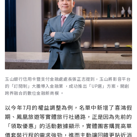
玉山銀行信用卡暨支付金融處處長張正志提到，玉山將影音平台
的「訂閱制」大膽導入金融業 ，成功推出「UP選」方案，開創
跨界融合的數位金融新商模 。
以今年7月的權益調整為例，名單中新增了喜鴻假
期、鳳凰旅遊等實體旅行社通路，正是因為先前的
「領取優惠」的活動數據顯示，實體團客購買高單
價套裝行程的需求強勁，進而主動讓回饋更貼近消