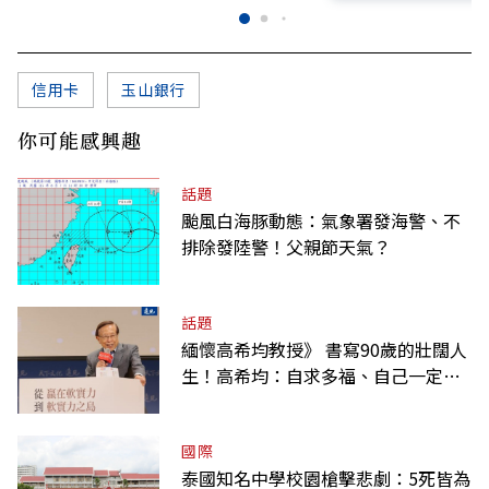
信用卡
玉山銀行
你可能感興趣
話題
颱風白海豚動態：氣象署發海警、不
排除發陸警！父親節天氣？
話題
緬懷高希均教授》 書寫90歲的壯闊人
生！高希均：自求多福、自己一定要
爭氣
國際
泰國知名中學校園槍擊悲劇：5死皆為