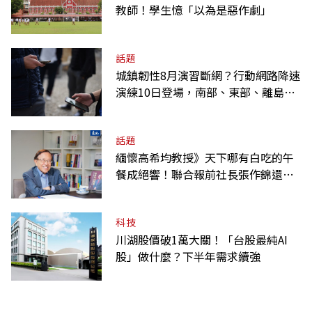
教師！學生憶「以為是惡作劇」
話題
城鎮韌性8月演習斷網？行動網路降速
演練10日登場，南部、東部、離島為
何不用？
話題
緬懷高希均教授》天下哪有白吃的午
餐成絕響！聯合報前社長張作錦還原
「經典名言」由來
科技
川湖股價破1萬大關！「台股最純AI
股」做什麼？下半年需求續強