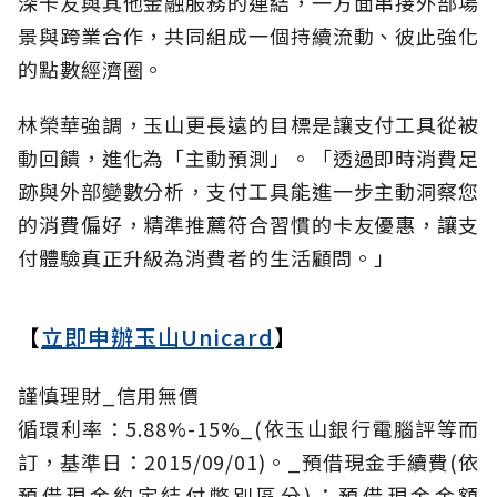
深卡友與其他金融服務的連結，一方面串接外部場
景與跨業合作，共同組成一個持續流動、彼此強化
的點數經濟圈。
林榮華強調，玉山更長遠的目標是讓支付工具從被
動回饋，進化為「主動預測」。「透過即時消費足
跡與外部變數分析，支付工具能進一步主動洞察您
的消費偏好，精準推薦符合習慣的卡友優惠，讓支
付體驗真正升級為消費者的生活顧問。」
【
立即申辦玉山Unicard
】
謹慎理財_信用無價
循環利率：5.88%-15%_(依玉山銀行電腦評等而
訂，基準日：2015/09/01)。_預借現金手續費(依
預借現金約定結付幣別區分)：預借現金金額