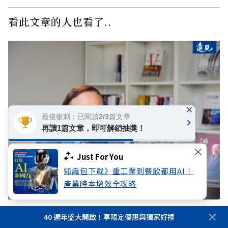
看此文章的人也看了..
×
最後衝刺：已閱讀2/3篇文章
再讀1篇文章，即可解鎖抽獎！
Just For You
知識包下載》重工業到餐飲都用AI！
產業降本增效全攻略
緬懷高希均教授》天下哪有白吃的午餐成絕響！聯
40 週年盛大開啟！享限定優惠與獨家好禮
合報前社長張作錦還原「經典名言」由來