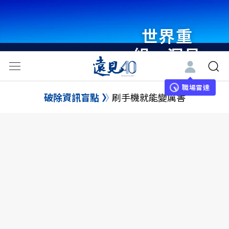
世界重
組・洞見
未來 與
世界領袖
職場雷達
破除資訊盲點
刷手機就能變厲害
同行