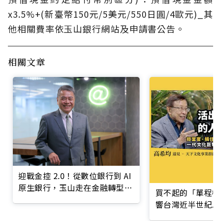
x3.5%+(新臺幣150元/5美元/550日圓/4歐元)_其
他相關費率依玉山銀行網站及申請書公告。
相關文章
迎戰金控 2.0！從數位銀行到 AI
原生銀行，玉山走在金融轉型最
買不起的「單程機
前線
響台灣近半世紀思