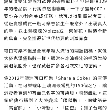
變成廣受年輕族群歡迎的碳酸飲料。但是這個129
年的老品牌，行銷依然嚇嚇叫，一下子變身007，
要你在70秒內完成任務，就可以得到電影套票；
從販賣機購買一瓶可樂會發生什麼意外？出現真人
的手，送出熱騰騰的pizza或一束鮮花，製造全新
的驚喜，完全懂得新世代想要的刺激青春!
可口可樂不但是全球年輕人流行的關鍵指標，就像
大麥克漢堡指數一樣，通常在冰涼透沁的搖滾樂般
氣泡氛圍外，也深藏著許多各地次文化的密碼。
像2012年澳洲可口可樂「Share a Coke」的宣傳
活動，在可樂罐印上澳洲最常見的150個名字，讓
消費者買到印有自己名字的可樂瓶，引起轟動。這
個經典行銷到了大陸變成「暱稱瓶」，關鍵語是
「高富帥」、「小清新」、「閨密」；到了台灣的