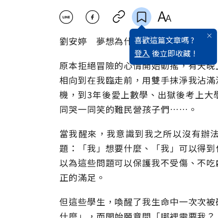
喜歡這篇文章嗎 ?
劉安婷 夢想為什麼要大於自己?
登入
後立即收藏 !
原本拒絕冒險的心情開始動搖，有天晚
相向到在我臨走前，用雙手抹淨我沾滿
機，到3年後愛上數學、出獄後考上大
同哭一同笑的難民營孩子們……。
當我醒來，我意識到我之所以沒有辦
題：「我」想要什麼、「我」可以得到
以為這些問題可以保護我不受傷、不吃
正的滿足。
但這些學生，喚醒了我生命中一次次被
什麼」，而開始願意問「哪裡需要我？