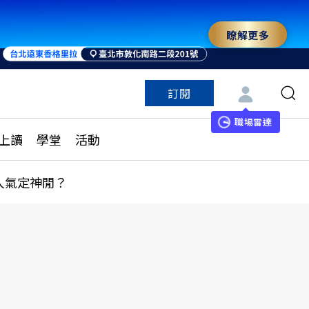
瞭解更多
訂閱
特色頻道
訂閱
見線上讀
ESG遠見
職場雷達
上讀
學堂
活動
多訂閱方案
城市學
刊購買
健康遠見
人氣定神閒？
子報訂閱
華人精英論壇
享知識包
領導影響力學院