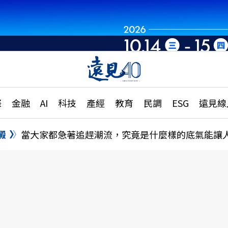
章
特輯
文章
大學升學、職涯攻略
遠
際
金融
AI
科技
產經
教育
民調
ESG
遠見線
國際
更
縣市施政調查全解析
金融
單
民調
澱
當大家都急著追趕潮流，究竟是什麼樣的底氣能讓
產經
電
好享生活
獨
專欄