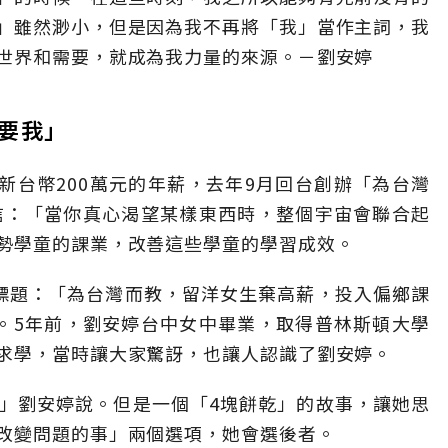
」雖然渺小，但是因為我不再將「我」當作主詞，我
世界和需要，就成為我力量的來源。－劉安婷
要我」
新台幣200萬元的年薪，去年9月回台創辦「為台灣
）。她相信：「當你真心渴望某樣東西時，整個宇宙會聯合起
勢學童的課業，改善這些學童的學習成效。
標題：「為台灣而教，留洋女生棄高薪，投入偏鄉課
。5年前，劉安婷台中女中畢業，取得普林斯頓大學
求學，當時讓大家驚訝，也讓人認識了劉安婷。
」劉安婷說。但是一個「4塊餅乾」的故事，讓她思
改變問題的事」兩個選項，她會選後者。