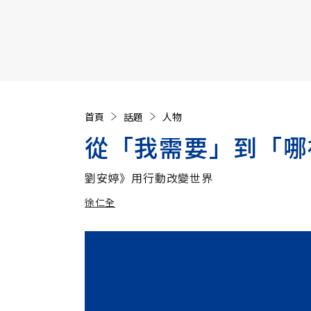
【遠見40週年慶】訂《遠見》贈實用家電3選1+暢銷好
首頁
話題
人物
從「我需要」到「哪
劉安婷》用行動改變世界
徐仁全
加入追蹤
徐仁全