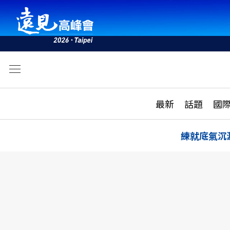
文
最新
最新
話題
國
雜誌目錄
活動
話題
AI
練就底氣沉
學堂
專題報導
科技
教育
遠見ON AIR
影音
合作