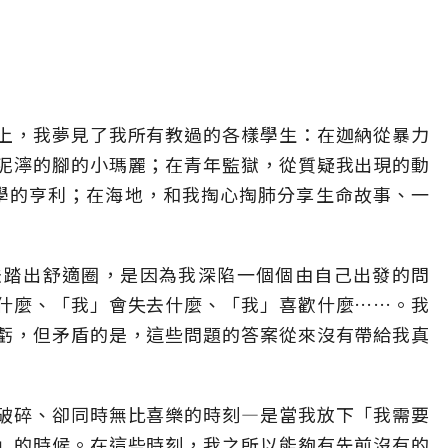
上，我夢見了我所有教過的各樣學生：在迦納從暴力
泥濘的腳的小瑪麗；在青年監獄，從質疑我出現的動
學的亨利；在海地，和我掏心掏肺分享生命故事、一
法踏出舒適圈，是因為我深陷一個個由自己出發的問
什麼、「我」會失去什麼、「我」喜歡什麼……。我
虧，但矛盾的是，這些問題的答案從來沒有帶給我真
破碎、卻同時無比喜樂的時刻—是當我放下「我需要
」的時候。在這些時刻，我之所以能夠有先前沒有的