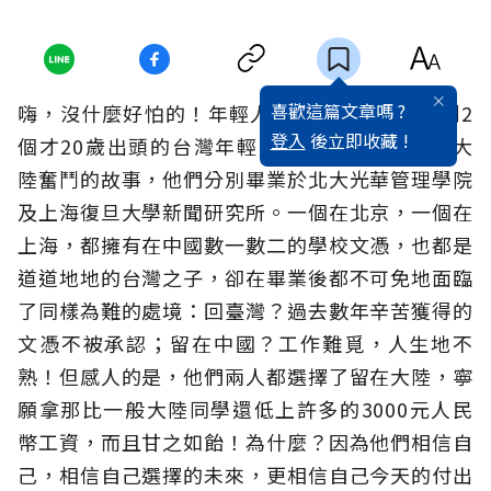
喜歡這篇文章嗎 ?
嗨，沒什麼好怕的！年輕人。前些天在報紙看到2
登入
後立即收藏 !
個才20歲出頭的台灣年輕人陳經超及范萱怡在大
陸奮鬥的故事，他們分別畢業於北大光華管理學院
及上海復旦大學新聞研究所。一個在北京，一個在
上海，都擁有在中國數一數二的學校文憑，也都是
道道地地的台灣之子，卻在畢業後都不可免地面臨
了同樣為難的處境：回臺灣？過去數年辛苦獲得的
文憑不被承認；留在中國？工作難覓，人生地不
熟！但感人的是，他們兩人都選擇了留在大陸，寧
願拿那比一般大陸同學還低上許多的3000元人民
幣工資，而且甘之如飴！為什麼？因為他們相信自
己，相信自己選擇的未來，更相信自己今天的付出