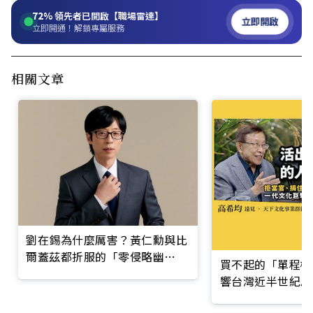
72%
領先者已開啟【職場雷達】
立即開啟
立即開通！解鎖專屬服務
相關文章
劉在錫為什麼厲害？黃仁勳與比
爾蓋茲都折服的「零侵略幽
買不起的「單程機
默」！揭密國民MC長青35年利
響台灣近半世紀思
他哲學