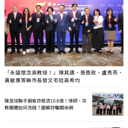
「永遠懷念高教授！」陳其邁、張善政、盧秀燕、
黃敏惠等縣市長發文弔唁高希均
陳昱瑄聯手掮客詐慈濟10.6億！律師、宗
教團體如何洗錢？圖解詐騙關係網