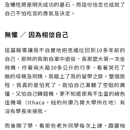
及犧牲將是明天成功的基石，而這份信念也成就了
自己不怕吃苦的勇氣及決定。
無懼 ∕ 因為相信自己
這篇報導讓我不自覺地把思維拉回到10多年前的
自己，那時的我剛自軍中退役，長那麼大第一次坐
飛機，拎著兩大箱30多公斤的行李，看著哭花了
臉的母親及阿姨，我踏上了我的留學之旅。整個旅
程，我真的是怕死了，既怕自己漏聽了空姐的廣
播，又怕自己轉錯機，更不知道那鳥不生蛋的綺色
佳機場（Ithaca，紐約州康乃爾大學所在地）有
沒有學長來接我。
而後開了學，看那些老外同學每次上課，霹靂啪