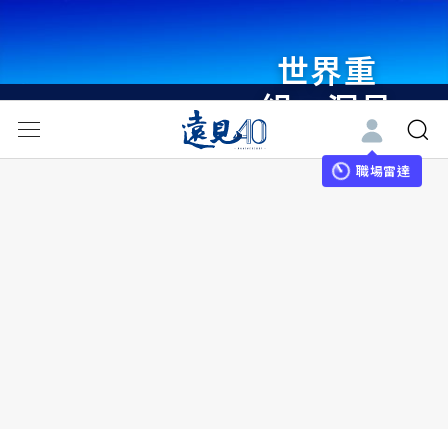
世界重
組・洞見
未來 與
世界領袖
職場雷達
同行