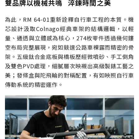
雙品牌以機械共鳴 淬鍊時間之美
為此，RM 64-01重新詮釋自行車工程的本質。機
芯設計汲取Colnago經典車架的結構邏輯，以輕
量、通透與立體感為核心，274枚零件透過幾何鏤
空布局完整展現，宛如競速公路車裸露而精密的骨
架。五級鈦合金底板與橋板歷經微噴砂、手工倒角
及雙色PVD處理，細膩層次映襯出高級製錶工藝之
美；發條盒與陀飛輪的對稱配置，有如映照自行車
傳動系統的精密運作。