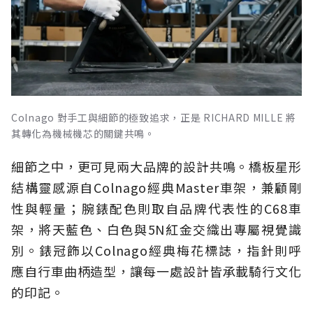
Colnago 對手工與細節的極致追求，正是 RICHARD MILLE 將
其轉化為機械機芯的關鍵共鳴。
細節之中，更可見兩大品牌的設計共鳴。橋板星形
結構靈感源自Colnago經典Master車架，兼顧剛
性與輕量；腕錶配色則取自品牌代表性的C68車
架，將天藍色、白色與5N紅金交織出專屬視覺識
別。錶冠飾以Colnago經典梅花標誌，指針則呼
應自行車曲柄造型，讓每一處設計皆承載騎行文化
的印記。