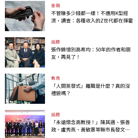
金融
不管賺多少錢都一樣！不適用K型經
濟，調查：各種收入的Z世代都在揮霍
話題
張作錦憶別高希均：50年的作者和朋
友，再見了！
教育
「人間蒸發式」離職是什麼？真的沒
禮貌嗎？
話題
「永遠懷念高教授！」陳其邁、張善
政、盧秀燕、黃敏惠等縣市長發文弔
唁高希均