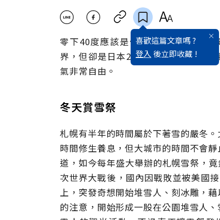
喜歡這篇文章嗎 ?
零下40度應該是何種冷冽的感覺？
登入
後立即收藏 !
界，但卻是日本20、30世代的年輕
氣非常自由。
冬天賞雪祭
札幌有半年的時間屬於下著雪的嚴冬。
時間修生養息，但大城市的時間不會靜
道，如今每年盛大舉辦的札幌雪祭，竟然
次世界大戰後，國內因戰敗並被美國接
上，突發奇想開始堆雪人、刻冰雕，藉
的注意，開始形成一股在公園堆雪人、