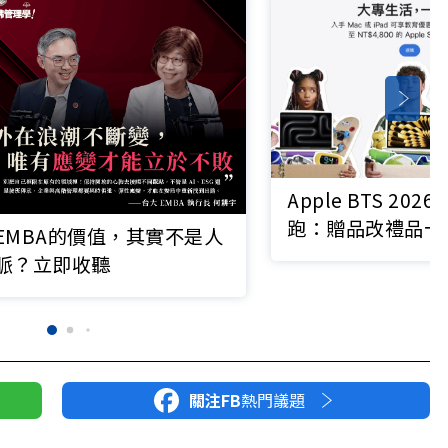
Apple BTS 20
跑：贈品改禮品卡
EMBA的價值，其實不是人
4800元」，怎麼
脈？立即收聽
算？
關注FB
熱門議題