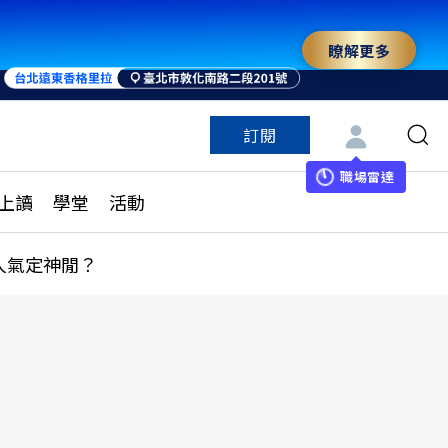
瞭解更多
訂閱
特色頻道
訂閱
見線上讀
ESG遠見
職場雷達
上讀
學堂
活動
多訂閱方案
城市學
刊購買
健康遠見
人氣定神閒？
子報訂閱
華人精英論壇
享知識包
領導影響力學院