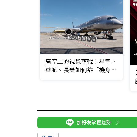
高空上的視覺商戰！星宇、
華航、長榮如何靠「機身美
學」搶客？
加好友
掌握趨勢