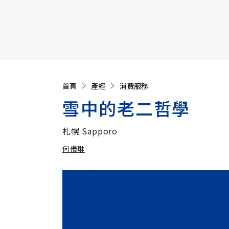
【遠見40週年慶】訂《遠見》贈實用家電3選1+暢銷好
首頁
產經
消費服務
雪中的老二哲學
札幌 Sapporo
何儀琳
加入追蹤
何儀琳