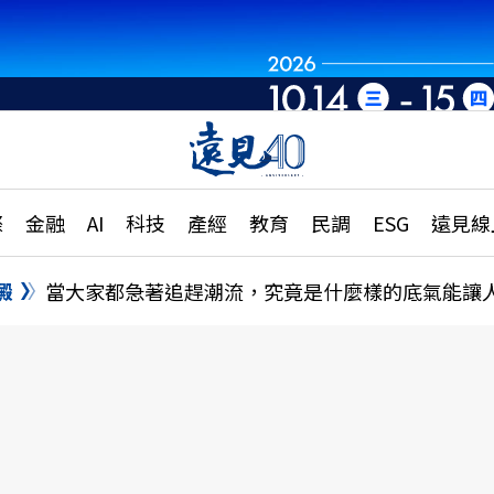
章
特輯
文章
大學升學、職涯攻略
遠
際
金融
AI
科技
產經
教育
民調
ESG
遠見線
國際
更
縣市施政調查全解析
金融
單
民調
澱
當大家都急著追趕潮流，究竟是什麼樣的底氣能讓
產經
電
好享生活
獨
專欄