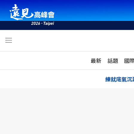
文
最新
最新
話題
國
雜誌目錄
活動
話題
AI
練就底氣沉
學堂
專題報導
科技
教育
遠見ON AIR
影音
合作