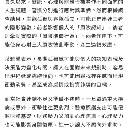
長久以來，健康、心理與財務皆被看作不同面向的
人生議題，習慣分別進行應對與準備。然而根據調
查結果，主觀孤獨與客觀孤立，可能正是串連三者
的隱形變數：前者影響個人的「風險認知
」，後者
則牽動實際的「風險準備行為」，兩者作用下，可
能使身心財三大風險彼此牽動、產生連鎖效應。
葉雅馨表示，長期孤獨感可能與個人的認知表現及
決策能力變化有關，讓人在面對未來規劃時，容易
出現拖延或逃避傾向，也可能因尋找存在感而出現
衝動消費，甚至成為感情或投資詐騙的目標。
而當社會連結不足又準備不夠時，一旦遭遇重大疾
病或意外，衝擊往往更劇烈：醫療照護支出可能侵
蝕財務基礎，財務壓力又加劇心理焦慮，心理壓力
也可能影響身體復原，進一步讓人不願向外求助，