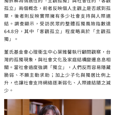
獨拆解為情感性的「主觀孤獨」與社會性的「客觀
孤立」兩個概念，前者反映個人主觀上是否感到孤
單，後者則反映實際擁有多少社會支持與人際連
結。調查顯示，受訪民眾的整體孤獨風險指數達
64.8分，其中「客觀孤立」程度略高於「主觀孤
獨」。
董氏基金會心理衛生中心葉雅馨執行顧問觀察，台
灣的孤獨現象，與社會文化及家庭結構變遷息息相
關。當社會過度強調「獨立」，人們反而容易隱藏
脆弱、不願主動求助；加上少子化與獨居比例上
升，也讓社會支持網絡逐漸弱化、人際連結隨之減
少。