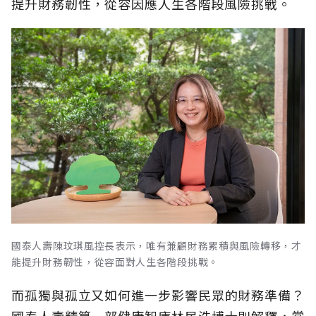
提升財務韌性，從容因應人生各階段風險挑戰。
國泰人壽陳玟琪風控長表示，唯有兼顧財務累積與風險轉移，才
能提升財務韌性，從容面對人生各階段挑戰。
而孤獨與孤立又如何進一步影響民眾的財務準備？