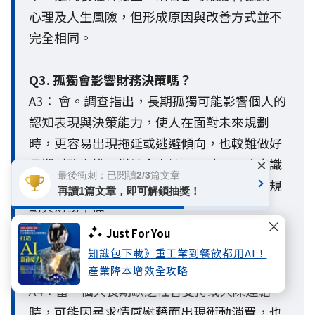
心理及人生風險，但形成原因與改善方式並不
完全相同。
Q3. 孤獨會影響財務決策嗎？
A3： 會。調查指出，長期孤獨可能影響個人的
認知表現與決策能力，使人在面對未來規劃
時，更容易出現拖延或逃避傾向，也較難做好
長期財務安排。當社會支持不足時，風險意識
×
最後衝刺：已閱讀2/3篇文章
與實際行動之間也可能出現落差，影響保障規
再讀1篇文章，即可解鎖抽獎！
劃與財務準備。
Just For You
Q4. 為什麼孤獨容易增加衝動消費或詐騙風
知識包下載》重工業到餐飲都用AI！
險？
產業降本增效全攻略
A4：當一個人長期缺乏社會支持或人際連結
時，可能因尋求情感慰藉而出現衝動消費，也