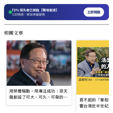
72%
領先者已開啟【職場雷達】
立即開啟
立即開通！解鎖專屬服務
相關文章
用榮譽驅動，用專注成功：梁天
龍創設了可大、可久、可敬的事
買不起的「單程機
業
響台灣近半世紀思