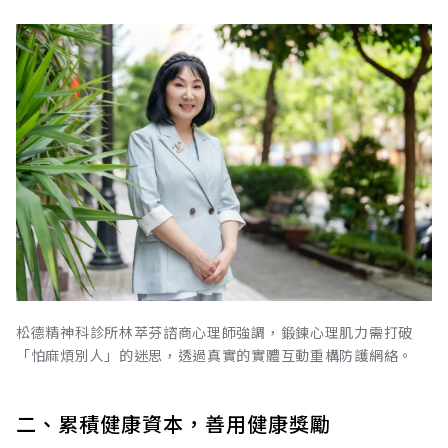
松德精神科診所林萃芬諮商心理師強調，鍛鍊心理肌力需打破
「怕麻煩別人」的迷思，透過真實的實體互動重構防護網絡。
二、累積健康資本，善用健康獎勵