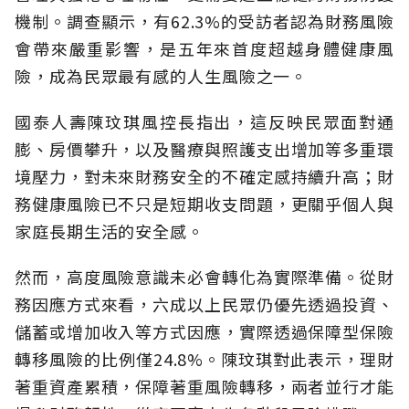
機制。調查顯示，有62.3%的受訪者認為財務風險
會帶來嚴重影響，是五年來首度超越身體健康風
險，成為民眾最有感的人生風險之一。
國泰人壽陳玟琪風控長指出，這反映民眾面對通
膨、房價攀升，以及醫療與照護支出增加等多重環
境壓力，對未來財務安全的不確定感持續升高；財
務健康風險已不只是短期收支問題，更關乎個人與
家庭長期生活的安全感。
然而，高度風險意識未必會轉化為實際準備。從財
務因應方式來看，六成以上民眾仍優先透過投資、
儲蓄或增加收入等方式因應，實際透過保障型保險
轉移風險的比例僅24.8%。陳玟琪對此表示，理財
著重資產累積，保障著重風險轉移，兩者並行才能