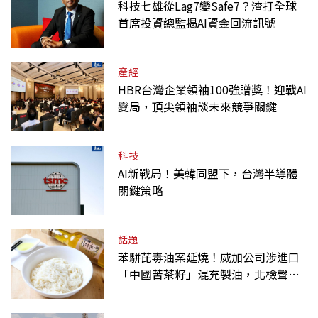
科技七雄從Lag7變Safe7？渣打全球
首席投資總監揭AI資金回流訊號
產經
HBR台灣企業領袖100強贈獎！迎戰AI
變局，頂尖領袖談未來競爭關鍵
科技
AI新戰局！美韓同盟下，台灣半導體
關鍵策略
話題
苯駢芘毒油案延燒！威加公司涉進口
「中國苦茶籽」混充製油，北檢聲押2
人