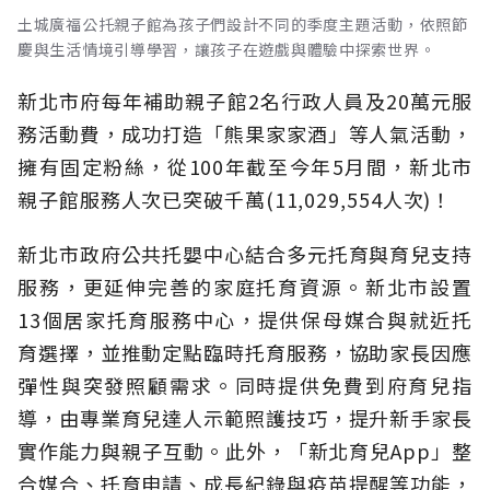
土城廣福公托親子館為孩子們設計不同的季度主題活動，依照節
慶與生活情境引導學習，讓孩子在遊戲與體驗中探索世界。
新北市府每年補助親子館2名行政人員及20萬元服
務活動費，成功打造「熊果家家酒」等人氣活動，
擁有固定粉絲，從100年截至今年5月間，新北市
親子館服務人次已突破千萬(11,029,554人次)！
新北市政府公共托嬰中心結合多元托育與育兒支持
服務，更延伸完善的家庭托育資源。新北市設置
13個居家托育服務中心，提供保母媒合與就近托
育選擇，並推動定點臨時托育服務，協助家長因應
彈性與突發照顧需求。同時提供免費到府育兒指
導，由專業育兒達人示範照護技巧，提升新手家長
實作能力與親子互動。此外，「新北育兒App」整
合媒合、托育申請、成長紀錄與疫苗提醒等功能，