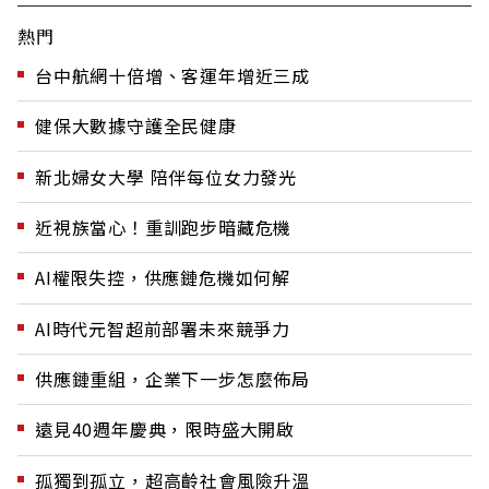
熱門
台中航網十倍增、客運年增近三成
健保大數據守護全民健康
新北婦女大學 陪伴每位女力發光
近視族當心！重訓跑步暗藏危機
AI權限失控，供應鏈危機如何解
AI時代元智超前部署未來競爭力
供應鏈重組，企業下一步怎麼佈局
遠見40週年慶典，限時盛大開啟
孤獨到孤立，超高齡社會風險升溫