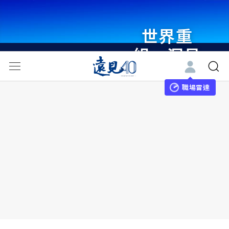
世界重
組・洞見
未來 與
世界領袖
職場雷達
同行