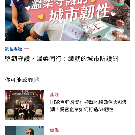
數位專題
堅韌守護，溫柔同行：織就的城市防護網
你可能感興趣
產經
HBR百強贈獎〉迎戰地緣政治與AI浪
潮！揭密企業如何打造A+韌性
金融