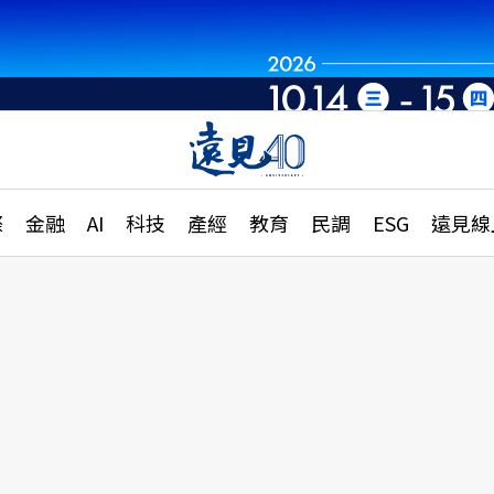
章
特輯
文章
大學升學、職涯攻略
遠
際
金融
AI
科技
產經
教育
民調
ESG
遠見線
國際
更
縣市施政調查全解析
金融
單
民調
產經
電
好享生活
獨
專欄