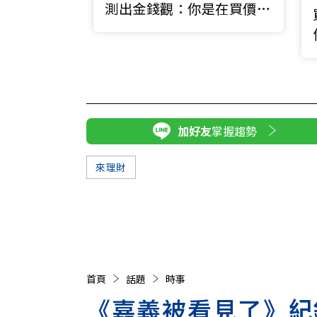
測出金錢觀：你是在買價值
還是被折扣綁架？
加好友
掌握趨勢
來理財
首頁
話題
時事
《嘉義被看見了》紀