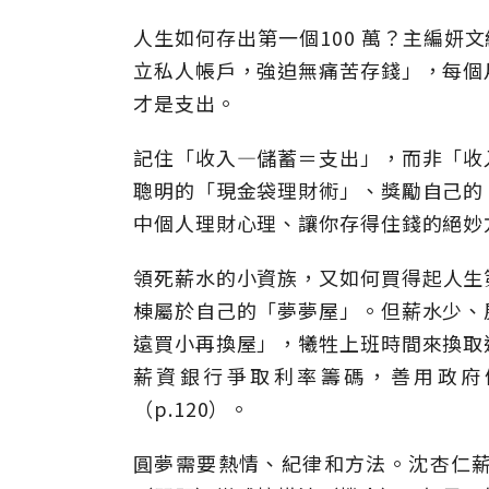
人生如何存出第一個100 萬？主編妍
立私人帳戶，強迫無痛苦存錢」，每個
才是支出。
記住「收入—儲蓄＝支出」，而非「收
聰明的「現金袋理財術」、獎勵自己的
中個人理財心理、讓你存得住錢的絕妙
領死薪水的小資族，又如何買得起人生第
棟屬於自己的「夢夢屋」。但薪水少、
遠買小再換屋」，犧牲上班時間來換取
薪資銀行爭取利率籌碼，善用政府
（p.120）。
圓夢需要熱情、紀律和方法。沈杏仁