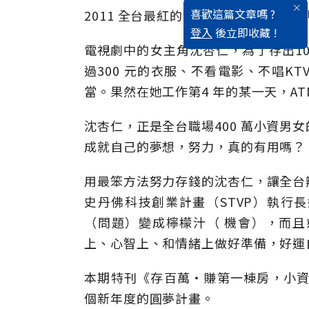
喜歡這篇文章嗎 ?
2011 全台最紅的辦公室職場代表，
登入
後立即收藏 !
電視劇中的女主角沈杏仁，為了存出10
過300 元的衣服、不看電影、不唱K
當。果然在她工作第4 年的某一天，ATM
沈杏仁，正是全台職場400 萬小資男
成就自己的夢想，努力，真的有用嗎？
用最笨方法努力存錢的沈杏仁，讓全台
史丹佛科技創業計畫（STVP）執行
（問題）變成檸檬汁（ 機會），而
上、心智上、和情緒上做好準備，好運
本期特刊《存百萬‧賺第一棟房，小資
個新年度的圓夢計畫。