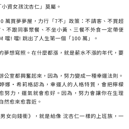
非「小資女孩沈杏仁」莫屬。
0 萬買夢夢屋，力行「7不」政策：不請客、不買超
TV、不跟同事聚餐、不坐小黃、三餐不外食一定帶便
 噹! 噹! 跳出了人生第一個「100 萬」。
女的夢想寫照。在什麼都漲，就是薪水不漲的年代，要
辦公室都興奮起來，因為，努力變成一種幸運法則。
長婷娜‧希莉格認為，幸運人的人格特質，會把檸檬
且愈努力，運氣就會愈好。因為，努力會讓你在生理
自然愈來愈靠近。
男女向錢衝》，就是給像 沈杏仁一樣的上班族，一