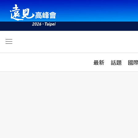
文
最新
最新
話題
國
雜誌目錄
活動
話題
AI
學堂
專題報導
科技
教育
遠見ON AIR
影音
合作