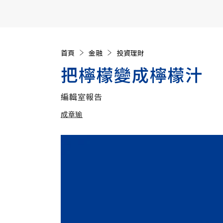
【遠見40週年慶】訂《遠見》贈實用家電3選1+暢銷好
首頁
金融
投資理財
把檸檬變成檸檬汁
編輯室報告
成章瑜
加入追蹤
成章瑜