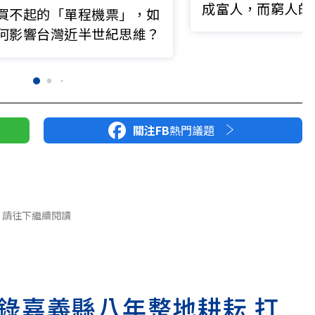
成富人，而窮人的
買不起的「單程機票」，如
依然是窮人？
何影響台灣近半世紀思維？
關注FB
熱門議題
請往下繼續閱讀
錄嘉義縣八年整地耕耘 打