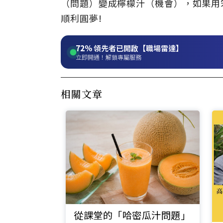
（問題）變成檸檬汁（機會），如果用
順利圓夢!
72%
領先者已開啟【職場雷達】
立即開通！解鎖專屬服務
相關文章
從課堂的「哈密瓜汁問題」