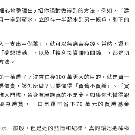
文細心地整理出5 招你絕對做得到的方法。例如，「建
月一拿到薪水，立即存一半薪水到另一帳戶，剩下的
入—支出＝儲蓄」，就可以無痛苦存錢。當然，還有
「夢想撲滿」、以及「複利投資賺時間錢」，都是切
方法。
一棟房子？沈杏仁存100 萬更大的目的，就是買一
房價貴，該怎麼做？只要懂得「買舊不買新」、「買
進入門檻，晉身有屋族真的不是夢。如果你也懂得跟
優惠房貸，一口氣還可省下70 萬元的買房基金
薪水一般般，但是她的熱情和紀律，真的讓她把檸檬