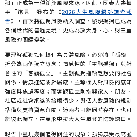
獨」正成為一種新興風險來源。因此，國泰人壽攜
手「遠見」發布的《
2026人生風險趨勢調查報
告
》，首次將孤獨風險納入調查，發現孤獨已成為
各個世代的普遍處境，更成為放大身、心、財三重
風險的關鍵變數。
要理解孤獨如何轉化為具體風險，必須將「孤獨」
拆分為兩個獨立概念：情感性的「主觀孤獨」與社
會性的「客觀孤立」。主觀孤獨指缺乏想要的社會
關係、情感連結或歸屬感，主導個人對風險的感知
強度與焦慮程度；而客觀孤立則指與家人、朋友、
社區或社會網絡的接觸很少，與個人對風險的規劃
準備與支持資源有關，這兩者可能同時存在，也可
能彼此獨立，在無形中拉大人生風險的防護缺口。
報告中呈現幾個值得關注的現象：孤獨感受最高並