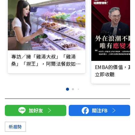
專訪／擁「雞湯大叔」「雞湯
桑」「撈王」，阿爾法餐飲如何
EMBA的價值，
熬出湯王帝國？
立即收聽
加好友
關注FB
新趨勢