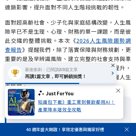
連鎖影響，提升面對不同人生階段挑戰的韌性。
面對超高齡社會、少子化與家庭結構改變，人生風
險早已不是生理、心理、財務的單一課題，而是彼
此交織的整體挑戰。本次《
2026人生風險趨勢調
查報告
》提醒我們，除了落實保障與財務規劃，更
重要的是及早辨識風險、建立完整的社會支持與準
×
備能力。當風險意識、退休準備與行動同步提升，
最後衝刺：已閱讀2/3篇文章
才能從容因應長壽與突發風險挑戰，真正掌握人生
再讀1篇文章，即可解鎖抽獎！
主導權。
Just For You
知識包下載》重工業到餐飲都用AI！
必看重點Q&A
產業降本增效全攻略
Q1. 孤獨算是人生風險嗎？
40 週年盛大開啟！享限定優惠與獨家好禮
A1：算是。孤獨本身不一定是立即發生的風險