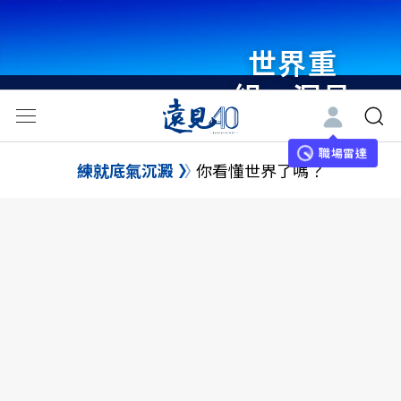
世界重
組・洞見
未來 與
世界領袖
職場雷達
練就底氣沉澱
你看懂世界了嗎？
同行