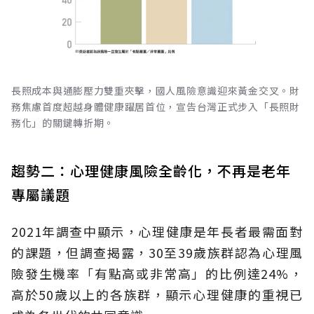
長照成本與通膨壓力雙重夾擊，國人風險意識迎來黃金交叉。財
務焦慮首度超越身體健康躍居首位，宣告台灣正式步入「長照財
務化」的關鍵轉折期。
趨勢二：心理健康風險全齡化，不再是老年
專屬議題
2021年調查中顯示，心理健康是年長者最需面對
的課題，但調查揭露，30至39歲族群認為心理風
險發生機率「有點高或非常高」的比例達24%，
高於50歲以上的各族群，顯示心理健康的重視已