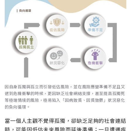
因自身孤獨與孤立而引發低估風險，並在風險應變準備不足且又
遇到危機衝擊的時候，更因缺乏社會網絡支撐，甚至提高孤獨死
等極端情境的風險，極易陷入「因病致貧、因貧致鬱」狀況惡化
的負向循環。
當一個人主觀不覺得孤獨，卻缺乏足夠的社會連結
時，可能因低估未來風險而延後準備；一旦遭遇疾