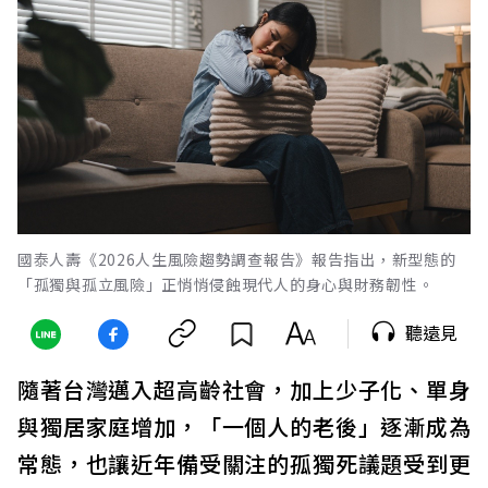
國泰人壽《2026人生風險趨勢調查報告》報告指出，新型態的
「孤獨與孤立風險」正悄悄侵蝕現代人的身心與財務韌性。
聽遠見
隨著台灣邁入超高齡社會，加上少子化、單身
與獨居家庭增加，「一個人的老後」逐漸成為
常態，也讓近年備受關注的孤獨死議題受到更