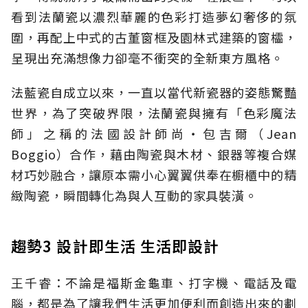
看到法蘭瓷以濃烈華麗的色彩打造夢幻奢侈的氛
圍，再配上中式的古董窗框及園林式建築的窗櫺，
呈現出充滿想像力卻毫不衝突的全新東方風格。
法藍瓷自成立以來，一直以當代新瓷器的姿態驚豔
世界，為了突破界限，法蘭瓷與擁有「色彩魔法
師」之稱的法國設計師尚‧包吉爾（Jean
Boggio）合作，藉由陶瓷與木材、銀器等複合媒
材巧妙融合，讓原本需小心翼翼供奉在櫥櫃中的精
緻陶瓷，瞬間轉化為與人互動的家具裝潢。
趨勢3 設計即生活 生活即設計
王千睿：不論是福斯金龜車、打字機、電話及電
腦，都是為了讓我們生活更加便利而創造出來的劃