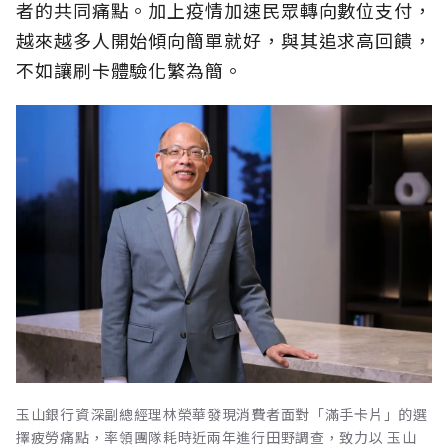
者的共同痛點。加上疫情加速民眾轉向數位支付，
越來越多人開始傾向簡單就好，與其追求高回饋，
不如讓刷卡體驗化繁為簡。
玉山銀行資深副總經理林榮華發現消費者面對「滿手卡片」的選
擇疲勞痛點，率領團隊耗時近兩年進行田野調查，致力以 玉山