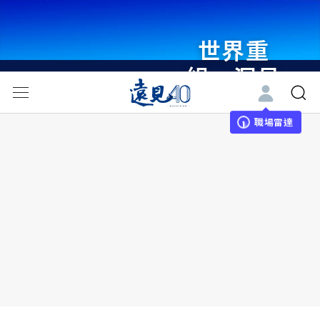
世界重
組・洞見
未來 與
世界領袖
職場雷達
同行