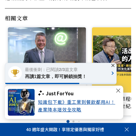
相關文章
×
最後衝刺：已閱讀2/3篇文章
再讀1篇文章，即可解鎖抽獎！
迎戰金控 2.0！從數位銀行到 AI
Just For You
原生銀行，玉山走在金融轉型最
買不起的「單程機
知識包下載》重工業到餐飲都用AI！
前線
響台灣近半世紀思
產業降本增效全攻略
40 週年盛大開啟！享限定優惠與獨家好禮