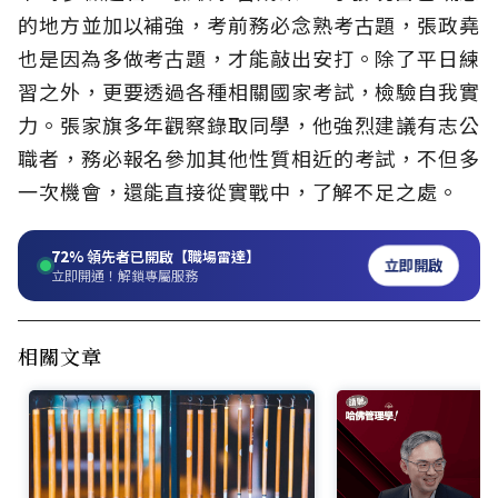
的地方並加以補強，考前務必念熟考古題，張政堯
也是因為多做考古題，才能敲出安打。除了平日練
習之外，更要透過各種相關國家考試，檢驗自我實
力。張家旗多年觀察錄取同學，他強烈建議有志公
職者，務必報名參加其他性質相近的考試，不但多
一次機會，還能直接從實戰中，了解不足之處。
72%
領先者已開啟【職場雷達】
立即開啟
立即開通！解鎖專屬服務
相關文章