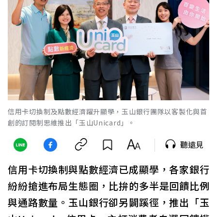
信用卡切換制及點數經濟躍升顯學，玉山銀行團隊以客製化與首
創的訂閱制思維推出「玉山Unicard」。
聽遠見
信用卡切換制與點數經濟已成顯學，各家銀行
紛紛搶進布局生態圈，比拚的多半是回饋比例
與通路數量。玉山銀行卻另闢蹊徑，推出「玉