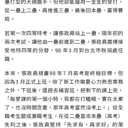
壘打型的大砲選手，但他卻能運用一支支的安打，
從一壘上二壘，再推進三壘，最後回本壘，贏得賽
局。
若第一次四等特考，讓張政堯站上一壘，隔年初的
兩次考試，讓他由一壘前進到二壘，張政堯選擇接
受地特四等的分發，98 年3 月到台北市稅捐處任
職。
本來，張政堯規畫98 年7 月高考是終極目標，但
因為3 月正式上班，除了新工作需要心力熟悉業務
之外，下班後，還趕去補習班，把剩下的課上完，
「每堂課的第一個小時，我都在打瞌睡，實在太累
了，也沒時間念書，那年高考當然沒考上。」從全
職考生變成兼職考生，在從二壘直攻本壘（高考）
失利之後，張政堯堅持「先求有，再求好」的策