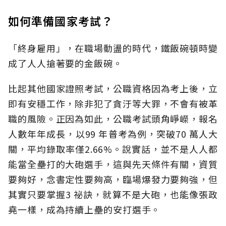
如何準備國家考試？
「終身雇用」，在職場動盪的時代，鐵飯碗頓時變
成了人人搶著要的金飯碗。
比起其他國家證照考試，公職資格因為考上後，立
即有安穩工作，除非犯了貪汙等大罪，不會有被革
職的風險。正因為如此，公職考試頭角崢嶸，報名
人數年年成長，以99 年普考為例，突破70 萬人大
關，平均錄取率僅2.66%。說實話，並不是人人都
能當全壘打的大砲選手，這與先天條件有關，資質
要夠好，念書定性要夠高，臨場爆發力要夠強，但
其實只要掌握3 祕訣，就算不是大砲，也能像張政
堯一樣，成為持續上壘的安打選手。