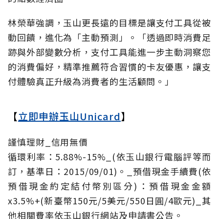
林榮華強調，玉山更長遠的目標是讓支付工具從被
動回饋，進化為「主動預測」。「透過即時消費足
跡與外部變數分析，支付工具能進一步主動洞察您
的消費偏好，精準推薦符合習慣的卡友優惠，讓支
付體驗真正升級為消費者的生活顧問。」
【
立即申辦玉山Unicard
】
謹慎理財_信用無價
循環利率：5.88%-15%_(依玉山銀行電腦評等而
訂，基準日：2015/09/01)。_預借現金手續費(依
預借現金約定結付幣別區分)：預借現金金額
x3.5%+(新臺幣150元/5美元/550日圓/4歐元)_其
他相關費率依玉山銀行網站及申請書公告。