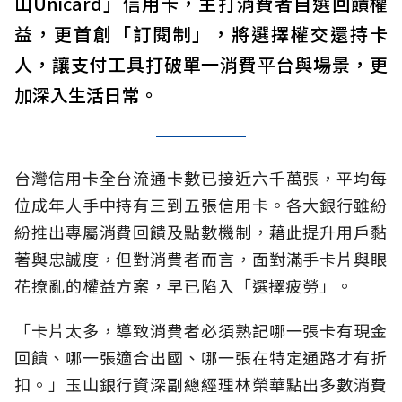
山Unicard」信用卡，主打消費者自選回饋權
益，更首創「訂閱制」，將選擇權交還持卡
人，讓支付工具打破單一消費平台與場景，更
加深入生活日常。
台灣信用卡全台流通卡數已接近六千萬張，平均每
位成年人手中持有三到五張信用卡。各大銀行雖紛
紛推出專屬消費回饋及點數機制，藉此提升用戶黏
著與忠誠度，但對消費者而言，面對滿手卡片與眼
花撩亂的權益方案，早已陷入「選擇疲勞」。
「卡片太多，導致消費者必須熟記哪一張卡有現金
回饋、哪一張適合出國、哪一張在特定通路才有折
扣。」玉山銀行資深副總經理林榮華點出多數消費