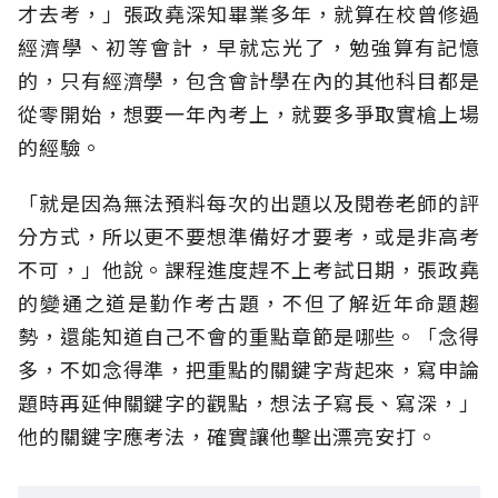
才去考，」張政堯深知畢業多年，就算在校曾修過
經濟學、初等會計，早就忘光了，勉強算有記憶
的，只有經濟學，包含會計學在內的其他科目都是
從零開始，想要一年內考上，就要多爭取實槍上場
的經驗。
「就是因為無法預料每次的出題以及閱卷老師的評
分方式，所以更不要想準備好才要考，或是非高考
不可，」他說。課程進度趕不上考試日期，張政堯
的變通之道是勤作考古題，不但了解近年命題趨
勢，還能知道自己不會的重點章節是哪些。「念得
多，不如念得準，把重點的關鍵字背起來，寫申論
題時再延伸關鍵字的觀點，想法子寫長、寫深，」
他的關鍵字應考法，確實讓他擊出漂亮安打。