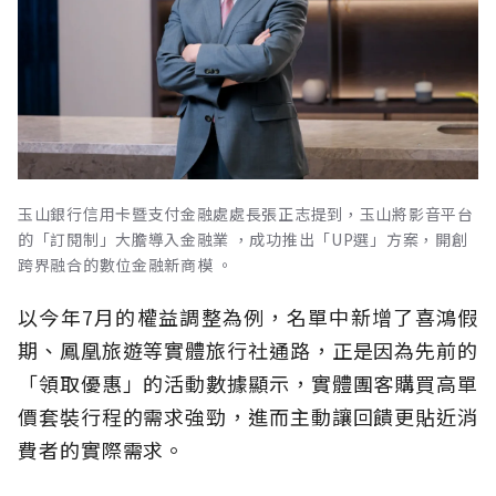
玉山銀行信用卡暨支付金融處處長張正志提到，玉山將影音平台
的「訂閱制」大膽導入金融業 ，成功推出「UP選」方案，開創
跨界融合的數位金融新商模 。
以今年7月的權益調整為例，名單中新增了喜鴻假
期、鳳凰旅遊等實體旅行社通路，正是因為先前的
「領取優惠」的活動數據顯示，實體團客購買高單
價套裝行程的需求強勁，進而主動讓回饋更貼近消
費者的實際需求。