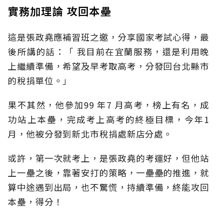
實務加理論 攻回本壘
這是張政堯應補習班之邀，分享國家考試心得，最
後所講的話：「 我目前在宜蘭服務，還是利用晚
上繼續準備，希望及早考取高考，分發回台北縣市
的稅捐單位。」
果不其然，他參加99 年7 月高考，榜上有名，成
功站上本壘，完成考上高考的終極目標，今年1
月，他被分發到新北市稅捐處新店分處。
或許，第一次就考上，是張政堯的考運好，但他站
上一壘之後，靠著安打的策略，一壘壘的推進，就
算中途遇到出局，也不驚慌，持續準備，終能攻回
本壘，得分！