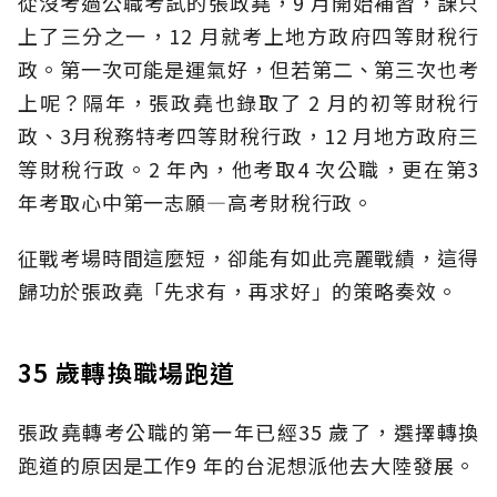
從沒考過公職考試的張政堯，9 月開始補習，課只
上了三分之一，12 月就考上地方政府四等財稅行
政。第一次可能是運氣好，但若第二、第三次也考
上呢？隔年，張政堯也錄取了 2 月的初等財稅行
政、3月稅務特考四等財稅行政，12 月地方政府三
等財稅行政。2 年內，他考取4 次公職，更在第3
年考取心中第一志願—高考財稅行政。
征戰考場時間這麼短，卻能有如此亮麗戰績，這得
歸功於張政堯「先求有，再求好」的策略奏效。
35 歲轉換職場跑道
張政堯轉考公職的第一年已經35 歲了，選擇轉換
跑道的原因是工作9 年的台泥想派他去大陸發展。