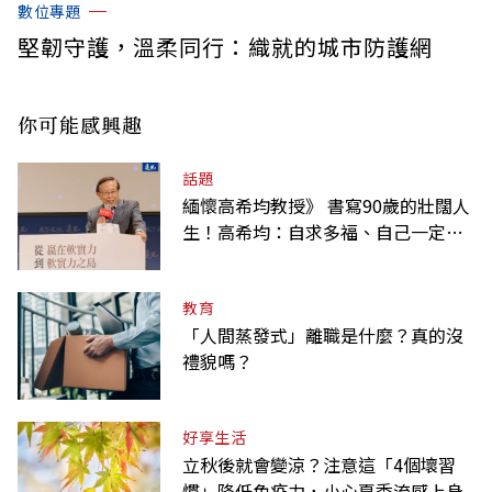
數位專題
堅韌守護，溫柔同行：織就的城市防護網
你可能感興趣
話題
緬懷高希均教授》 書寫90歲的壯闊人
生！高希均：自求多福、自己一定要
爭氣
教育
「人間蒸發式」離職是什麼？真的沒
禮貌嗎？
好享生活
立秋後就會變涼？注意這「4個壞習
慣」降低免疫力，小心夏季流感上身