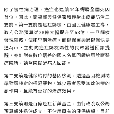
除了慢性病治理，癌症也連續44年蟬聯全國死因
首位，因此，衛福部與健保署積極射出癌症防治三
支箭。第一支箭是癌症篩檢，由國民健康署主導，
政府公務預算從28億大幅提升至68億，一旦篩檢
發現罹癌，便能早期治療。而健保署透過健保快易
通App，主動向癌症篩檢陽性的民眾發送回診提
醒，亦針對有數位落差的國人名單回饋給原診斷醫
療院所，請醫院提醒病人回診。
第二支箭是健保給付的基因檢測，透過基因檢測精
準對應特定的標靶藥物，減少患者忍受無效治療的
副作用，且能有更好的治療效果。
第三支箭則是百億癌症新藥基金，由行政院以公務
預算額外挹注成立，不佔用原有的健保總額，目前