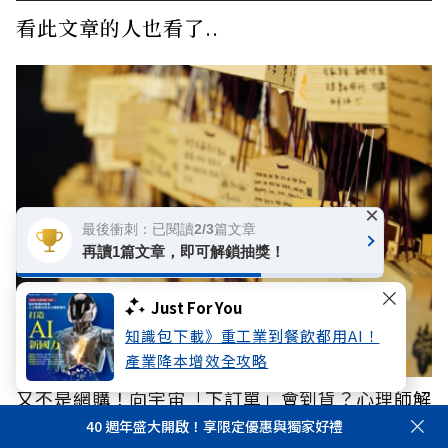
看此文章的人也看了..
×
最後衝刺：已閱讀2/3篇文章
再讀1篇文章，即可解鎖抽獎！
Just For You
知識包下載》重工業到餐飲都用AI！
產業降本增效全攻略
又不是網購！向宇宙「下訂單」會到貨？心理師解
析「顯化」為何讓人無法自拔
40 週年盛大開啟！享限定優惠與獨家好禮