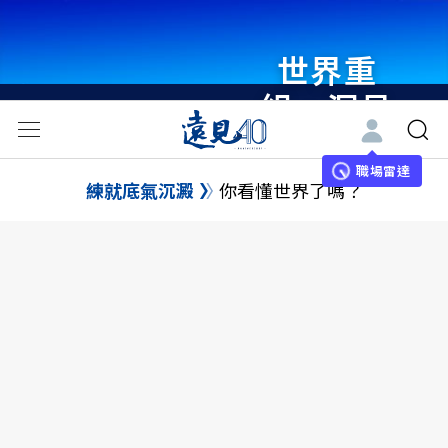
世界重
組・洞見
未來 與
世界領袖
職場雷達
練就底氣沉澱
你看懂世界了嗎？
同行