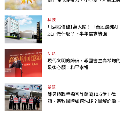
科技
川湖股價破1萬大關！「台股最純AI
股」做什麼？下半年需求續強
話題
現代文明的歸宿，報國書生高希均的
最後心願：和平幸福
話題
陳昱瑄聯手掮客詐慈濟10.6億！律
師、宗教團體如何洗錢？圖解詐騙關
係網