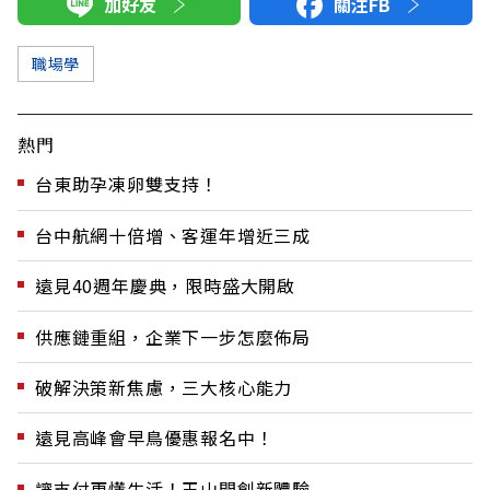
加好友
關注FB
職場學
熱門
台東助孕凍卵雙支持！
台中航網十倍增、客運年增近三成
遠見40週年慶典，限時盛大開啟
供應鏈重組，企業下一步怎麼佈局
破解決策新焦慮，三大核心能力
遠見高峰會早鳥優惠報名中！
讓支付更懂生活！玉山開創新體驗