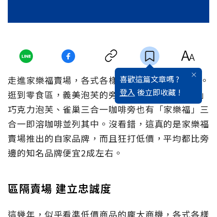
喜歡這篇文章嗎 ?
走進家樂福賣場，各式各樣的折扣訊息映入眼簾。
登入
後立即收藏 !
逛到零食區，義美泡芙的旁邊赫然出現「家樂福」
巧克力泡芙、雀巢三合一咖啡旁也有「家樂福」三
合一即溶咖啡並列其中。沒看錯，這真的是家樂福
賣場推出的自家品牌，而且狂打低價，平均都比旁
邊的知名品牌便宜2成左右。
區隔賣場 建立忠誠度
這幾年，似乎看準低價商品的龐大商機，各式各樣