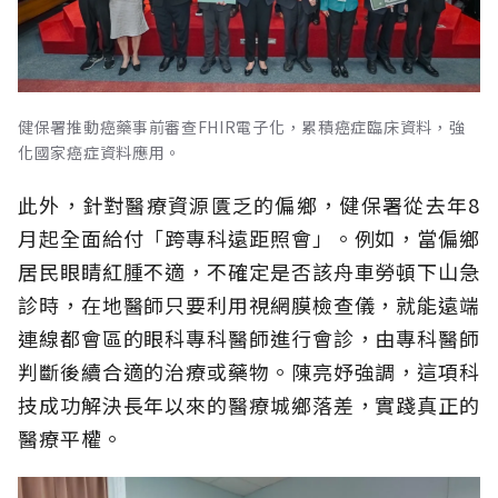
健保署推動癌藥事前審查FHIR電子化，累積癌症臨床資料，強
化國家癌症資料應用。
此外，針對醫療資源匱乏的偏鄉，健保署從去年8
月起全面給付「跨專科遠距照會」。例如，當偏鄉
居民眼睛紅腫不適，不確定是否該舟車勞頓下山急
診時，在地醫師只要利用視網膜檢查儀，就能遠端
連線都會區的眼科專科醫師進行會診，由專科醫師
判斷後續合適的治療或藥物。陳亮妤強調，這項科
技成功解決長年以來的醫療城鄉落差，實踐真正的
醫療平權。