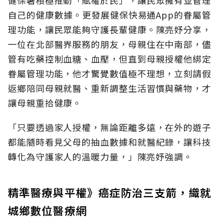
健保署積極推動「賦權於民」，讓民眾擁有並管理
自己的健康數據。更發展健保快易通App的眷屬管
理功能，讓民眾能夠守護長輩健康。陳亮妤分享，
一位在北部醫界服務的朋友，母親住在中南部，儘
管有吃藥控制血糖、血壓，但直到母親授權他綁定
眷屬管理功能，他才驚覺數值極不理想，立刻請假
返鄉陪同母親就醫、重新調整生活習慣與藥物，才
讓母親重拾健康。
「只要透過家人授權，無論距離多遠，在外的遊子
都能隨時看見父母的抽血數據和就醫紀錄，讓科技
轉化為守護家人的溫暖力量，」陳亮妤強調。
精準醫療與平權》癌症防治三支箭，織就
城鄉數位醫療網