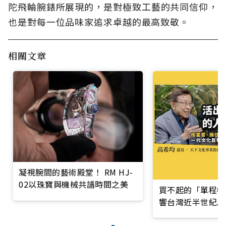
陀飛輪腕錶所展現的，是對極致工藝的共同信仰，
也是對每一位品味家追求卓越的最高致敬。
相關文章
凝視腕間的藝術殿堂！ RM HJ-
02以珠寶與機械共譜時間之美
買不起的「單程機
響台灣近半世紀思