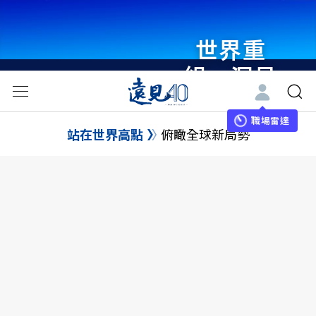
世界重
組・洞見
未來 與
世界領袖
職場雷達
站在世界高點
俯瞰全球新局勢
同行