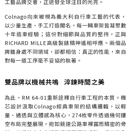
工藝品牌交會，正迸發全球注目的光亮。
Colnago向來被視為義大利自行車工藝的代表，
以少量生產、手工打造聞名，每一輛車架皆凝聚數
十年造車經驗；這份對細節與品質的堅持，正與
RICHARD MILLE高級製錶精神遙相呼應。兩個品
牌雖身處不同領域，卻都相信：真正的性能，來自
對每一道工序毫不妥協的執著。
雙品牌以機械共鳴 淬鍊時間之美
為此，RM 64-01重新詮釋自行車工程的本質。機
芯設計汲取Colnago經典車架的結構邏輯，以輕
量、通透與立體感為核心，274枚零件透過幾何鏤
空布局完整展現，宛如競速公路車裸露而精密的骨