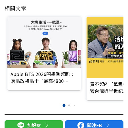
相關文章
Apple BTS 2026開學季起跑：
贈品改禮品卡「最高4800
買不起的「單程機
元」，怎麼買最划算？
響台灣近半世紀思
加好友
關注FB