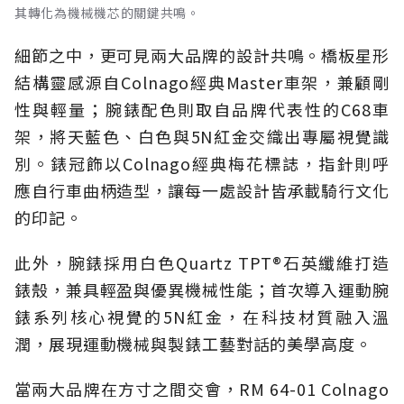
其轉化為機械機芯的關鍵共鳴。
細節之中，更可見兩大品牌的設計共鳴。橋板星形
結構靈感源自Colnago經典Master車架，兼顧剛
性與輕量；腕錶配色則取自品牌代表性的C68車
架，將天藍色、白色與5N紅金交織出專屬視覺識
別。錶冠飾以Colnago經典梅花標誌，指針則呼
應自行車曲柄造型，讓每一處設計皆承載騎行文化
的印記。
此外，腕錶採用白色Quartz TPT®石英纖維打造
錶殼，兼具輕盈與優異機械性能；首次導入運動腕
錶系列核心視覺的5N紅金，在科技材質融入溫
潤，展現運動機械與製錶工藝對話的美學高度。
當兩大品牌在方寸之間交會，RM 64-01 Colnago