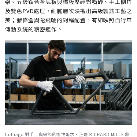
架。五級鈦合金底板與橋板歷經微噴砂、手工倒角
及雙色PVD處理，細膩層次映襯出高級製錶工藝之
美；發條盒與陀飛輪的對稱配置，有如映照自行車
傳動系統的精密運作。
Colnago 對手工與細節的極致追求，正是 RICHARD MILLE 將