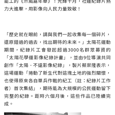
罷工的《示威嘉年華》！光輝十月，社運紀錄片熱
力大進擊，用影像向人民力量致敬！
「歷史就在眼前，請與我們一起收集每一個碎片，
還原錯過的過去，找出期待的未來。」太陽花運動
期間，紀錄片工會發起超過3000名群眾募資的
「太陽花學運影像紀錄計畫」，並由9位導演共同
創作「太陽．不遠影像紀錄」，製片蔡崇隆表示，
這場運動「捲動了新生代對這塊土地的強烈關懷，
也使得原來各自單兵作戰的紀工（註：紀錄片工作
者）首次集結」，期待能為大規模的公民運動留下
完整的紀錄。距時六個月後，這些作品已陸續完
成。