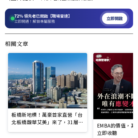
72%
領先者已開啟【職場雷達】
立即開啟
立即開通！解鎖專屬服務
相關文章
板橋新地標！萬豪首家直營「台
北板橋馥華艾美」來了，31層高
EMBA的價值，
絕美亮點搶先看
立即收聽