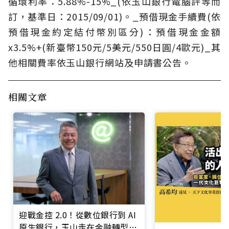
循環利率：5.88%-15%_(依玉山銀行電腦評等而
訂，基準日：2015/09/01)。_預借現金手續費(依
預借現金約定結付幣別區分)：預借現金金額
x3.5%+(新臺幣150元/5美元/550日圓/4歐元)_其
他相關費率依玉山銀行網站及申請書公告。
相關文章
迎戰金控 2.0！從數位銀行到 AI
原生銀行，玉山走在金融轉型最