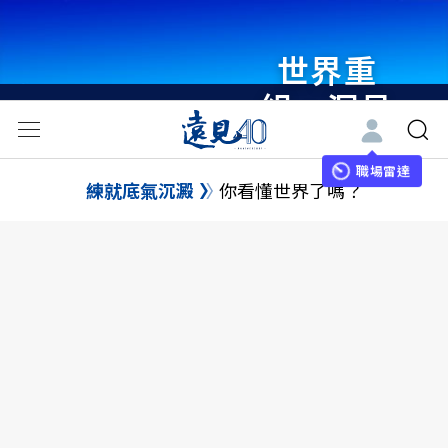
世界重
組・洞見
未來 與
世界領袖
職場雷達
練就底氣沉澱
你看懂世界了嗎？
同行