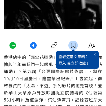
喜歡這篇文章嗎 ?
香港佔中的「雨傘花運動」沸沸揚揚，是否也讓你
登入
後立即收藏 !
憶起半年前我們一起怒吼、哭泣、戰鬥的「太陽花
運動」？第九屆「台灣國際紀錄片影展」，將在
10月10日國慶日，隆重祭出紀錄片工會發起、群
眾募資的「太陽．不遠」系列影片的搶先首映！並
於華山大草原戶外放映捕捉立院議場的《佔領第
561小時》及催淚彈、汽油彈齊飛，記錄西班牙大