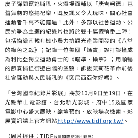
皮子彈間竄逃嘶吼，火爆場面輔以「唐吉軻德」芭
蕾舞劇的悠揚配樂，既反諷又令人玩味，關心社會
運動者千萬不能錯過！此外，多部以社會運動、公
民抗爭為主題的紀錄片也將於雙十連假輪番上陣！
包括描繪南韓有機小農力抗觀光產業開發的《八堂
的綠色之戰》；記錄一位美國「媽寶」誤打誤撞成
為利比亞獨立運動勇士的《瞄準．攝擊》；用順暢
的節奏捕捉街邊白牆的塗鴉，訴說茉莉花革命前後
社會騷動與人民嘶吼的《突尼西亞你好嗎》。
「台灣國際紀錄片影展」將於10月9日至19日，在
光點華山電影館、台北新光影城、府中15及國家
電影中心盛大展映，論壇預約、放映場次檢索、影
展資訊請上官方網站
http://www.tidf.org.tw/
。
（圖片提供：TIDF
台灣國際紀錄片影展）