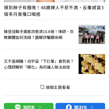
摸到脖子有腫塊！48歲婦人不菸不酒，反覆感冒3
個多月竟罹口咽癌
陳昱瑄聯手掮客詐慈濟10.6億！律師、宗
教團體如何洗錢？圖解詐騙關係網
又不是網購！向宇宙「下訂單」會到貨？
心理師解析「顯化」為何讓人無法自拔
換個主題看看
加好友
關注FB