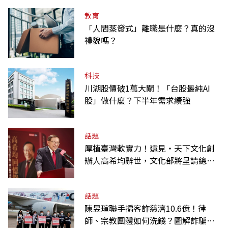
教育
「人間蒸發式」離職是什麼？真的沒
禮貌嗎？
科技
川湖股價破1萬大關！「台股最純AI
股」做什麼？下半年需求續強
話題
厚植臺灣軟實力！遠見‧天下文化創
辦人高希均辭世，文化部將呈請總統
明令褒揚
話題
陳昱瑄聯手掮客詐慈濟10.6億！律
師、宗教團體如何洗錢？圖解詐騙關