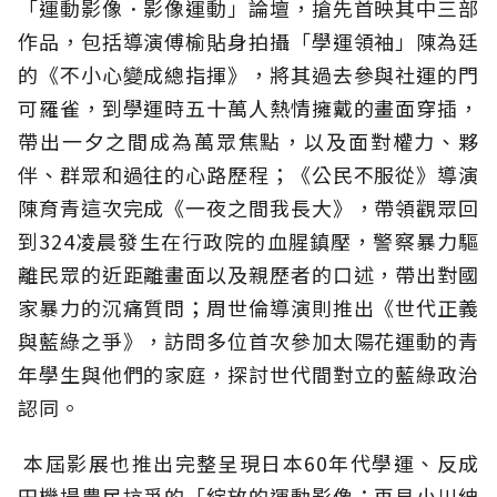
「運動影像．影像運動」論壇，搶先首映其中三部
作品，包括導演傅榆貼身拍攝「學運領袖」陳為廷
的《不小心變成總指揮》，將其過去參與社運的門
可羅雀，到學運時五十萬人熱情擁戴的畫面穿插，
帶出一夕之間成為萬眾焦點，以及面對權力、夥
伴、群眾和過往的心路歷程；《公民不服從》導演
陳育青這次完成《一夜之間我長大》，帶領觀眾回
到324凌晨發生在行政院的血腥鎮壓，警察暴力驅
離民眾的近距離畫面以及親歷者的口述，帶出對國
家暴力的沉痛質問；周世倫導演則推出《世代正義
與藍綠之爭》，訪問多位首次參加太陽花運動的青
年學生與他們的家庭，探討世代間對立的藍綠政治
認同。
本屆影展也推出完整呈現日本60年代學運、反成
田機場農民抗爭的「綻放的運動影像：再見小川紳