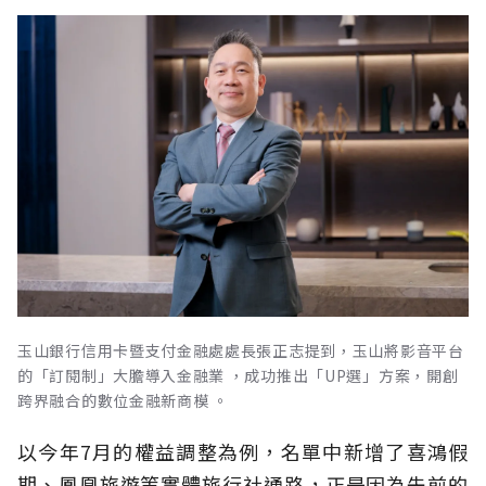
玉山銀行信用卡暨支付金融處處長張正志提到，玉山將影音平台
的「訂閱制」大膽導入金融業 ，成功推出「UP選」方案，開創
跨界融合的數位金融新商模 。
以今年7月的權益調整為例，名單中新增了喜鴻假
期、鳳凰旅遊等實體旅行社通路，正是因為先前的