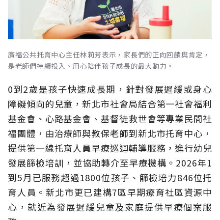
廣福公共托育中心主任林莉芳表示，家長們的正向回饋與肯定，
是老師們持續投入、用心陪伴孩子成長的最大動力。
0到2歲是孩子快速成長期，針對發展遲緩或身心
障礙傾向的兒童，新北市社會局結合第一社會福利
基金會、心路基金會、基督徒救世會等專業民間社
福團體，由治療師與教保老師到新北市托育中心，
提供第一線托育人員早療巡迴輔導服務，進行幼兒
發展篩檢培訓，並協助轉介至早療機構。2026年1
到5月已服務超過1800位孩子、篩檢培力846位托
育人員。新北市更已建構7區早期療育社區資源中
心，就近為發展遲緩兒童及家庭提供早療個案服