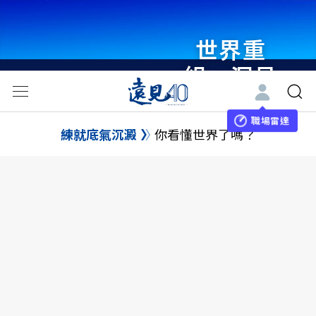
世界重
組・洞見
未來 與
世界領袖
職場雷達
練就底氣沉澱
你看懂世界了嗎？
同行