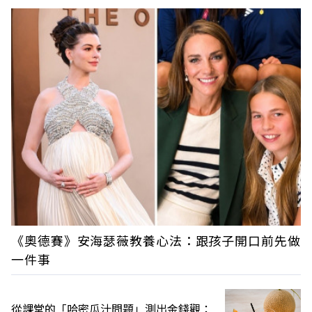
《奧德賽》安海瑟薇教養心法：跟孩子開口前先做
一件事
從課堂的「哈密瓜汁問題」測出金錢觀：