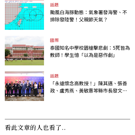
話題
颱風白海豚動態：氣象署發海警、不
排除發陸警！父親節天氣？
國際
泰國知名中學校園槍擊悲劇：5死皆為
教師！學生憶「以為是惡作劇」
話題
「永遠懷念高教授！」陳其邁、張善
政、盧秀燕、黃敏惠等縣市長發文弔
唁高希均
看此文章的人也看了..