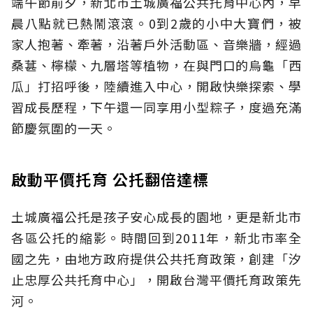
端午節前夕，新北市土城廣福公共托育中心內，早
晨八點就已熱鬧滾滾。0到2歲的小中大寶們，被
家人抱著、牽著，沿著戶外活動區、音樂牆，經過
桑葚、檸檬、九層塔等植物，在與門口的烏龜「西
瓜」打招呼後，陸續進入中心，開啟快樂探索、學
習成長歷程，下午還一同享用小型粽子，度過充滿
節慶氛圍的一天。
啟動平價托育 公托翻倍達標
土城廣福公托是孩子安心成長的園地，更是新北市
各區公托的縮影。時間回到2011年，新北市率全
國之先，由地方政府提供公共托育政策，創建「汐
止忠厚公共托育中心」，開啟台灣平價托育政策先
河。