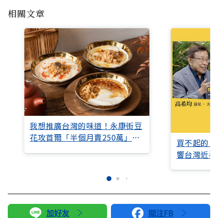
相關文章
我想推廣台灣的味道！永康街豆
花攻首爾「半個月賣250萬」讓
買不起的「
韓國人大排長龍
響台灣近半
加好友
關注FB