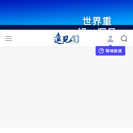
世界重
組・洞見
未來 與
世界領袖
職場雷達
同行