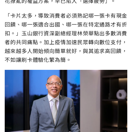
花撩亂的權益方案，早已陷入「選擇疲勞」。
「卡片太多，導致消費者必須熟記哪一張卡有現金
回饋、哪一張適合出國、哪一張在特定通路才有折
扣。」玉山銀行資深副總經理林榮華點出多數消費
者的共同痛點。加上疫情加速民眾轉向數位支付，
越來越多人開始傾向簡單就好，與其追求高回饋，
不如讓刷卡體驗化繁為簡。