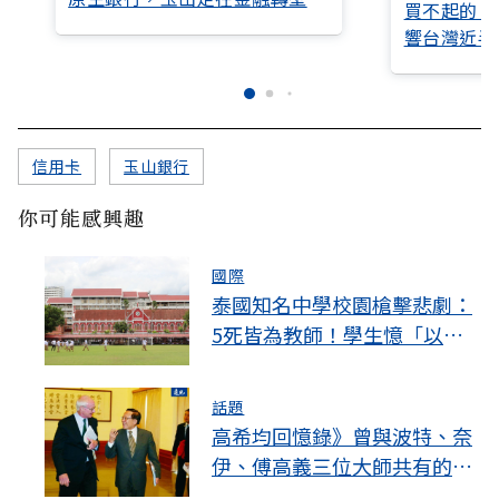
買不起的「
前線
響台灣近半
信用卡
玉山銀行
你可能感興趣
國際
泰國知名中學校園槍擊悲劇：
5死皆為教師！學生憶「以為
是惡作劇」
話題
高希均回憶錄》曾與波特、奈
伊、傅高義三位大師共有的智
慧交會