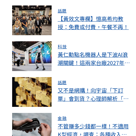
話題
【黃效文專欄】憶高希均教
授：免費或付費，午餐不再！
科技
黃仁勳點名機器人是下波AI浪
潮關鍵！這兩家台廠2027年迎
爆發期
話題
又不是網購！向宇宙「下訂
單」會到貨？心理師解析「顯
化」為何讓人無法自拔
金融
不管賺多少錢都一樣！不適用
K型經濟，調查：各種收入的Z