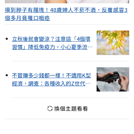
摸到脖子有腫塊！48歲婦人不菸不酒，反覆感冒3
個多月竟罹口咽癌
立秋後就會變涼？注意這「4個壞
習慣」降低免疫力，小心夏季流感
上身
不管賺多少錢都一樣！不適用K型
經濟，調查：各種收入的Z世代都
在揮霍
換個主題看看