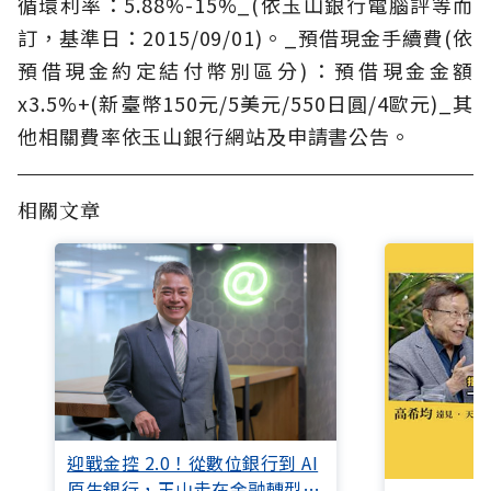
循環利率：5.88%-15%_(依玉山銀行電腦評等而
訂，基準日：2015/09/01)。_預借現金手續費(依
預借現金約定結付幣別區分)：預借現金金額
x3.5%+(新臺幣150元/5美元/550日圓/4歐元)_其
他相關費率依玉山銀行網站及申請書公告。
相關文章
迎戰金控 2.0！從數位銀行到 AI
原生銀行，玉山走在金融轉型最