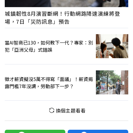
城鎮韌性8月演習斷網！行動網路降速演練將登
場，7日「災防訊息」預告
當AI智商已130，如何教下一代？專家：別
犯「亞洲父母」式錯誤
徵才薪資擬沒5萬不得寫「面議」！薪資揭
露門檻7年沒調，勞動部下一步？
換個主題看看