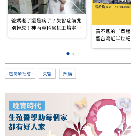
爸媽老了還是病了？失智症前兆
別輕忽！神內專科醫師王培寧呼
買不起的「單程機
籲把握大腦黃金期
響台灣近半世紀思
超高齡社會
失智
照護