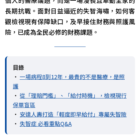
個人的醫療議題，而是一場漫長且牽動全家的
長期抗戰。面對日益逼近的失智海嘯，如何客
觀檢視現有保障缺口，及早接住財務與照護風
險，已成為全民必修的財務課題。
目錄
•
一場病程8到12年，最貴的不是醫療，是照
護
•
從「理賠門檻」、「給付時機」，檢視現行
保單盲區
•
安達人壽打造「輕度即早給付」專屬失智險
•
失智症 必看重點Q&A