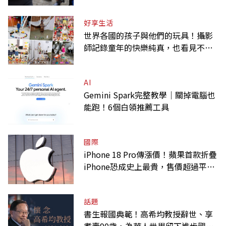
好享生活
世界各國的孩子與他們的玩具！攝影
師記錄童年的快樂純真，也看見不同
背景與文化
AI
Gemini Spark完整教學｜關掉電腦也
能跑！6個白領推薦工具
國際
iPhone 18 Pro傳漲價！蘋果首款折疊
iPhone恐成史上最貴，售價超過平均
月薪
話題
書生報國典範！高希均教授辭世、享
耆壽90歲，為華人世界留下進步觀念