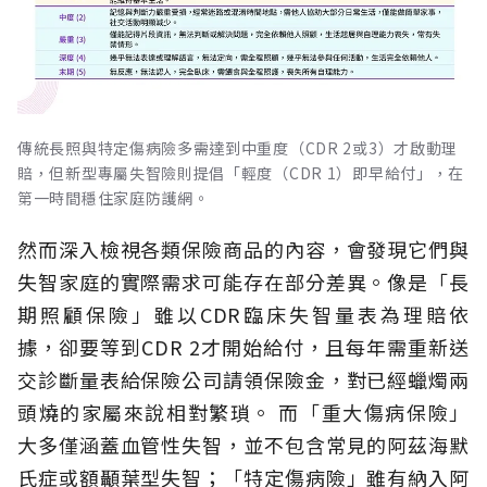
傳統長照與特定傷病險多需達到中重度（CDR 2或3）才啟動理
賠，但新型專屬失智險則提倡「輕度（CDR 1）即早給付」，在
第一時間穩住家庭防護網。
然而深入檢視各類保險商品的內容，會發現它們與
失智家庭的實際需求可能存在部分差異。像是「長
期照顧保險」雖以CDR臨床失智量表為理賠依
據，卻要等到CDR 2才開始給付，且每年需重新送
交診斷量表給保險公司請領保險金，對已經蠟燭兩
頭燒的家屬來說相對繁瑣。
而「重大傷病保險」
大多僅涵蓋血管性失智，並不包含常見的阿茲海默
氏症或額顳葉型失智；「特定傷病險」雖有納入阿