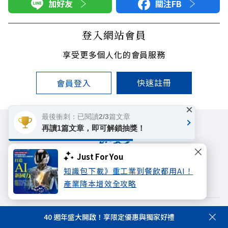
加好友
關注FB
登入網站會員
享受更多個人化的會員服務
快速註冊
會員登入
×
最後衝刺：已閱讀2/3篇文章
再讀1篇文章，即可解鎖抽獎！
Just For You
遠見雜誌
哈佛商業評論
天下文化
知識包下載》重工業到餐飲都用AI！
未來親子學習平台
50+
領導影響力學院
產業降本增效全攻略
著作權聲明
隱私權政策
40 週年盛大開啟！享限定優惠與獨家好禮