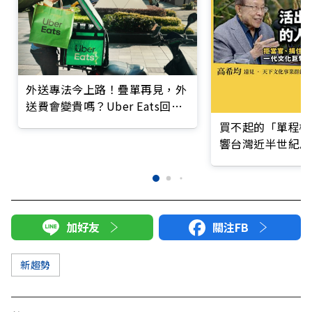
外送專法今上路！疊單再見，外
送費會變貴嗎？Uber Eats回應
了
買不起的「單程機
響台灣近半世紀思
加好友
關注FB
新趨勢