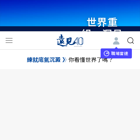
世界重
組・洞見
未來 與
世界領袖
職場雷達
練就底氣沉澱
你看懂世界了嗎？
同行