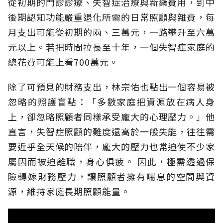
從初期的門診診療、失智症治療與新藥費用，到中
後期認知功能嚴重退化所需的日常照顧與雜費，每
月支出可能從初期的兩、三萬元，一路攀升至六萬
元以上。若把時間拉長至十年，一個失智症家庭的
總花費可能上看700萬元。
除了可預見的財務支出，林宗佑也點出一個容易被
忽略的照護盲點：「多數家庭把資源放在病人身
上，卻忽略照顧者同樣承受龐大的心理壓力。」他
直言，失智症照顧的難度遠高於一般失能，往往需
要近乎全天候的陪伴，龐大的壓力也常迫使不少家
屬因而被迫離職，身心俱疲。
因此，極需透過保
險轉嫁財務壓力，讓照顧者擁有喘息的空間與資
源，維持家庭長期照顧能量。