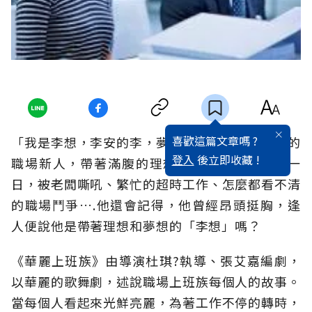
喜歡這篇文章嗎 ?
「我是李想，李安的李，夢想的想。」初生之犢的
登入
後立即收藏 !
職場新人，帶著滿腹的理想與衝勁，然而日復一
日，被老闆嘶吼、繁忙的超時工作、怎麼都看不清
的職場鬥爭….他還會記得，他曾經昂頭挺胸，逢
人便說他是帶著理想和夢想的「李想」嗎？
《華麗上班族》由導演杜琪?執導、張艾嘉編劇，
以華麗的歌舞劇，述說職場上班族每個人的故事。
當每個人看起來光鮮亮麗，為著工作不停的轉時，