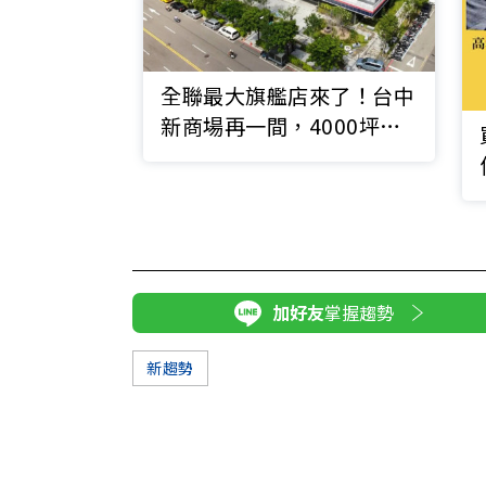
全聯最大旗艦店來了！台中
新商場再一間，4000坪
「全聯百貨進德店」7/18
開幕優惠一覽
加好友
掌握趨勢
新趨勢