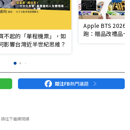
Apple BTS 20
跑：贈品改禮品卡
買不起的「單程機票」，如
4800元」，怎麼
何影響台灣近半世紀思維？
算？
關注FB
熱門議題
請往下繼續閱讀