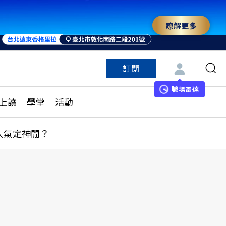
瞭解更多
訂閱
特色頻道
訂閱
見線上讀
ESG遠見
職場雷達
上讀
學堂
活動
多訂閱方案
城市學
刊購買
健康遠見
人氣定神閒？
子報訂閱
華人精英論壇
享知識包
領導影響力學院