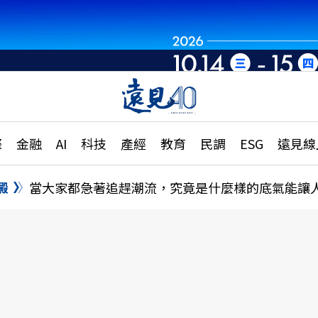
章
特輯
文章
大學升學、職涯攻略
遠
際
金融
AI
科技
產經
教育
民調
ESG
遠見線
國際
更
縣市施政調查全解析
金融
單
民調
澱
當大家都急著追趕潮流，究竟是什麼樣的底氣能讓
產經
電
好享生活
獨
專欄