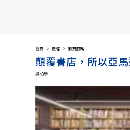
【遠見40週年慶】訂《遠見》贈實用家電3選1+暢銷好
首頁
產經
消費服務
顛覆書店，所以亞馬
吳柏學
加入追蹤
吳柏學