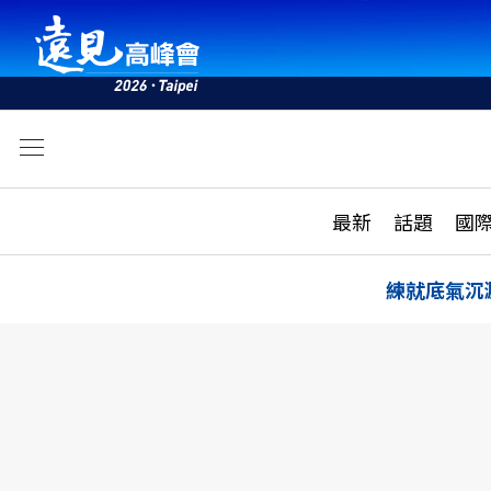
文
最新
最新
話題
國
雜誌目錄
活動
話題
AI
練就底氣沉
學堂
專題報導
科技
教育
遠見ON AIR
影音
合作