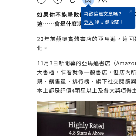
喜歡這篇文章嗎 ?
如果你不能擊敗你的敵人，那麼就加
登入
後立即收藏 !
這……會是什麼狀況？
20年前顛覆實體書店的亞馬遜，這
化。
11月3日新開幕的亞馬遜書店（Amaz
大書櫃，乍看就像一般書店，但店內所有
購、銷售量、排行榜、旗下社交閱讀與書
本上都是評價4顆星以上及各大獎項得