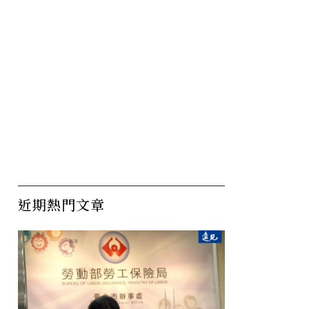
26開學季起
頭腦好不代表很會念書！哈
「
「最高
佛學生都有一項特質：
續
買最划
「RQ」高
近期熱門文章