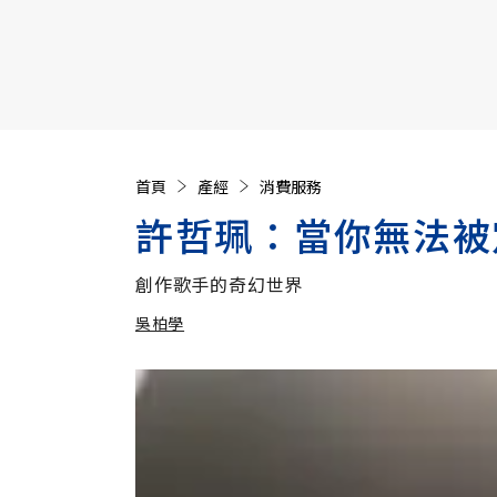
【遠見40週年慶】訂《遠見》贈實用家電3選1+暢銷好
首頁
產經
消費服務
許哲珮：當你無法被
創作歌手的奇幻世界
吳柏學
加入追蹤
吳柏學