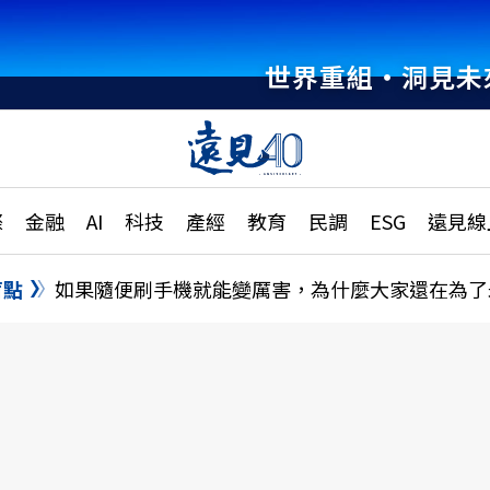
世界重組・洞見未
章
特輯
文章
大學升學、職涯攻略
遠
際
金融
AI
科技
產經
教育
民調
ESG
遠見線
國際
更
縣市施政調查全解析
金融
單
民調
盲點
如果隨便刷手機就能變厲害，為什麼大家還在為了
產經
電
好享生活
獨
專欄