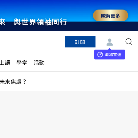
瞭解更多
來 與世界領袖同行
訂閱
特色頻道
訂閱
見線上讀
ESG遠見
職場雷達
上讀
學堂
活動
多訂閱方案
城市學
刊購買
健康遠見
未來焦慮？
子報訂閱
華人精英論壇
享知識包
領導影響力學院