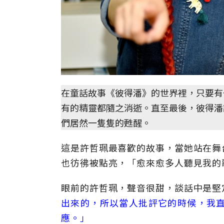
在童話故事《彼得潘》的世界裡，只要有
有的精靈都隨之消逝。直至最後，彼得潘說「I do be
們居然一隻隻的甦醒。
這是許哲珮最喜歡的故事，當她站在舞
也彷彿被點亮，「愈來愈多人聽見我的
眼前的許哲珮，聲音很甜，談話中是堅
出來的，所以當人批評它的時候，我
應。」