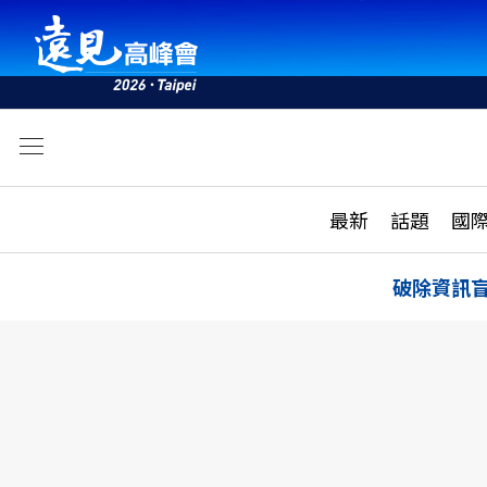
文
最新
最新
話題
國
雜誌目錄
活動
話題
AI
破除資訊
學堂
專題報導
科技
教育
遠見ON AIR
影音
合作