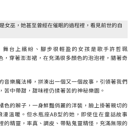
是女巫，她甚至曾經在催眠的過程裡，看見前世的自
唱會，舞台上繽紛、腳步很輕盈的女孩是歌手許哲珮
的髮色，穿著澎澎裙，在充滿很多顏色的泡泡裡，隨著奇
的音樂魔法棒，拼湊出一個又一個故事，引領著我們
，苦中帶甜，甜味裡仍揉著苦的神秘樂園。
橘色的辮子，一身鮮豔俏麗的洋裝，臉上掛著親切的
浪漫溫暖。但水瓶座AB型的她，即使住在童話故事
裡的精靈，率真、調皮、帶點鬼靈精怪，充滿無限的