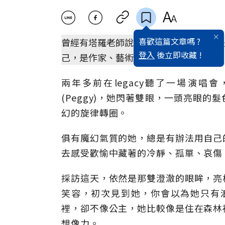
喜歡這篇文章嗎 ?
曾經有塔羅老師說，她的前世不是詩人就
登入
後立即收藏 !
己，是作家、藝術家、也是女海盜。
兩年多前在legacy聽了一場演
(Peggy)，她閃著雙眼，一頭亮眼
幻的旋律轉圈。
俱有魔幻氣質的她，總是有辦法用自己
去感受歡愉中藏著的冷靜、孤單、哀傷
採訪這天，依然是那雙澄澈的眼眸，亮
笑容，初次見到她，你會以為她只有
裡，卻不像公主，她比較像是住在森林
想像力。