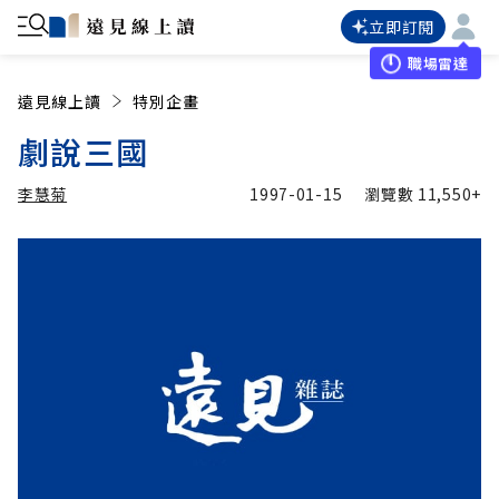
立即訂閱
職場雷達
遠見線上讀
特別企畫
劇說三國
李慧菊
1997-01-15
瀏覽數
11,550+
加入追蹤
李慧菊