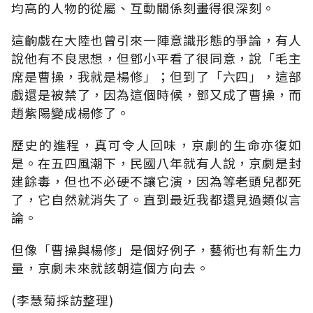
均高的人物的從屬、互動關係刻畫得很深刻。
這齣戲在大陸也曾引來一陣意識形態的爭論，有人
說他有不良思想，但鄧小平看了很同意，說「毛主
席是曹操，我就是楊修」；但到了「六四」，這部
戲還是被禁了，因為這個時候，鄧又成了曹操，而
趙紫陽變成楊修了。
歷史的進程，真可令人回味，京劇的生命亦復如
是。在五四風潮下，民國八年就有人說，京劇是封
建餘毒，但也不必硬不讓它演，因為等老頭兒都死
了，它自然就消失了。直到最近我都還見過類似言
論。
但像「曹操與楊修」是個好例子，藝術也有新生力
量，京劇未來就該朝這個方向去。
(李慧菊採訪整理)