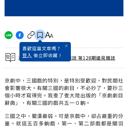
喜歡這篇文章嗎 ?
登入
後立即收藏 !
本文出自 1997 / 2月號雜誌 第128期遠見雜誌
京劇中，三國戲的特別，是特別受歡迎，對民間社
會影響很大。有關三國的劇目，不必抄了，要抄三
個小時才寫得完。我查了查大陸出版的「京劇劇目
辭典」，有關三國的戲共五一０齣。
三國之中，蜀漢最弱，可是京戲中，卻占最重的分
量。就這五百多齣戲，第一、第二部戲都是關羽