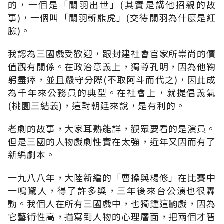
的，一個是「關羽出世」(其實是講他招親的故
事)，一個叫「關羽斬熊虎」(交待關羽為什麼是紅
臉)。
我認為三國戲受歡迎，跟封建社會官家所崇尚的價
值觀有關係。在政治意義上，獨尊孔明，因為他鞠
躬盡瘁，並且嚴守分際(不取阿斗而代之)，因此成
為千年來公務員的典型。在社會上，就提倡義氣
(桃園三結義)，這對朝廷來說，是有利的。
老劇的故事，大家耳熟能詳，觀眾要看的是演員。
但是三國的人物戲劇性實在太強，近年又因而有了
新編劇本。
一九八八年，大陸新編的「曹操與楊修」在比賽中
一鳴驚人，得了許多獎，三年後來台公演也很轟
動。我個人在所有三國戲中，也獨鍾這齣戲，因為
它藝術性高，描寫到人物的心理層面，把兩個才智