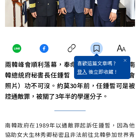
喜歡這篇文章嗎 ?
兩韓峰會順利落幕，奉命統籌、居中協調的南
登入
後立即收藏 !
韓總統府秘書長任鍾皙（上圖中，非本次峰會
照片）功不可沒。約莫30年前，任鍾皙可是被
控通敵罪，被關了3年半的學運分子。
南韓政府在1989年以通敵罪起訴任鍾皙，因為他
協助女大生林秀卿秘密且非法前往北韓參加世界青