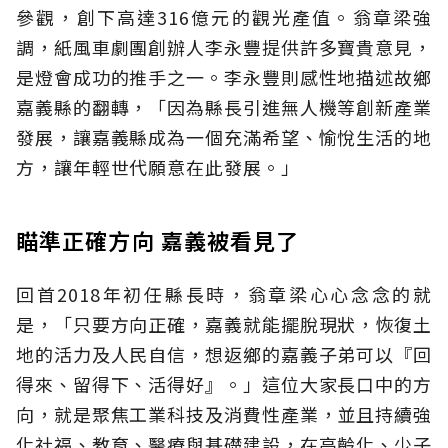
參觀，創下高達316億元的觀光產值。翁章梁強
調，紙風車劇團創辦人李永豐提供許多寶貴意見，
是燈會成功的推手之一。李永豐則感性地描述故鄉
嘉義縣的翻轉，「因為縣長引進無人機等創新產業
發展，讓嘉義縣成為一個充滿希望、愉悅生活的地
方，讓年輕世代願意在此發展。」
瞄準正確方向 嘉義被看見了
回首2018年初任縣長時，翁章梁心心念念的就
是，「只要方向正確，嘉義就能擺脫現狀，恢復土
地的活力及人民自信，想返鄉的嘉義子弟可以『回
得來、留得下、活得好』。」這位大家長口中的方
向，就是聚焦工業科技及消費性產業，並且持續強
化社福、教育、醫療與基礎建設，在高齡化、少子