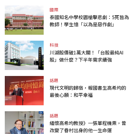
國際
泰國知名中學校園槍擊悲劇：5死皆為
教師！學生憶「以為是惡作劇」
科技
川湖股價破1萬大關！「台股最純AI
股」做什麼？下半年需求續強
話題
現代文明的歸宿，報國書生高希均的
最後心願：和平幸福
話題
緬懷高希均教授》一張單程機票，曾
改變了眷村出身的他一生命運