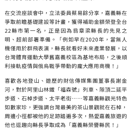
在交流座談會中，立法委員蔡易餘分享，嘉義縣在
爭取前瞻基礎建設等計畫，獲得補助金額榮登全台
22縣市第一名，正是因為翁章梁縣長的先見之
明、超前部署準備。「例如早在2020年，當無人
機僅用於群飛表演，縣長就看好未來產業發展，以
台灣體育運動大學舊嘉義校區為基地布局，之後順
利接軌疫情與俄烏戰爭帶動的龐大應用商機！」
喜歡各地登山、遊歷的財信傳媒集團董事長謝金
河，對於阿里山林鐵「福森號」列車、隙頂二延平
步道、石棹步道、太平老街……等嘉義縣觀光特色
如數家珍，更強調台灣最美的茶山景觀就在石棹，
周邊小徑都被他的足跡踏遍多次，熱愛嘉義旅遊的
他也逗趣向縣長爭取成為「嘉義縣榮譽縣民！」