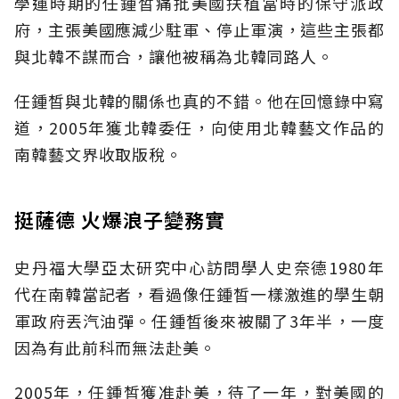
學運時期的任鍾皙痛批美國扶植當時的保守派政
府，主張美國應減少駐軍、停止軍演，這些主張都
與北韓不謀而合，讓他被稱為北韓同路人。
任鍾皙與北韓的關係也真的不錯。他在回憶錄中寫
道，2005年獲北韓委任，向使用北韓藝文作品的
南韓藝文界收取版稅。
挺薩德 火爆浪子變務實
史丹福大學亞太研究中心訪問學人史奈德1980年
代在南韓當記者，看過像任鍾皙一樣激進的學生朝
軍政府丟汽油彈。任鍾皙後來被關了3年半，一度
因為有此前科而無法赴美。
2005年，任鍾皙獲准赴美，待了一年，對美國的