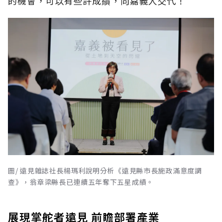
的機會，可以有些許成績，向嘉義人交代！
圖/ 遠見雜誌社長楊瑪利說明分析《遠見縣市長施政滿意度調
查》，翁章梁縣長已連續五年奪下五星成績。
展現掌舵者遠見 前瞻部署產業