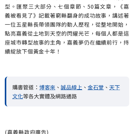
型。匯聚三大部分、七個章節、50篇文章，《嘉
義被看見了》記載著窮縣翻身的成功故事，講述著
一位五星縣長帶領團隊的動人歷程，從整地開始，
點亮嘉義從土地到天空的閃耀光芒，每個人都是這
座城市轉型故事的主角，嘉義夢仍在繼續前行，持
續綻放下個黃金十年！
購書管道：
博客來
、
誠品線上
、
金石堂
、
天下
文化
等各大實體及網路通路
(嘉義縣政府廣告)