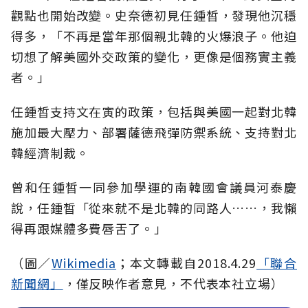
觀點也開始改變。史奈德初見任鍾皙，發現他沉穩
得多，「不再是當年那個親北韓的火爆浪子。他迫
切想了解美國外交政策的變化，更像是個務實主義
者。」
任鍾皙支持文在寅的政策，包括與美國一起對北韓
施加最大壓力、部署薩德飛彈防禦系統、支持對北
韓經濟制裁。
曾和任鍾皙一同參加學運的南韓國會議員河泰慶
說，任鍾皙「從來就不是北韓的同路人……，我懶
得再跟媒體多費唇舌了。」
（圖／
Wikimedia
；本文轉載自2018.4.29
「聯合
新聞網」
，僅反映作者意見，不代表本社立場）