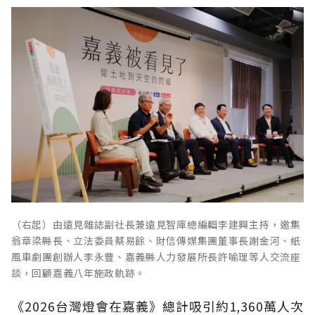
（右起）由遠見雜誌副社長兼遠見智庫總編輯李建興主持，邀集
翁章梁縣長、立法委員蔡易餘、財信傳媒集團董事長謝金河、紙
風車劇團創辦人李永豐、嘉義縣人力發展所長許喻理等人交流座
談，回顧嘉義八年施政軌跡。
《2026台灣燈會在嘉義》總計吸引約1,360萬人次