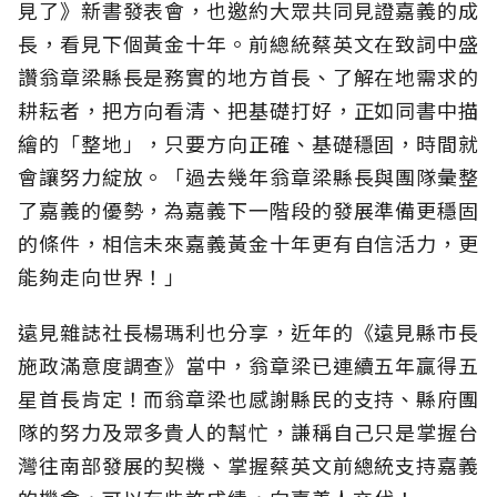
見了》新書發表會，也邀約大眾共同見證嘉義的成
長，看見下個黃金十年。前總統蔡英文在致詞中盛
讚翁章梁縣長是務實的地方首長、了解在地需求的
耕耘者，把方向看清、把基礎打好，正如同書中描
繪的「整地」，只要方向正確、基礎穩固，時間就
會讓努力綻放。「過去幾年翁章梁縣長與團隊彙整
了嘉義的優勢，為嘉義下一階段的發展準備更穩固
的條件，相信未來嘉義黃金十年更有自信活力，更
能夠走向世界！」
遠見雜誌社長楊瑪利也分享，近年的《遠見縣市長
施政滿意度調查》當中，翁章梁已連續五年贏得五
星首長肯定！而翁章梁也感謝縣民的支持、縣府團
隊的努力及眾多貴人的幫忙，謙稱自己只是掌握台
灣往南部發展的契機、掌握蔡英文前總統支持嘉義