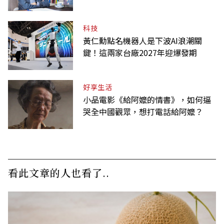
科技
黃仁勳點名機器人是下波AI浪潮關
鍵！這兩家台廠2027年迎爆發期
好享生活
小品電影《給阿嬤的情書》，如何逼
哭全中國觀眾，想打電話給阿嬤？
看此文章的人也看了..