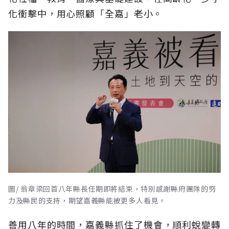
化衝擊中，用心照顧「全嘉」老小。
圖/ 翁章梁回首八年縣長任期即將結束，特別感謝縣府團隊的努
力及縣民的支持，期望嘉義縣能被更多人看見。
善用八年的時間，嘉義縣抓住了機會，順利蛻變轉