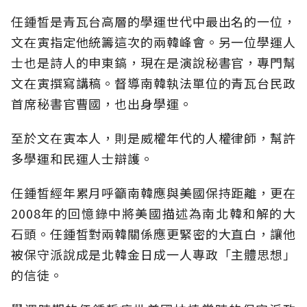
任鍾皙是青瓦台高層的學運世代中最出名的一位，
文在寅指定他統籌這次的兩韓峰會。另一位學運人
士也是詩人的申東鎬，現在是演說秘書官，專門幫
文在寅撰寫講稿。督導南韓執法單位的青瓦台民政
首席秘書官曹國，也出身學運。
至於文在寅本人，則是威權年代的人權律師，幫許
多學運和民運人士辯護。
任鍾皙經年累月呼籲南韓應與美國保持距離，更在
2008年的回憶錄中將美國描述為南北韓和解的大
石頭。任鍾皙對兩韓關係應更緊密的大直白，讓他
被保守派說成是北韓金日成一人專政「主體思想」
的信徒。